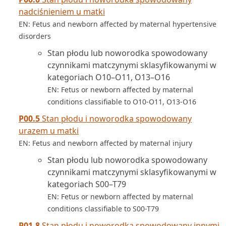
nadciśnieniem u matki
EN: Fetus and newborn affected by maternal hypertensive
disorders
Stan płodu lub noworodka spowodowany
czynnikami matczynymi sklasyfikowanymi w
kategoriach O10–O11, O13–O16
EN: Fetus or newborn affected by maternal
conditions classifiable to O10-O11, O13-O16
P00.5
Stan płodu i noworodka spowodowany
urazem u matki
EN: Fetus and newborn affected by maternal injury
Stan płodu lub noworodka spowodowany
czynnikami matczynymi sklasyfikowanymi w
kategoriach S00–T79
EN: Fetus or newborn affected by maternal
conditions classifiable to S00-T79
P01.8
Stan płodu i noworodka spowodowany innymi