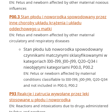
EN: Fetus and newborn affected by other maternal noxious
influences
P00.3
Stan płodu i noworodka spowodowany przez
inne choroby układu krążenia i układu
oddechowego u matki
EN: Fetus and newborn affected by other maternal
circulatory and respiratory diseases
Stan płodu lub noworodka spowodowany
czynnikami matczynymi sklasyfikowanymi w
kategoriach I00–I99, J00–J99, Q20–Q34 i
nieobjętymi kategoriami P00.0, P00.2
EN: Fetus or newborn affected by maternal
conditions classifiable to I00-I99, J00-J99, Q20-Q34
and not included in P00.0, P00.2
P93
Reakcje i zatrucia wywołane przez leki
stosowane u płodu i noworodka
EN: Reactions and intoxications due to drugs administered
to fetus and newborn