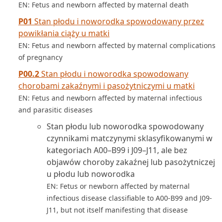
EN: Fetus and newborn affected by maternal death
P01
Stan płodu i noworodka spowodowany przez
powikłania ciąży u matki
EN: Fetus and newborn affected by maternal complications
of pregnancy
P00.2
Stan płodu i noworodka spowodowany
chorobami zakaźnymi i pasożytniczymi u matki
EN: Fetus and newborn affected by maternal infectious
and parasitic diseases
Stan płodu lub noworodka spowodowany
czynnikami matczynymi sklasyfikowanymi w
kategoriach A00–B99 i J09–J11, ale bez
objawów choroby zakaźnej lub pasożytniczej
u płodu lub noworodka
EN: Fetus or newborn affected by maternal
infectious disease classifiable to A00-B99 and J09-
J11, but not itself manifesting that disease