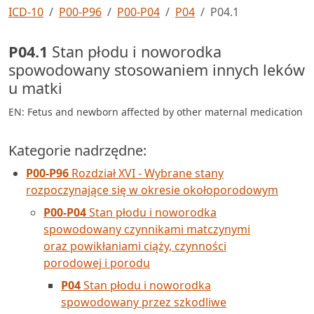
ICD-10
P00-P96
P00-P04
P04
P04.1
P04.1
Stan płodu i noworodka
spowodowany stosowaniem innych leków
u matki
EN: Fetus and newborn affected by other maternal medication
Kategorie nadrzędne:
P00-P96
Rozdział XVI - Wybrane stany
rozpoczynające się w okresie okołoporodowym
P00-P04
Stan płodu i noworodka
spowodowany czynnikami matczynymi
oraz powikłaniami ciąży, czynności
porodowej i porodu
P04
Stan płodu i noworodka
spowodowany przez szkodliwe