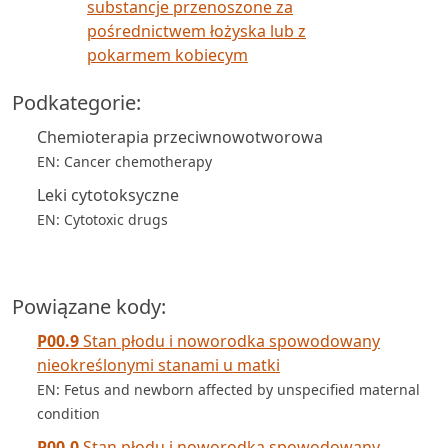
substancje przenoszone za
pośrednictwem łożyska lub z
pokarmem kobiecym
Podkategorie:
Chemioterapia przeciwnowotworowa
EN: Cancer chemotherapy
Leki cytotoksyczne
EN: Cytotoxic drugs
Powiązane kody:
P00.9
Stan płodu i noworodka spowodowany
nieokreślonymi stanami u matki
EN: Fetus and newborn affected by unspecified maternal
condition
P00.0
Stan płodu i noworodka spowodowany