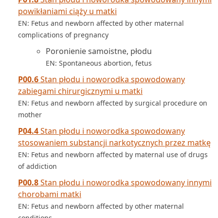
powikłaniami ciąży u matki
EN: Fetus and newborn affected by other maternal
complications of pregnancy
Poronienie samoistne, płodu
EN: Spontaneous abortion, fetus
P00.6
Stan płodu i noworodka spowodowany
zabiegami chirurgicznymi u matki
EN: Fetus and newborn affected by surgical procedure on
mother
P04.4
Stan płodu i noworodka spowodowany
stosowaniem substancji narkotycznych przez matkę
EN: Fetus and newborn affected by maternal use of drugs
of addiction
P00.8
Stan płodu i noworodka spowodowany innymi
chorobami matki
EN: Fetus and newborn affected by other maternal
conditions