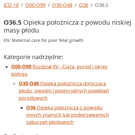
ICD-10
O00-O99
O30-O48
O36
O36.5
O36.5
Opieka położnicza z powodu niskiej
masy płodu
EN: Maternal care for poor fetal growth
Kategorie nadrzędne:
O00-O99
Rozdział XV - Ciąża, poród i okres
połogu
O30-O48
Opieka położnicza dotycząca
płodu, owodni i potencjalnych powikłań
porodowych
O36
Opieka położnicza z powodu
innych znanych lub podejrzewanych
zaburzeń płodowych