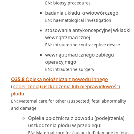
EN: biopsy procedures
badania układu krwiotwórczego
EN: haematological investigation
stosowania antykoncepcyjnej wkładki
wewnątrzmacicznej
EN: intrauterine contraceptive device
wewnątrzmacicznego zabiegu
operacyjnego
EN: intrauterine surgery
O35.8
Opieka położnicza z powodu innego
(podejrzenia) uszkodzenia lub nieprawidłowości
płodu
EN: Maternal care for other (suspected) fetal abnormality
and damage
Opieka położnicza z powodu (podejrzenia)
uszkodzenia płodu w przebiegu:
EN: Maternal care for (suspected) damage to fetus