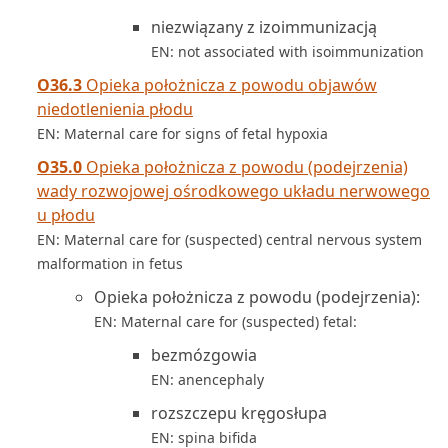
niezwiązany z izoimmunizacją
EN: not associated with isoimmunization
O36.3
Opieka położnicza z powodu objawów
niedotlenienia płodu
EN: Maternal care for signs of fetal hypoxia
O35.0
Opieka położnicza z powodu (podejrzenia)
wady rozwojowej ośrodkowego układu nerwowego
u płodu
EN: Maternal care for (suspected) central nervous system
malformation in fetus
Opieka położnicza z powodu (podejrzenia):
EN: Maternal care for (suspected) fetal:
bezmózgowia
EN: anencephaly
rozszczepu kręgosłupa
EN: spina bifida