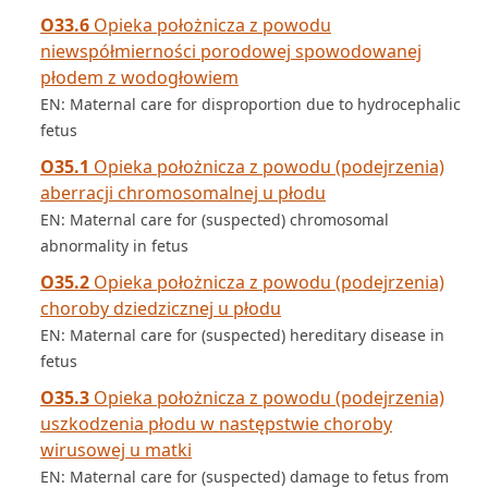
O33.6
Opieka położnicza z powodu
niewspółmierności porodowej spowodowanej
płodem z wodogłowiem
EN: Maternal care for disproportion due to hydrocephalic
fetus
O35.1
Opieka położnicza z powodu (podejrzenia)
aberracji chromosomalnej u płodu
EN: Maternal care for (suspected) chromosomal
abnormality in fetus
O35.2
Opieka położnicza z powodu (podejrzenia)
choroby dziedzicznej u płodu
EN: Maternal care for (suspected) hereditary disease in
fetus
O35.3
Opieka położnicza z powodu (podejrzenia)
uszkodzenia płodu w następstwie choroby
wirusowej u matki
EN: Maternal care for (suspected) damage to fetus from