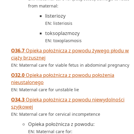
from maternal:
listeriozy
EN: listeriosis
toksoplazmozy
EN: toxoplasmosis
O36.7
Opieka położnicza z powodu żywego płodu w
ciąży brzusznej
EN: Maternal care for viable fetus in abdominal pregnancy
O32.0
Opieka położnicza z powodu położenia
nieustalonego
EN: Maternal care for unstable lie
O34.3
Opieka położnicza z powodu niewydolności
szyjkowej
EN: Maternal care for cervical incompetence
Opieka położnicza z powodu:
EN: Maternal care for: