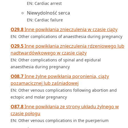
EN: Cardiac arrest
Niewydolność serca
EN: Cardiac failure
O29.8
Inne powikłania znieczulenia w czasie ciąży
EN: Other complications of anaesthesia during pregnancy
O29.5
Inne powikłania znieczulenia rdzeniowego lub
nadtwardówkowego w czasie ciąży
EN: Other complications of spinal and epidural
anaesthesia during pregnancy
O08.7
Inne żylne powikłania poronienia, ciąży
pozamacicznej lub zaśniadowej
EN: Other venous complications following abortion and
ectopic and molar pregnancy
O87.8
Inne powikłania ze strony układu żylnego w
czasie połogu
EN: Other venous complications in the puerperium