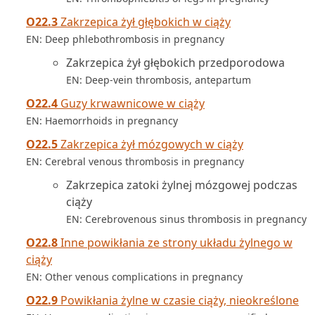
O22.3
Zakrzepica żył głębokich w ciąży
EN: Deep phlebothrombosis in pregnancy
Zakrzepica żył głębokich przedporodowa
EN: Deep-vein thrombosis, antepartum
O22.4
Guzy krwawnicowe w ciąży
EN: Haemorrhoids in pregnancy
O22.5
Zakrzepica żył mózgowych w ciąży
EN: Cerebral venous thrombosis in pregnancy
Zakrzepica zatoki żylnej mózgowej podczas
ciąży
EN: Cerebrovenous sinus thrombosis in pregnancy
O22.8
Inne powikłania ze strony układu żylnego w
ciąży
EN: Other venous complications in pregnancy
O22.9
Powikłania żylne w czasie ciąży, nieokreślone