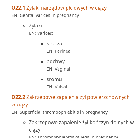
O22.1
Żylaki narządów płciowych w ciąży
EN: Genital varices in pregnancy
Żylaki:
EN: Varices:
krocza
EN: Perineal
pochwy
EN: Vaginal
sromu
EN: Vulval
O22.2
Zakrzepowe zapalenia żył powierzchownych
w ciąży
EN: Superficial thrombophlebitis in pregnancy
Zakrzepowe zapalenie żył kończyn dolnych w
ciąży
EN: Thrombophlebitis of legs in pregnancy