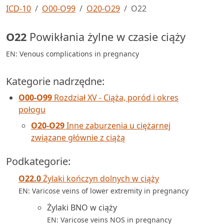
ICD-10
O00-O99
O20-O29
O22
O22
Powikłania żylne w czasie ciąży
EN: Venous complications in pregnancy
Kategorie nadrzędne:
O00-O99
Rozdział XV - Ciąża, poród i okres
połogu
O20-O29
Inne zaburzenia u ciężarnej
związane głównie z ciążą
Podkategorie:
O22.0
Żylaki kończyn dolnych w ciąży
EN: Varicose veins of lower extremity in pregnancy
Żylaki BNO w ciąży
EN: Varicose veins NOS in pregnancy