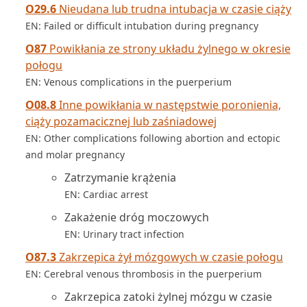
O29.6
Nieudana lub trudna intubacja w czasie ciąży
EN: Failed or difficult intubation during pregnancy
O87
Powikłania ze strony układu żylnego w okresie
połogu
EN: Venous complications in the puerperium
O08.8
Inne powikłania w następstwie poronienia,
ciąży pozamacicznej lub zaśniadowej
EN: Other complications following abortion and ectopic
and molar pregnancy
Zatrzymanie krążenia
EN: Cardiac arrest
Zakażenie dróg moczowych
EN: Urinary tract infection
O87.3
Zakrzepica żył mózgowych w czasie połogu
EN: Cerebral venous thrombosis in the puerperium
Zakrzepica zatoki żylnej mózgu w czasie