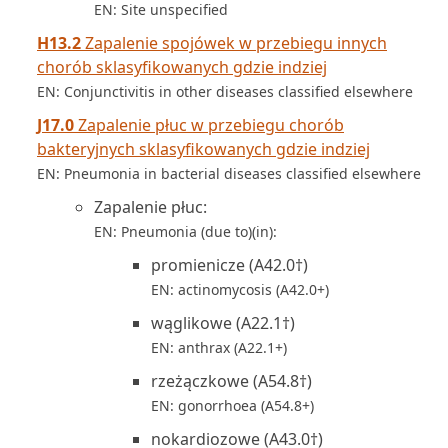
EN: Site unspecified
H13.2
Zapalenie spojówek w przebiegu innych
chorób sklasyfikowanych gdzie indziej
EN: Conjunctivitis in other diseases classified elsewhere
J17.0
Zapalenie płuc w przebiegu chorób
bakteryjnych sklasyfikowanych gdzie indziej
EN: Pneumonia in bacterial diseases classified elsewhere
Zapalenie płuc:
EN: Pneumonia (due to)(in):
promienicze (A42.0†)
EN: actinomycosis (A42.0+)
wąglikowe (A22.1†)
EN: anthrax (A22.1+)
rzeżączkowe (A54.8†)
EN: gonorrhoea (A54.8+)
nokardiozowe (A43.0†)