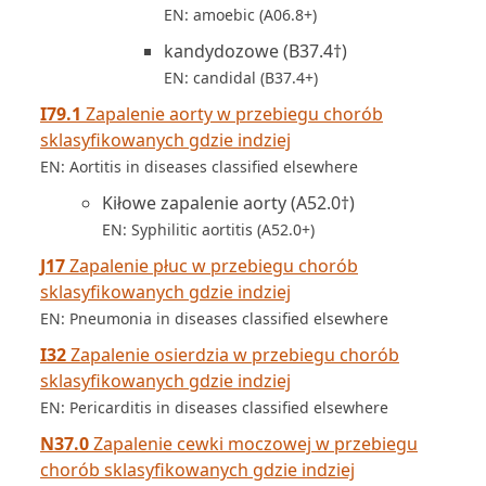
EN: amoebic (A06.8+)
kandydozowe (B37.4†)
EN: candidal (B37.4+)
I79.1
Zapalenie aorty w przebiegu chorób
sklasyfikowanych gdzie indziej
EN: Aortitis in diseases classified elsewhere
Kiłowe zapalenie aorty (A52.0†)
EN: Syphilitic aortitis (A52.0+)
J17
Zapalenie płuc w przebiegu chorób
sklasyfikowanych gdzie indziej
EN: Pneumonia in diseases classified elsewhere
I32
Zapalenie osierdzia w przebiegu chorób
sklasyfikowanych gdzie indziej
EN: Pericarditis in diseases classified elsewhere
N37.0
Zapalenie cewki moczowej w przebiegu
chorób sklasyfikowanych gdzie indziej