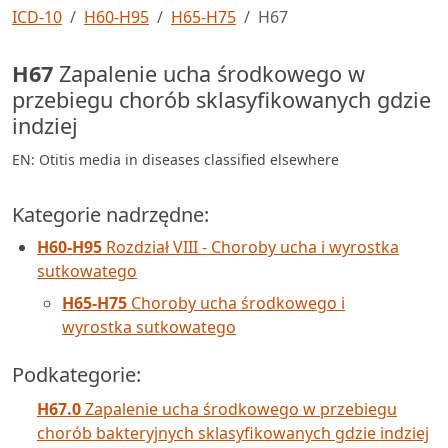
ICD-10
H60-H95
H65-H75
H67
H67
Zapalenie ucha środkowego w
przebiegu chorób sklasyfikowanych gdzie
indziej
EN: Otitis media in diseases classified elsewhere
Kategorie nadrzędne:
H60-H95
Rozdział VIII - Choroby ucha i wyrostka
sutkowatego
H65-H75
Choroby ucha środkowego i
wyrostka sutkowatego
Podkategorie:
H67.0
Zapalenie ucha środkowego w przebiegu
chorób bakteryjnych sklasyfikowanych gdzie indziej