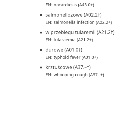
EN: nocardiosis (A43.0+)
salmonellozowe (A02.2†)
EN: salmonella infection (A02.2+)
w przebiegu tularemii (A21.2†)
EN: tularaemia (A21.2+)
durowe (A01.0†)
EN: typhoid fever (A01.0+)
krztuścowe (A37.–†)
EN: whooping cough (A37.-+)