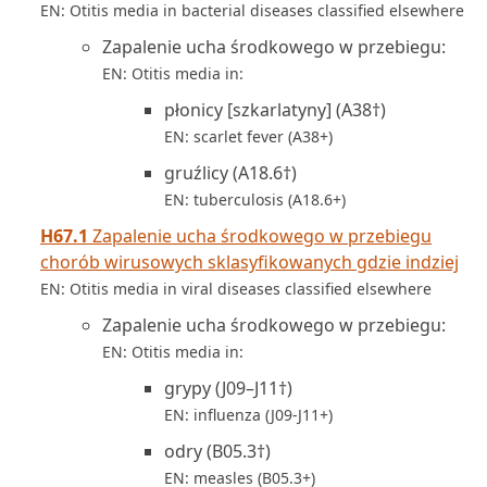
EN: Otitis media in bacterial diseases classified elsewhere
Zapalenie ucha środkowego w przebiegu:
EN: Otitis media in:
płonicy [szkarlatyny] (A38†)
EN: scarlet fever (A38+)
gruźlicy (A18.6†)
EN: tuberculosis (A18.6+)
H67.1
Zapalenie ucha środkowego w przebiegu
chorób wirusowych sklasyfikowanych gdzie indziej
EN: Otitis media in viral diseases classified elsewhere
Zapalenie ucha środkowego w przebiegu:
EN: Otitis media in:
grypy (J09–J11†)
EN: influenza (J09-J11+)
odry (B05.3†)
EN: measles (B05.3+)