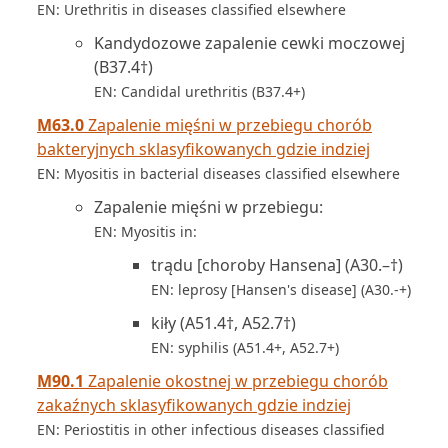
EN: Urethritis in diseases classified elsewhere
Kandydozowe zapalenie cewki moczowej
(B37.4†)
EN: Candidal urethritis (B37.4+)
M63.0
Zapalenie mięśni w przebiegu chorób
bakteryjnych sklasyfikowanych gdzie indziej
EN: Myositis in bacterial diseases classified elsewhere
Zapalenie mięśni w przebiegu:
EN: Myositis in:
trądu [choroby Hansena] (A30.–†)
EN: leprosy [Hansen's disease] (A30.-+)
kiły (A51.4†, A52.7†)
EN: syphilis (A51.4+, A52.7+)
M90.1
Zapalenie okostnej w przebiegu chorób
zakaźnych sklasyfikowanych gdzie indziej
EN: Periostitis in other infectious diseases classified