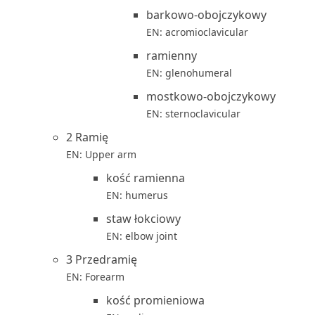
barkowo-obojczykowy
EN: acromioclavicular
ramienny
EN: glenohumeral
mostkowo-obojczykowy
EN: sternoclavicular
2 Ramię
EN: Upper arm
kość ramienna
EN: humerus
staw łokciowy
EN: elbow joint
3 Przedramię
EN: Forearm
kość promieniowa