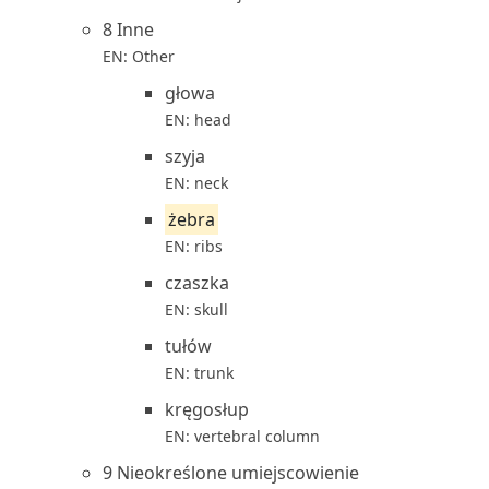
8 Inne
EN: Other
głowa
EN: head
szyja
EN: neck
żebra
EN: ribs
czaszka
EN: skull
tułów
EN: trunk
kręgosłup
EN: vertebral column
9 Nieokreślone umiejscowienie