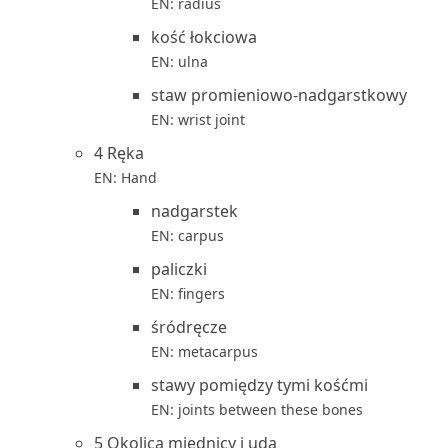
EN: radius
kość łokciowa
EN: ulna
staw promieniowo-nadgarstkowy
EN: wrist joint
4 Ręka
EN: Hand
nadgarstek
EN: carpus
paliczki
EN: fingers
śródręcze
EN: metacarpus
stawy pomiędzy tymi kośćmi
EN: joints between these bones
5 Okolica miednicy i uda