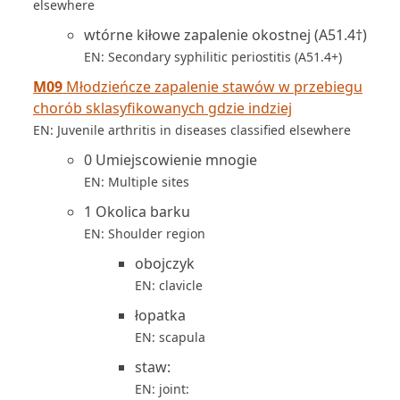
elsewhere
wtórne kiłowe zapalenie okostnej (A51.4†)
EN: Secondary syphilitic periostitis (A51.4+)
M09
Młodzieńcze zapalenie stawów w przebiegu
chorób sklasyfikowanych gdzie indziej
EN: Juvenile arthritis in diseases classified elsewhere
0 Umiejscowienie mnogie
EN: Multiple sites
1 Okolica barku
EN: Shoulder region
obojczyk
EN: clavicle
łopatka
EN: scapula
staw:
EN: joint: