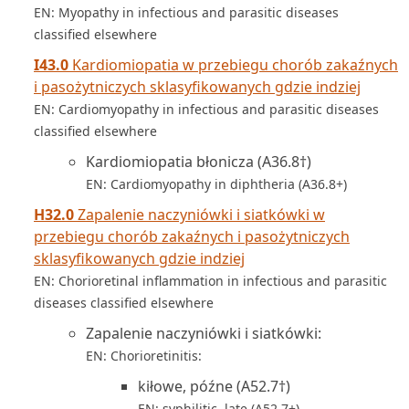
EN: Myopathy in infectious and parasitic diseases
classified elsewhere
I43.0
Kardiomiopatia w przebiegu chorób zakaźnych
i pasożytniczych sklasyfikowanych gdzie indziej
EN: Cardiomyopathy in infectious and parasitic diseases
classified elsewhere
Kardiomiopatia błonicza (A36.8†)
EN: Cardiomyopathy in diphtheria (A36.8+)
H32.0
Zapalenie naczyniówki i siatkówki w
przebiegu chorób zakaźnych i pasożytniczych
sklasyfikowanych gdzie indziej
EN: Chorioretinal inflammation in infectious and parasitic
diseases classified elsewhere
Zapalenie naczyniówki i siatkówki:
EN: Chorioretinitis:
kiłowe, późne (A52.7†)
EN: syphilitic, late (A52.7+)