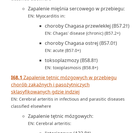
Zapalenie mięśnia sercowego w przebiegu:
EN: Myocarditis in:
choroby Chagasa przewlekłej (B57.2†)
EN: Chagas' disease (chronic) (B57.2+)
choroby Chagasa ostrej (B57.0†)
EN: acute (B57.0+)
toksoplazmozy (B58.8†)
EN: toxoplasmosis (B58.8+)
I68.1
Zapalenie tętnic mózgowych w przebiegu
chorób zakaźnych i pasożytniczych
sklasyfikowanych gdzie indziej
EN: Cerebral arteritis in infectious and parasitic diseases
classified elsewhere
Zapalenie tętnic mózgowych:
EN: Cerebral arteritis: