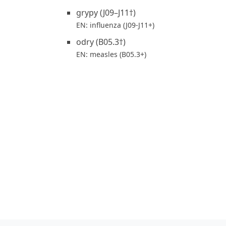
grypy (J09–J11†)
EN: influenza (J09-J11+)
odry (B05.3†)
EN: measles (B05.3+)