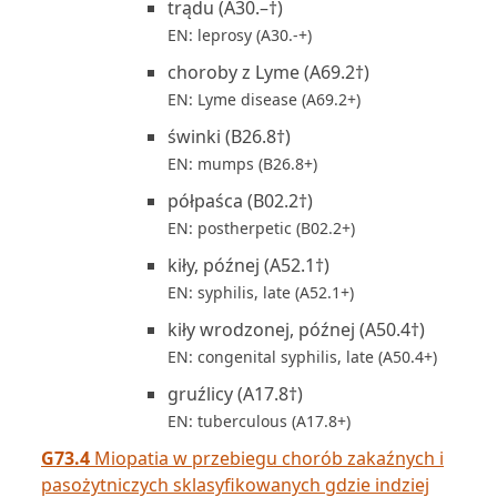
trądu (A30.–†)
EN: leprosy (A30.-+)
choroby z Lyme (A69.2†)
EN: Lyme disease (A69.2+)
świnki (B26.8†)
EN: mumps (B26.8+)
półpaśca (B02.2†)
EN: postherpetic (B02.2+)
kiły, późnej (A52.1†)
EN: syphilis, late (A52.1+)
kiły wrodzonej, późnej (A50.4†)
EN: congenital syphilis, late (A50.4+)
gruźlicy (A17.8†)
EN: tuberculous (A17.8+)
G73.4
Miopatia w przebiegu chorób zakaźnych i
pasożytniczych sklasyfikowanych gdzie indziej