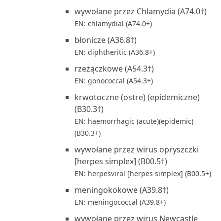
wywołane przez Chlamydia (A74.0†)
EN: chlamydial (A74.0+)
błonicze (A36.8†)
EN: diphtheritic (A36.8+)
rzeżączkowe (A54.3†)
EN: gonococcal (A54.3+)
krwotoczne (ostre) (epidemiczne)
(B30.3†)
EN: haemorrhagic (acute)(epidemic)
(B30.3+)
wywołane przez wirus opryszczki
[herpes simplex] (B00.5†)
EN: herpesviral [herpes simplex] (B00.5+)
meningokokowe (A39.8†)
EN: meningococcal (A39.8+)
wywołane przez wirus Newcastle