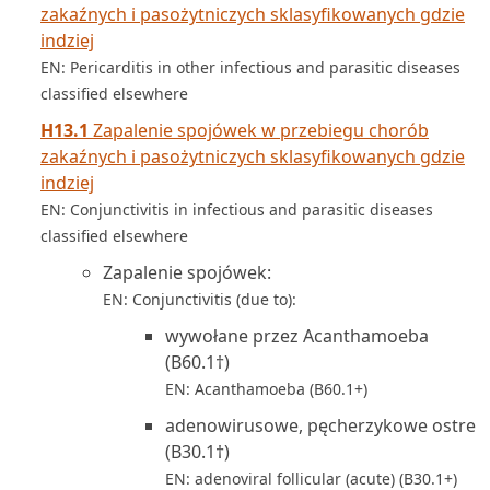
zakaźnych i pasożytniczych sklasyfikowanych gdzie
indziej
EN: Pericarditis in other infectious and parasitic diseases
classified elsewhere
H13.1
Zapalenie spojówek w przebiegu chorób
zakaźnych i pasożytniczych sklasyfikowanych gdzie
indziej
EN: Conjunctivitis in infectious and parasitic diseases
classified elsewhere
Zapalenie spojówek:
EN: Conjunctivitis (due to):
wywołane przez Acanthamoeba
(B60.1†)
EN: Acanthamoeba (B60.1+)
adenowirusowe, pęcherzykowe ostre
(B30.1†)
EN: adenoviral follicular (acute) (B30.1+)