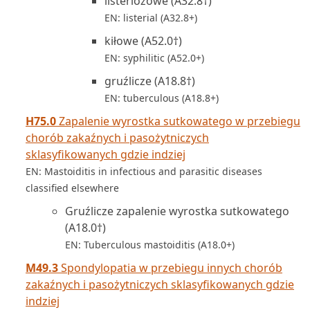
listeriozowe (A32.8†)
EN: listerial (A32.8+)
kiłowe (A52.0†)
EN: syphilitic (A52.0+)
gruźlicze (A18.8†)
EN: tuberculous (A18.8+)
H75.0
Zapalenie wyrostka sutkowatego w przebiegu
chorób zakaźnych i pasożytniczych
sklasyfikowanych gdzie indziej
EN: Mastoiditis in infectious and parasitic diseases
classified elsewhere
Gruźlicze zapalenie wyrostka sutkowatego
(A18.0†)
EN: Tuberculous mastoiditis (A18.0+)
M49.3
Spondylopatia w przebiegu innych chorób
zakaźnych i pasożytniczych sklasyfikowanych gdzie
indziej