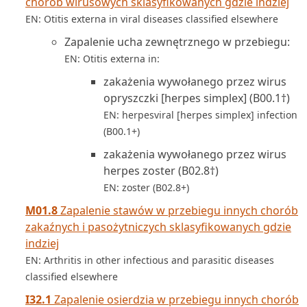
chorób wirusowych sklasyfikowanych gdzie indziej
EN: Otitis externa in viral diseases classified elsewhere
Zapalenie ucha zewnętrznego w przebiegu:
EN: Otitis externa in:
zakażenia wywołanego przez wirus
opryszczki [herpes simplex] (B00.1†)
EN: herpesviral [herpes simplex] infection
(B00.1+)
zakażenia wywołanego przez wirus
herpes zoster (B02.8†)
EN: zoster (B02.8+)
M01.8
Zapalenie stawów w przebiegu innych chorób
zakaźnych i pasożytniczych sklasyfikowanych gdzie
indziej
EN: Arthritis in other infectious and parasitic diseases
classified elsewhere
I32.1
Zapalenie osierdzia w przebiegu innych chorób