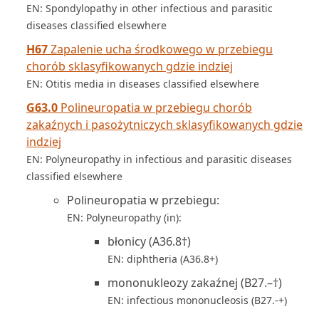
EN: Spondylopathy in other infectious and parasitic
diseases classified elsewhere
H67
Zapalenie ucha środkowego w przebiegu
chorób sklasyfikowanych gdzie indziej
EN: Otitis media in diseases classified elsewhere
G63.0
Polineuropatia w przebiegu chorób
zakaźnych i pasożytniczych sklasyfikowanych gdzie
indziej
EN: Polyneuropathy in infectious and parasitic diseases
classified elsewhere
Polineuropatia w przebiegu:
EN: Polyneuropathy (in):
błonicy (A36.8†)
EN: diphtheria (A36.8+)
mononukleozy zakaźnej (B27.–†)
EN: infectious mononucleosis (B27.-+)