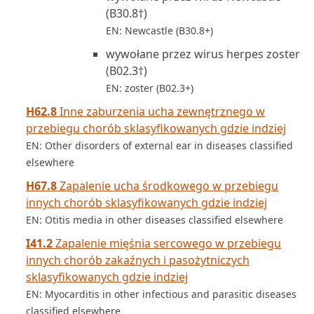
(B30.8†)
EN: Newcastle (B30.8+)
wywołane przez wirus herpes zoster
(B02.3†)
EN: zoster (B02.3+)
H62.8
Inne zaburzenia ucha zewnętrznego w
przebiegu chorób sklasyfikowanych gdzie indziej
EN: Other disorders of external ear in diseases classified
elsewhere
H67.8
Zapalenie ucha środkowego w przebiegu
innych chorób sklasyfikowanych gdzie indziej
EN: Otitis media in other diseases classified elsewhere
I41.2
Zapalenie mięśnia sercowego w przebiegu
innych chorób zakaźnych i pasożytniczych
sklasyfikowanych gdzie indziej
EN: Myocarditis in other infectious and parasitic diseases
classified elsewhere