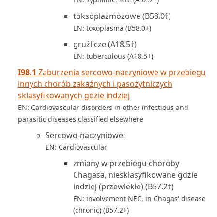
toksoplazmozowe (B58.0†)
EN: toxoplasma (B58.0+)
gruźlicze (A18.5†)
EN: tuberculous (A18.5+)
I98.1
Zaburzenia sercowo-naczyniowe w przebiegu
innych chorób zakaźnych i pasożytniczych
sklasyfikowanych gdzie indziej
EN: Cardiovascular disorders in other infectious and
parasitic diseases classified elsewhere
Sercowo-naczyniowe:
EN: Cardiovascular:
zmiany w przebiegu choroby
Chagasa, niesklasyfikowane gdzie
indziej (przewlekłe) (B57.2†)
EN: involvement NEC, in Chagas' disease
(chronic) (B57.2+)