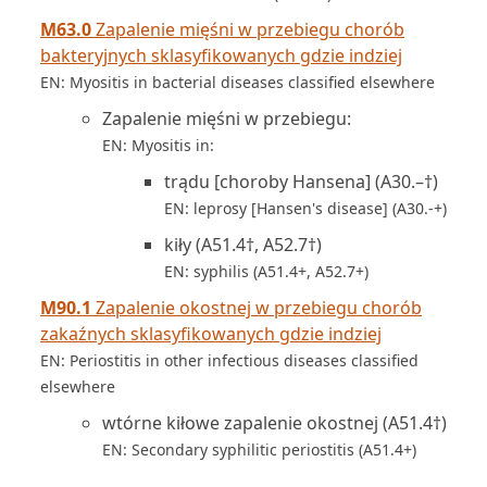
M63.0
Zapalenie mięśni w przebiegu chorób
bakteryjnych sklasyfikowanych gdzie indziej
EN: Myositis in bacterial diseases classified elsewhere
Zapalenie mięśni w przebiegu:
EN: Myositis in:
trądu [choroby Hansena] (A30.–†)
EN: leprosy [Hansen's disease] (A30.-+)
kiły (A51.4†, A52.7†)
EN: syphilis (A51.4+, A52.7+)
M90.1
Zapalenie okostnej w przebiegu chorób
zakaźnych sklasyfikowanych gdzie indziej
EN: Periostitis in other infectious diseases classified
elsewhere
wtórne kiłowe zapalenie okostnej (A51.4†)
EN: Secondary syphilitic periostitis (A51.4+)