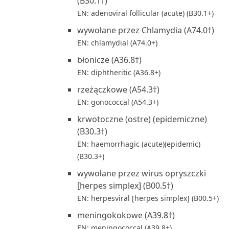
(B30.1†)
EN: adenoviral follicular (acute) (B30.1+)
wywołane przez Chlamydia (A74.0†)
EN: chlamydial (A74.0+)
błonicze (A36.8†)
EN: diphtheritic (A36.8+)
rzeżączkowe (A54.3†)
EN: gonococcal (A54.3+)
krwotoczne (ostre) (epidemiczne)
(B30.3†)
EN: haemorrhagic (acute)(epidemic)
(B30.3+)
wywołane przez wirus opryszczki
[herpes simplex] (B00.5†)
EN: herpesviral [herpes simplex] (B00.5+)
meningokokowe (A39.8†)
EN: meningococcal (A39.8+)