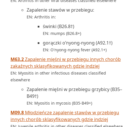
EN: Arthritis in other viral diseases classified elsewhere
Zapalenie stawów w przebiegu:
EN: Arthritis in:
świnki (B26.8†)
EN: mumps (B26.8+)
gorączki o’nyong-nyong (A92.1†)
EN: O'nyong-nyong fever (A92.1+)
M63.2
Zapalenie mięśni w przebiegu innych chorób
zakaźnych sklasyfikowanych gdzie indziej
EN: Myositis in other infectious diseases classified
elsewhere
Zapalenie mięśni w przebiegu grzybicy (B35–
B49†)
EN: Myositis in mycosis (B35-B49+)
M09.8
Młodzieńcze zapalenie stawów w przebiegu
innych chorób sklasyfikowanych gdzie indziej
EN: Juvenile arthritis in other diseases classified elsewhere