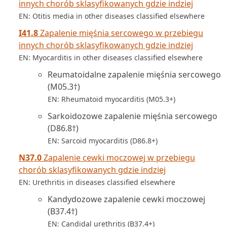
innych chorób sklasyfikowanych gdzie indziej
EN: Otitis media in other diseases classified elsewhere
I41.8
Zapalenie mięśnia sercowego w przebiegu
innych chorób sklasyfikowanych gdzie indziej
EN: Myocarditis in other diseases classified elsewhere
Reumatoidalne zapalenie mięśnia sercowego
(M05.3†)
EN: Rheumatoid myocarditis (M05.3+)
Sarkoidozowe zapalenie mięśnia sercowego
(D86.8†)
EN: Sarcoid myocarditis (D86.8+)
N37.0
Zapalenie cewki moczowej w przebiegu
chorób sklasyfikowanych gdzie indziej
EN: Urethritis in diseases classified elsewhere
Kandydozowe zapalenie cewki moczowej
(B37.4†)
EN: Candidal urethritis (B37.4+)