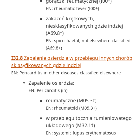
gorączki reumatycznej (I00†)
EN: rheumatic fever (I00+)
zakażeń krętkowych,
niesklasyfikowanych gdzie indziej
(A69.8†)
EN: spirochaetal, not elsewhere classified
(A69.8+)
I32.8
Zapalenie osierdzia w przebiegu innych chorób
sklasyfikowanych gdzie indziej
EN: Pericarditis in other diseases classified elsewhere
Zapalenie osierdzia:
EN: Pericarditis (in):
reumatyczne (M05.3†)
EN: rheumatoid (M05.3+)
w przebiegu tocznia rumieniowatego
układowego (M32.1†)
EN: systemic lupus erythematosus