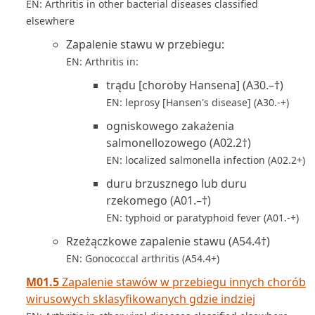
EN: Arthritis in other bacterial diseases classified
elsewhere
Zapalenie stawu w przebiegu:
EN: Arthritis in:
trądu [choroby Hansena] (A30.–†)
EN: leprosy [Hansen's disease] (A30.-+)
ogniskowego zakażenia
salmonellozowego (A02.2†)
EN: localized salmonella infection (A02.2+)
duru brzusznego lub duru
rzekomego (A01.–†)
EN: typhoid or paratyphoid fever (A01.-+)
Rzeżączkowe zapalenie stawu (A54.4†)
EN: Gonococcal arthritis (A54.4+)
M01.5
Zapalenie stawów w przebiegu innych chorób
wirusowych sklasyfikowanych gdzie indziej