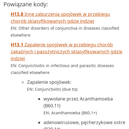
Powiązane kody:
H13.8
Inne zaburzenia spojówek w przebiegu
chorób sklasyfikowanych gdzie indziej
EN: Other disorders of conjunctiva in diseases classified
elsewhere
H13.1
Zapalenie spojówek w przebiegu chorób
zakaźnych i pasożytniczych sklasyfikowanych gdzie
indziej
EN: Conjunctivitis in infectious and parasitic diseases
classified elsewhere
Zapalenie spojówek:
EN: Conjunctivitis (due to):
wywołane przez Acanthamoeba
(B60.1†)
EN: Acanthamoeba (B60.1+)
adenowirusowe, pęcherzykowe ostre