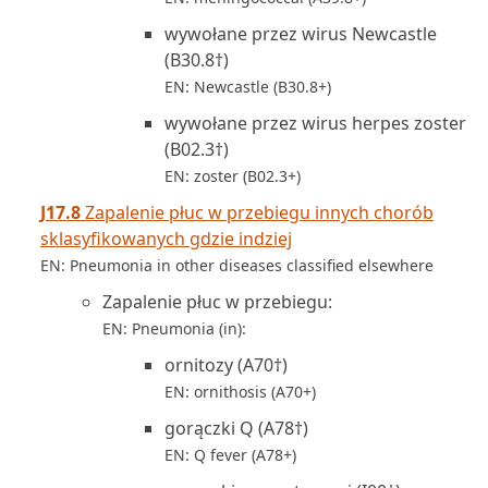
wywołane przez wirus Newcastle
(B30.8†)
EN: Newcastle (B30.8+)
wywołane przez wirus herpes zoster
(B02.3†)
EN: zoster (B02.3+)
J17.8
Zapalenie płuc w przebiegu innych chorób
sklasyfikowanych gdzie indziej
EN: Pneumonia in other diseases classified elsewhere
Zapalenie płuc w przebiegu:
EN: Pneumonia (in):
ornitozy (A70†)
EN: ornithosis (A70+)
gorączki Q (A78†)
EN: Q fever (A78+)