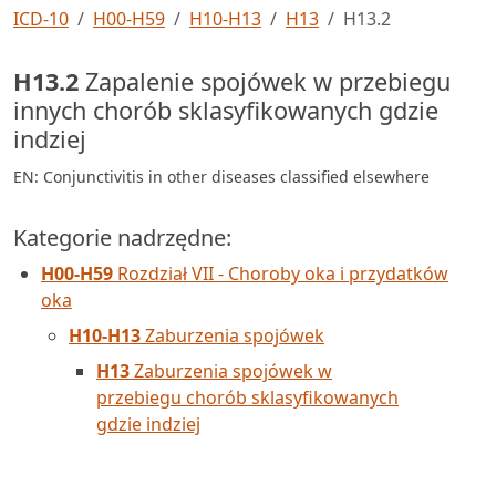
ICD-10
H00-H59
H10-H13
H13
H13.2
H13.2
Zapalenie spojówek w przebiegu
innych chorób sklasyfikowanych gdzie
indziej
EN: Conjunctivitis in other diseases classified elsewhere
Kategorie nadrzędne:
H00-H59
Rozdział VII - Choroby oka i przydatków
oka
H10-H13
Zaburzenia spojówek
H13
Zaburzenia spojówek w
przebiegu chorób sklasyfikowanych
gdzie indziej