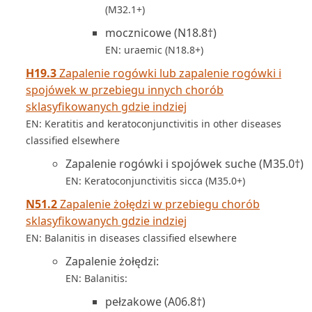
(M32.1+)
mocznicowe (N18.8†)
EN: uraemic (N18.8+)
H19.3
Zapalenie rogówki lub zapalenie rogówki i
spojówek w przebiegu innych chorób
sklasyfikowanych gdzie indziej
EN: Keratitis and keratoconjunctivitis in other diseases
classified elsewhere
Zapalenie rogówki i spojówek suche (M35.0†)
EN: Keratoconjunctivitis sicca (M35.0+)
N51.2
Zapalenie żołędzi w przebiegu chorób
sklasyfikowanych gdzie indziej
EN: Balanitis in diseases classified elsewhere
Zapalenie żołędzi:
EN: Balanitis:
pełzakowe (A06.8†)