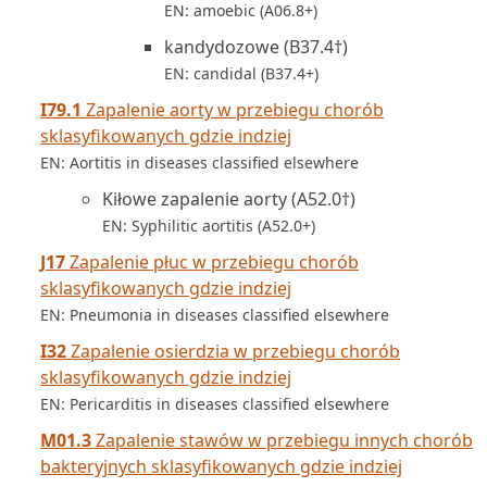
EN: amoebic (A06.8+)
kandydozowe (B37.4†)
EN: candidal (B37.4+)
I79.1
Zapalenie aorty w przebiegu chorób
sklasyfikowanych gdzie indziej
EN: Aortitis in diseases classified elsewhere
Kiłowe zapalenie aorty (A52.0†)
EN: Syphilitic aortitis (A52.0+)
J17
Zapalenie płuc w przebiegu chorób
sklasyfikowanych gdzie indziej
EN: Pneumonia in diseases classified elsewhere
I32
Zapalenie osierdzia w przebiegu chorób
sklasyfikowanych gdzie indziej
EN: Pericarditis in diseases classified elsewhere
M01.3
Zapalenie stawów w przebiegu innych chorób
bakteryjnych sklasyfikowanych gdzie indziej