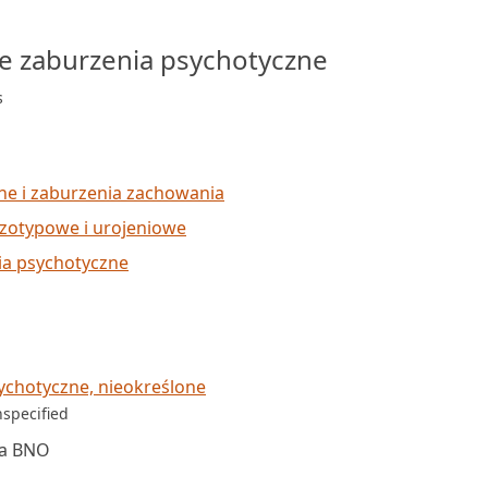
ce zaburzenia psychotyczne
s
zne i zaburzenia zachowania
izotypowe i urojeniowe
ia psychotyczne
ychotyczne, nieokreślone
nspecified
na BNO