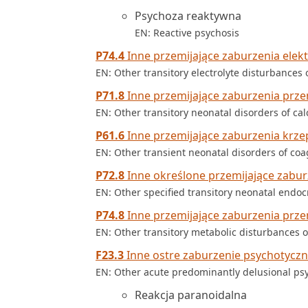
Psychoza reaktywna
EN: Reactive psychosis
P74.4
Inne przemijające zaburzenia ele
EN: Other transitory electrolyte disturbances
P71.8
Inne przemijające zaburzenia pr
EN: Other transitory neonatal disorders of 
P61.6
Inne przemijające zaburzenia krz
EN: Other transient neonatal disorders of coa
P72.8
Inne określone przemijające zab
EN: Other specified transitory neonatal endoc
P74.8
Inne przemijające zaburzenia prz
EN: Other transitory metabolic disturbances 
F23.3
Inne ostre zaburzenie psychotyczn
EN: Other acute predominantly delusional psy
Reakcja paranoidalna