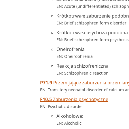
EN: Acute (undifferentiated) schizop
Krótkotrwałe zaburzenie podobne
EN: Brief schizophreniform disorder
Krótkotrwała psychoza podobna d
EN: Brief schizophreniform psychosis
Oneirofrenia
EN: Oneirophrenia
Reakcja schizofreniczna
EN: Schizophrenic reaction
P71.9
Przemijające zaburzenia przemia
EN: Transitory neonatal disorder of calcium
F10.5
Zaburzenia psychotyczne
EN: Psychotic disorder
Alkoholowa:
EN: Alcoholic: