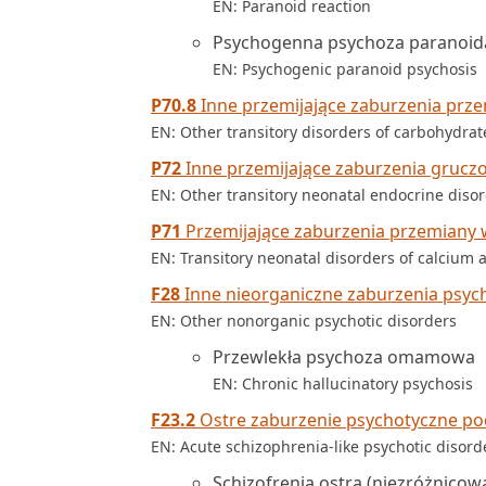
EN: Paranoid reaction
Psychogenna psychoza paranoid
EN: Psychogenic paranoid psychosis
P70.8
Inne przemijające zaburzenia pr
EN: Other transitory disorders of carbohydra
P72
Inne przemijające zaburzenia gruc
EN: Other transitory neonatal endocrine diso
P71
Przemijające zaburzenia przemian
EN: Transitory neonatal disorders of calciu
F28
Inne nieorganiczne zaburzenia psyc
EN: Other nonorganic psychotic disorders
Przewlekła psychoza omamowa
EN: Chronic hallucinatory psychosis
F23.2
Ostre zaburzenie psychotyczne po
EN: Acute schizophrenia-like psychotic disord
Schizofrenia ostra (niezróżnicow