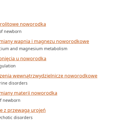
ktrolitowe noworodka
 of newborn
zemiany wapnia i magnezu noworodkowe
calcium and magnesium metabolism
epnięcia u noworodka
gulation
urzenia wewnątrzwydzielnicze noworodkowe
rine disorders
emiany materii noworodka
of newborn
e z przewagą urojeń
chotic disorders