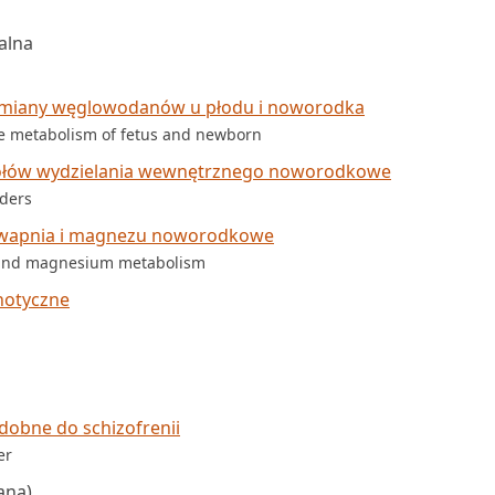
alna
zemiany węglowodanów u płodu i noworodka
te metabolism of fetus and newborn
zołów wydzielania wewnętrznego noworodkowe
rders
y wapnia i magnezu noworodkowe
m and magnesium metabolism
hotyczne
dobne do schizofrenii
er
ana)