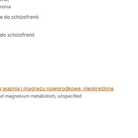
hrenia
 do schizofrenii
o schizofrenii
ny wapnia i magnezu noworodkowe, nieokreślone
 and magnesium metabolism, unspecified