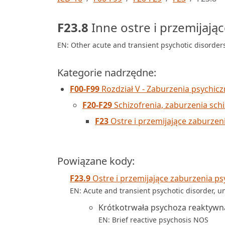
F23.8
Inne ostre i przemijają
EN: Other acute and transient psychotic disorder
Kategorie nadrzędne:
F00-F99
Rozdział V - Zaburzenia psychic
F20-F29
Schizofrenia, zaburzenia sch
F23
Ostre i przemijające zaburzen
Powiązane kody:
F23.9
Ostre i przemijające zaburzenia ps
EN: Acute and transient psychotic disorder, u
Krótkotrwała psychoza reaktyw
EN: Brief reactive psychosis NOS