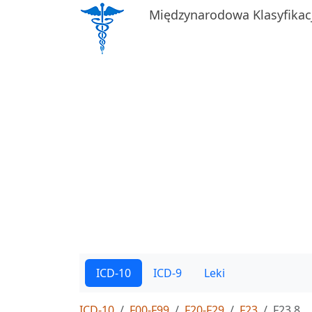
Międzynarodowa Klasyfikac
ICD-10
ICD-9
Leki
ICD-10
F00-F99
F20-F29
F23
F23.8