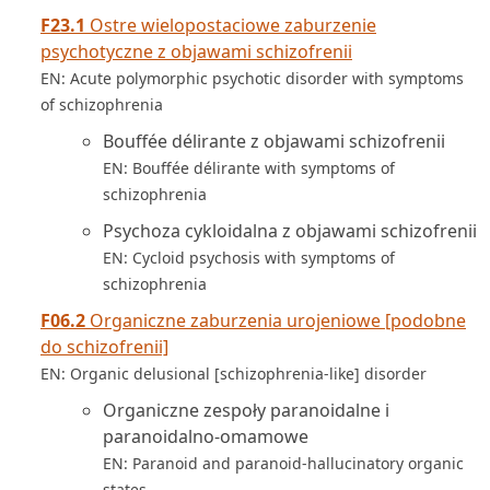
F23.1
Ostre wielopostaciowe zaburzenie
psychotyczne z objawami schizofrenii
EN: Acute polymorphic psychotic disorder with symptoms
of schizophrenia
Bouffée délirante z objawami schizofrenii
EN: Bouffée délirante with symptoms of
schizophrenia
Psychoza cykloidalna z objawami schizofrenii
EN: Cycloid psychosis with symptoms of
schizophrenia
F06.2
Organiczne zaburzenia urojeniowe [podobne
do schizofrenii]
EN: Organic delusional [schizophrenia-like] disorder
Organiczne zespoły paranoidalne i
paranoidalno-omamowe
EN: Paranoid and paranoid-hallucinatory organic
states