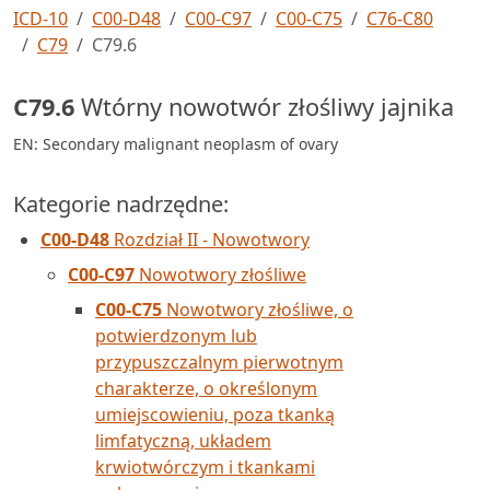
ICD-10
C00-D48
C00-C97
C00-C75
C76-C80
C79
C79.6
C79.6
Wtórny nowotwór złośliwy jajnika
EN: Secondary malignant neoplasm of ovary
Kategorie nadrzędne:
C00-D48
Rozdział II - Nowotwory
C00-C97
Nowotwory złośliwe
C00-C75
Nowotwory złośliwe, o
potwierdzonym lub
przypuszczalnym pierwotnym
charakterze, o określonym
umiejscowieniu, poza tkanką
limfatyczną, układem
krwiotwórczym i tkankami