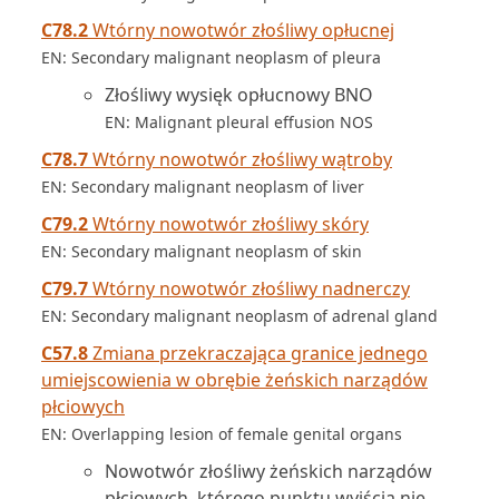
C78.2
Wtórny nowotwór złośliwy opłucnej
EN: Secondary malignant neoplasm of pleura
Złośliwy wysięk opłucnowy BNO
EN: Malignant pleural effusion NOS
C78.7
Wtórny nowotwór złośliwy wątroby
EN: Secondary malignant neoplasm of liver
C79.2
Wtórny nowotwór złośliwy skóry
EN: Secondary malignant neoplasm of skin
C79.7
Wtórny nowotwór złośliwy nadnerczy
EN: Secondary malignant neoplasm of adrenal gland
C57.8
Zmiana przekraczająca granice jednego
umiejscowienia w obrębie żeńskich narządów
płciowych
EN: Overlapping lesion of female genital organs
Nowotwór złośliwy żeńskich narządów
płciowych, którego punktu wyjścia nie