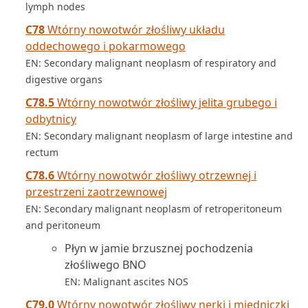
lymph nodes
C78
Wtórny nowotwór złośliwy układu
oddechowego i pokarmowego
EN: Secondary malignant neoplasm of respiratory and
digestive organs
C78.5
Wtórny nowotwór złośliwy jelita grubego i
odbytnicy
EN: Secondary malignant neoplasm of large intestine and
rectum
C78.6
Wtórny nowotwór złośliwy otrzewnej i
przestrzeni zaotrzewnowej
EN: Secondary malignant neoplasm of retroperitoneum
and peritoneum
Płyn w jamie brzusznej pochodzenia
złośliwego BNO
EN: Malignant ascites NOS
C79.0
Wtórny nowotwór złośliwy nerki i miedniczki