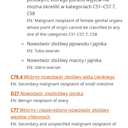
można określić w kategoriach C51–C57.7,
C58
EN: Malignant neoplasm of female genital organs
whose point of origin cannot be classified to any
one of the categories C51-C57.7, C58
Nowotwór złośliwy jajowodu i jajnika
EN: Tubo-ovarian
Nowotwór złośliwy macicy i jajnika
EN: Utero-ovarian
C78.4
Wtórny nowotwór złośliwy jelita cienkiego
EN: Secondary malignant neoplasm of small intestine
D27
Nowotwór niezłośliwy jajnika
EN: Benign neoplasm of ovary
C77
Wtórny i nieokreślony nowotwór złośliwy
węzłów chłonnych
EN: Secondary and unspecified malignant neoplasm of