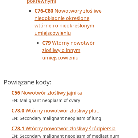
pokrewnymi
C76-C80
Nowotwory złośliwe
niedokładnie określone,
wtórne i o nieokreślonym
umiejscowieniu
C79
Wtórny nowotwór
złośliwy o innym
umiejscowieniu
Powiązane kody:
C56
Nowotwór złośliwy jajnika
EN: Malignant neoplasm of ovary
C78.0
Wtórny nowotwór złośliwy płuc
EN: Secondary malignant neoplasm of lung
C78.1
Wtórny nowotwór złośliwy śródpiersia
EN: Secondary malignant neoplasm of mediastinum