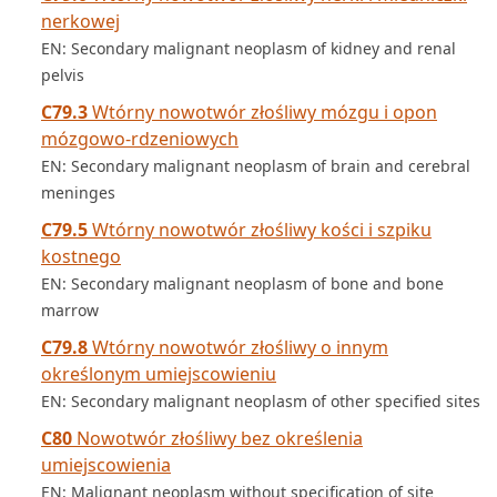
nerkowej
EN: Secondary malignant neoplasm of kidney and renal
pelvis
C79.3
Wtórny nowotwór złośliwy mózgu i opon
mózgowo-rdzeniowych
EN: Secondary malignant neoplasm of brain and cerebral
meninges
C79.5
Wtórny nowotwór złośliwy kości i szpiku
kostnego
EN: Secondary malignant neoplasm of bone and bone
marrow
C79.8
Wtórny nowotwór złośliwy o innym
określonym umiejscowieniu
EN: Secondary malignant neoplasm of other specified sites
C80
Nowotwór złośliwy bez określenia
umiejscowienia
EN: Malignant neoplasm without specification of site