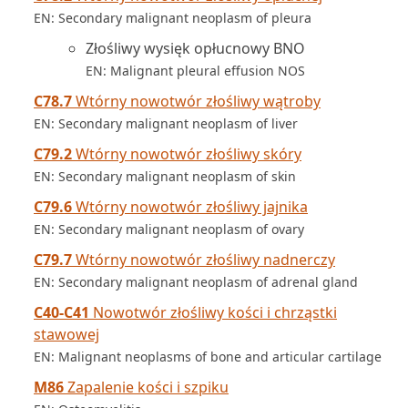
EN: Secondary malignant neoplasm of pleura
Złośliwy wysięk opłucnowy BNO
EN: Malignant pleural effusion NOS
C78.7
Wtórny nowotwór złośliwy wątroby
EN: Secondary malignant neoplasm of liver
C79.2
Wtórny nowotwór złośliwy skóry
EN: Secondary malignant neoplasm of skin
C79.6
Wtórny nowotwór złośliwy jajnika
EN: Secondary malignant neoplasm of ovary
C79.7
Wtórny nowotwór złośliwy nadnerczy
EN: Secondary malignant neoplasm of adrenal gland
C40-C41
Nowotwór złośliwy kości i chrząstki
stawowej
EN: Malignant neoplasms of bone and articular cartilage
M86
Zapalenie kości i szpiku