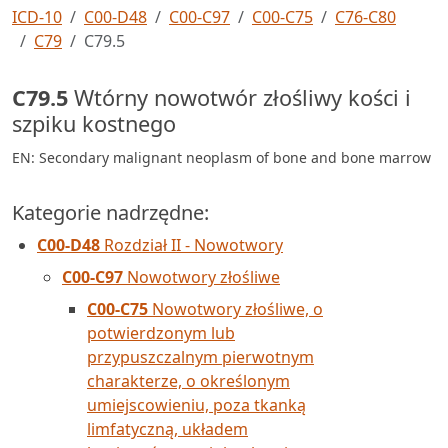
ICD-10
C00-D48
C00-C97
C00-C75
C76-C80
C79
C79.5
C79.5
Wtórny nowotwór złośliwy kości i
szpiku kostnego
EN: Secondary malignant neoplasm of bone and bone marrow
Kategorie nadrzędne:
C00-D48
Rozdział II - Nowotwory
C00-C97
Nowotwory złośliwe
C00-C75
Nowotwory złośliwe, o
potwierdzonym lub
przypuszczalnym pierwotnym
charakterze, o określonym
umiejscowieniu, poza tkanką
limfatyczną, układem