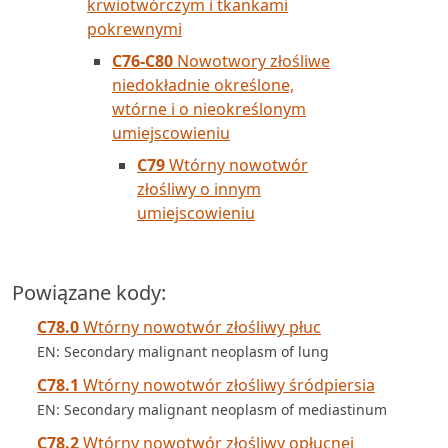
krwiotwórczym i tkankami
pokrewnymi
C76-C80
Nowotwory złośliwe
niedokładnie określone,
wtórne i o nieokreślonym
umiejscowieniu
C79
Wtórny nowotwór
złośliwy o innym
umiejscowieniu
Powiązane kody:
C78.0
Wtórny nowotwór złośliwy płuc
EN: Secondary malignant neoplasm of lung
C78.1
Wtórny nowotwór złośliwy śródpiersia
EN: Secondary malignant neoplasm of mediastinum
C78.2
Wtórny nowotwór złośliwy opłucnej