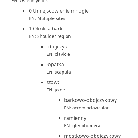
EN: Osteomyelitis
0 Umiejscowienie mnogie
EN: Multiple sites
1 Okolica barku
EN: Shoulder region
obojczyk
EN: clavicle
łopatka
EN: scapula
staw:
EN: joint:
barkowo-obojczykowy
EN: acromioclavicular
ramienny
EN: glenohumeral
mostkowo-obojczykowy