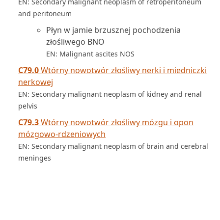
EN: Secondary malignant neoplasm of retroperitoneum
and peritoneum
Płyn w jamie brzusznej pochodzenia
złośliwego BNO
EN: Malignant ascites NOS
C79.0
Wtórny nowotwór złośliwy nerki i miedniczki
nerkowej
EN: Secondary malignant neoplasm of kidney and renal
pelvis
C79.3
Wtórny nowotwór złośliwy mózgu i opon
mózgowo-rdzeniowych
EN: Secondary malignant neoplasm of brain and cerebral
meninges