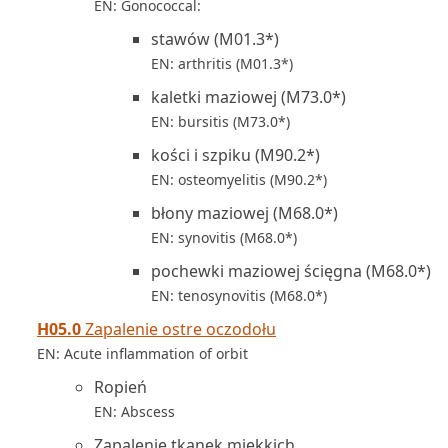
EN: Gonococcal:
stawów (M01.3*)
EN: arthritis (M01.3*)
kaletki maziowej (M73.0*)
EN: bursitis (M73.0*)
kości i szpiku (M90.2*)
EN: osteomyelitis (M90.2*)
błony maziowej (M68.0*)
EN: synovitis (M68.0*)
pochewki maziowej ścięgna (M68.0*)
EN: tenosynovitis (M68.0*)
H05.0
Zapalenie ostre oczodołu
EN: Acute inflammation of orbit
Ropień
EN: Abscess
Zapalenie tkanek miękkich