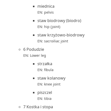
miednica
EN: pelvis
staw biodrowy (biodro)
EN: hip (joint)
staw krzyżowo-biodrowy
EN: sacroiliac joint
6 Podudzie
EN: Lower leg
strzałka
EN: fibula
staw kolanowy
EN: knee joint
piszczel
EN: tibia
7 Kostka i stopa