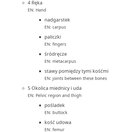
4 Ręka
EN: Hand
nadgarstek
EN: carpus
paliczki
EN: fingers
śródręcze
EN: metacarpus
stawy pomiędzy tymi kośćmi
EN: joints between these bones
5 Okolica miednicy i uda
EN: Pelvic region and thigh
pośladek
EN: buttock
kość udowa
EN: femur