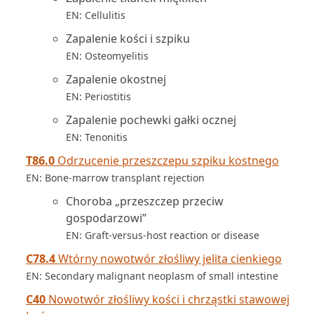
EN: Cellulitis
Zapalenie kości i szpiku
EN: Osteomyelitis
Zapalenie okostnej
EN: Periostitis
Zapalenie pochewki gałki ocznej
EN: Tenonitis
T86.0
Odrzucenie przeszczepu szpiku kostnego
EN: Bone-marrow transplant rejection
Choroba „przeszczep przeciw
gospodarzowi”
EN: Graft-versus-host reaction or disease
C78.4
Wtórny nowotwór złośliwy jelita cienkiego
EN: Secondary malignant neoplasm of small intestine
C40
Nowotwór złośliwy kości i chrząstki stawowej