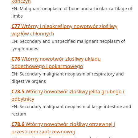
kończyn
EN: Malignant neoplasm of bone and articular cartilage of
limbs
C77
Wtórny i nieokreślony nowotwór złośliwy
węzłów chłonnych
EN: Secondary and unspecified malignant neoplasm of
lymph nodes
C78
Wtórny nowotwór złośliwy układu
oddechowego i pokarmowego
EN: Secondary malignant neoplasm of respiratory and
digestive organs
C78.5
Wtórny nowotwór złośliwy jelita grubego i
odbytnicy
EN: Secondary malignant neoplasm of large intestine and
rectum
C78.6
Wtórny nowotwór złośliwy otrzewnej i
przestrzeni zaotrzewnowej