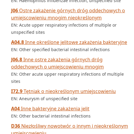
EN: Haemophilus influenzae infection, unspecified site
J06
Ostre zakażenie górnych dróg oddechowych o
umiejscowieniu mnogim nieokreślonym
EN: Acute upper respiratory infections of multiple or
unspecified sites
A04.8
Inne określone jelitowe zakażenia bakteryjne
EN: Other specified bacterial intestinal infections
J06.8
Inne ostre zakażenia górnych dróg
oddechowych o umiejscowieniu mnogim
EN: Other acute upper respiratory infections of multiple
sites
I72.9
Tętniak o nieokreślonym umiejscowieniu
EN: Aneurysm of unspecified site
A04
Inne bakteryjne zakażenia jelit
EN: Other bacterial intestinal infections
D36
Niezłośliwy nowotwór o innym i nieokreślonym
umiejscowieniu