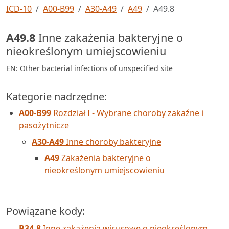
ICD-10
A00-B99
A30-A49
A49
A49.8
A49.8
Inne zakażenia bakteryjne o
nieokreślonym umiejscowieniu
EN: Other bacterial infections of unspecified site
Kategorie nadrzędne:
A00-B99
Rozdział I - Wybrane choroby zakaźne i
pasożytnicze
A30-A49
Inne choroby bakteryjne
A49
Zakażenia bakteryjne o
nieokreślonym umiejscowieniu
Powiązane kody:
B34.8
Inne zakażenia wirusowe o nieokreślonym