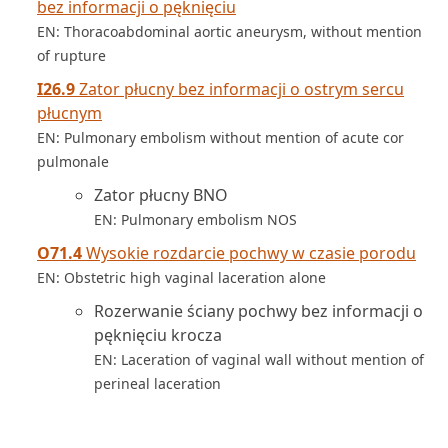
bez informacji o pęknięciu
EN: Thoracoabdominal aortic aneurysm, without mention
of rupture
I26.9
Zator płucny bez informacji o ostrym sercu
płucnym
EN: Pulmonary embolism without mention of acute cor
pulmonale
Zator płucny BNO
EN: Pulmonary embolism NOS
O71.4
Wysokie rozdarcie pochwy w czasie porodu
EN: Obstetric high vaginal laceration alone
Rozerwanie ściany pochwy bez informacji o
pęknięciu krocza
EN: Laceration of vaginal wall without mention of
perineal laceration