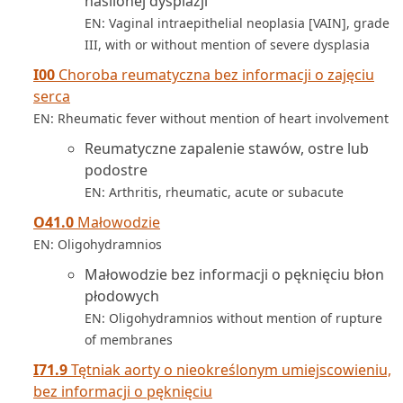
nasilonej dysplazji
EN: Vaginal intraepithelial neoplasia [VAIN], grade
III, with or without mention of severe dysplasia
I00
Choroba reumatyczna bez informacji o zajęciu
serca
EN: Rheumatic fever without mention of heart involvement
Reumatyczne zapalenie stawów, ostre lub
podostre
EN: Arthritis, rheumatic, acute or subacute
O41.0
Małowodzie
EN: Oligohydramnios
Małowodzie bez informacji o pęknięciu błon
płodowych
EN: Oligohydramnios without mention of rupture
of membranes
I71.9
Tętniak aorty o nieokreślonym umiejscowieniu,
bez informacji o pęknięciu