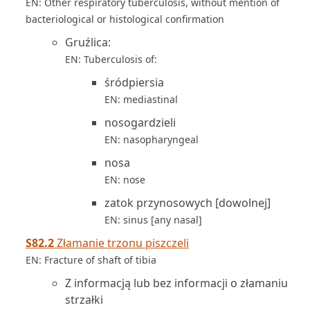
EN: Other respiratory tuberculosis, without mention of
bacteriological or histological confirmation
Gruźlica:
EN: Tuberculosis of:
śródpiersia
EN: mediastinal
nosogardzieli
EN: nasopharyngeal
nosa
EN: nose
zatok przynosowych [dowolnej]
EN: sinus [any nasal]
S82.2
Złamanie trzonu piszczeli
EN: Fracture of shaft of tibia
Z informacją lub bez informacji o złamaniu
strzałki