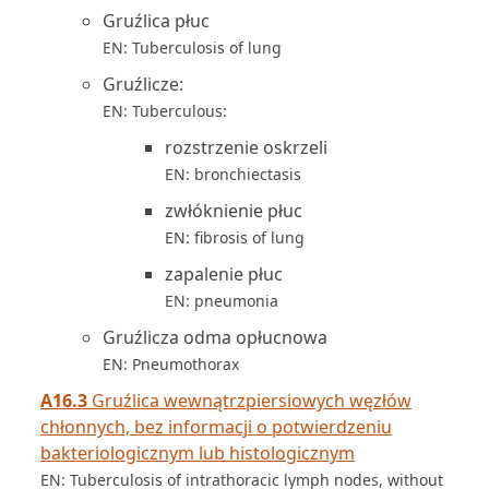
Gruźlica płuc
EN: Tuberculosis of lung
Gruźlicze:
EN: Tuberculous:
rozstrzenie oskrzeli
EN: bronchiectasis
zwłóknienie płuc
EN: fibrosis of lung
zapalenie płuc
EN: pneumonia
Gruźlicza odma opłucnowa
EN: Pneumothorax
A16.3
Gruźlica wewnątrzpiersiowych węzłów
chłonnych, bez informacji o potwierdzeniu
bakteriologicznym lub histologicznym
EN: Tuberculosis of intrathoracic lymph nodes, without