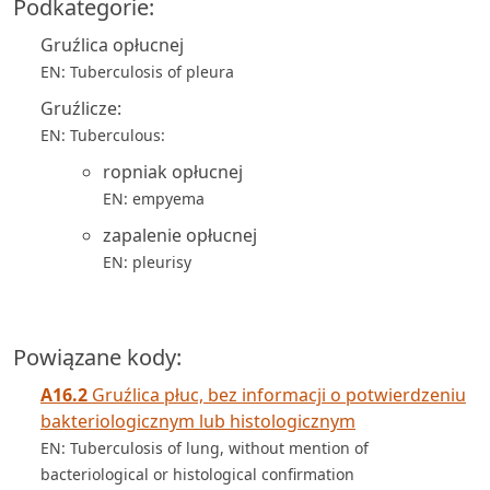
Podkategorie:
Gruźlica opłucnej
EN: Tuberculosis of pleura
Gruźlicze:
EN: Tuberculous:
ropniak opłucnej
EN: empyema
zapalenie opłucnej
EN: pleurisy
Powiązane kody:
A16.2
Gruźlica płuc, bez informacji o potwierdzeniu
bakteriologicznym lub histologicznym
EN: Tuberculosis of lung, without mention of
bacteriological or histological confirmation