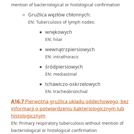
mention of bacteriological or histological confirmation
Gruźlica węzłów chłonnych:
EN: Tuberculosis of lymph nodes:
wnękowych
EN: hilar
wewnątrzpiersiowych
EN: intrathoracic
śródpiersiowych
EN: mediastinal
tchawiczo-oskrzelowych
EN: tracheobronchial
A16.7
Pierwotna gruźlica układu oddechowego, bez
informacji o potwierdzeniu bakteriologicznym lub
histologicznym
EN: Primary respiratory tuberculosis without mention of
bacteriological or histological confirmation