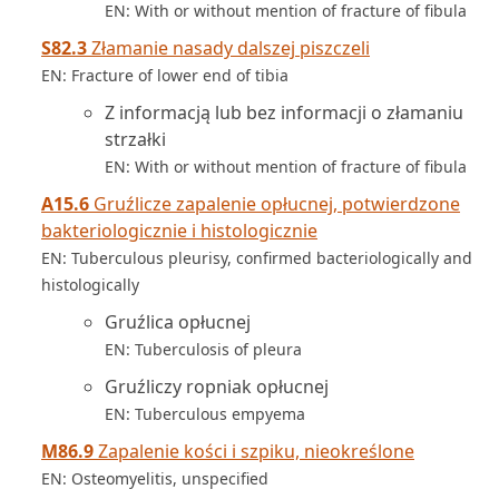
EN: With or without mention of fracture of fibula
S82.3
Złamanie nasady dalszej piszczeli
EN: Fracture of lower end of tibia
Z informacją lub bez informacji o złamaniu
strzałki
EN: With or without mention of fracture of fibula
A15.6
Gruźlicze zapalenie opłucnej, potwierdzone
bakteriologicznie i histologicznie
EN: Tuberculous pleurisy, confirmed bacteriologically and
histologically
Gruźlica opłucnej
EN: Tuberculosis of pleura
Gruźliczy ropniak opłucnej
EN: Tuberculous empyema
M86.9
Zapalenie kości i szpiku, nieokreślone
EN: Osteomyelitis, unspecified