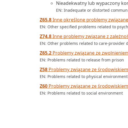
Nieadekwatny lub wypaczony kon
EN: Inadequate or distorted communi
Z65.8
Inne określone problemy związane
EN: Other specified problems related to psyc
Z74.8
Inne problemy związane z zależno
EN: Other problems related to care-provider
Z65.2
Problemy związane ze zwolnieniem
EN: Problems related to release from prison
Z58
Problemy związane ze środowiskiem
EN: Problems related to physical environment
Z60
Problemy związane ze środowiskie
EN: Problems related to social environment