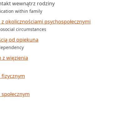
takt wewnątrz rodziny
cation within family
 z okolicznościami psychospołecznymi
hosocial circumstances
ścią od opiekuna
 dependency
 z więzienia
 fizycznym
m społecznym