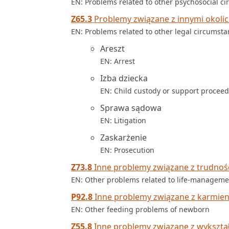
EN: Problems related to other psychosocial c
Z65.3
Problemy związane z innymi okoli
EN: Problems related to other legal circumst
Areszt
EN: Arrest
Izba dziecka
EN: Child custody or support procee
Sprawa sądowa
EN: Litigation
Zaskarżenie
EN: Prosecution
Z73.8
Inne problemy związane z trudnoś
EN: Other problems related to life-managemen
P92.8
Inne problemy związane z karmi
EN: Other feeding problems of newborn
Z55.8
Inne problemy związane z wykszta