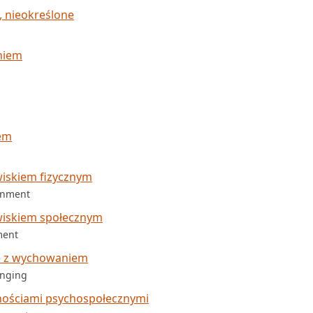
, nieokreślone
niem
em
iskiem fizycznym
ronment
wiskiem społecznym
ment
e z wychowaniem
inging
nościami psychospołecznymi