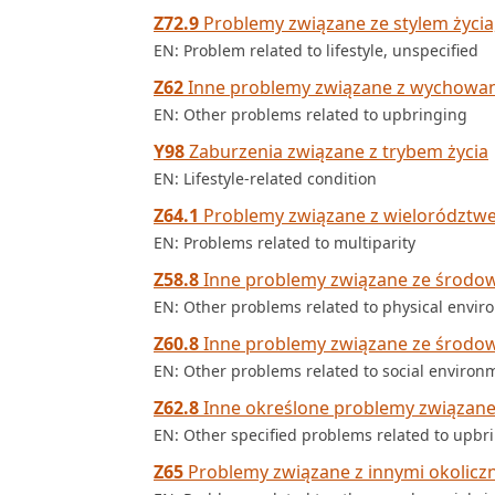
Z72.9
Problemy związane ze stylem życia
EN: Problem related to lifestyle, unspecified
Z62
Inne problemy związane z wychowa
EN: Other problems related to upbringing
Y98
Zaburzenia związane z trybem życia
EN: Lifestyle-related condition
Z64.1
Problemy związane z wielorództw
EN: Problems related to multiparity
Z58.8
Inne problemy związane ze środow
EN: Other problems related to physical envi
Z60.8
Inne problemy związane ze środo
EN: Other problems related to social environ
Z62.8
Inne określone problemy związan
EN: Other specified problems related to upbr
Z65
Problemy związane z innymi okolicz