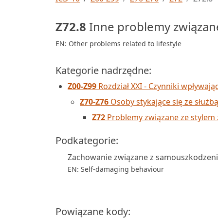
Z72.8
Inne problemy związane
EN: Other problems related to lifestyle
Kategorie nadrzędne:
Z00-Z99
Rozdział XXI - Czynniki wpływają
Z70-Z76
Osoby stykające się ze służb
Z72
Problemy związane ze stylem 
Podkategorie:
Zachowanie związane z samouszkodzen
EN: Self-damaging behaviour
Powiązane kody: