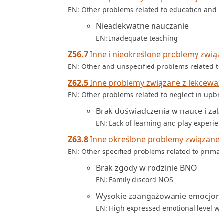
EN: Other problems related to education and l
Nieadekwatne nauczanie
EN: Inadequate teaching
Z56.7
Inne i nieokreślone problemy zwią
EN: Other and unspecified problems related
Z62.5
Inne problemy związane z lekcew
EN: Other problems related to neglect in upb
Brak doświadczenia w nauce i za
EN: Lack of learning and play experi
Z63.8
Inne określone problemy związane 
EN: Other specified problems related to prim
Brak zgody w rodzinie BNO
EN: Family discord NOS
Wysokie zaangażowanie emocjon
EN: High expressed emotional level w