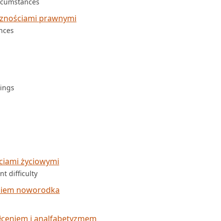
ircumstances
cznościami prawnymi
ances
dings
ciami życiowymi
t difficulty
eniem noworodka
łceniem i analfabetyzmem