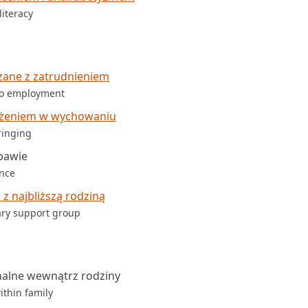
iteracy
zane z zatrudnieniem
 to employment
ażeniem w wychowaniu
ringing
bawie
ence
z najbliższą rodziną
ary support group
alne wewnątrz rodziny
ithin family