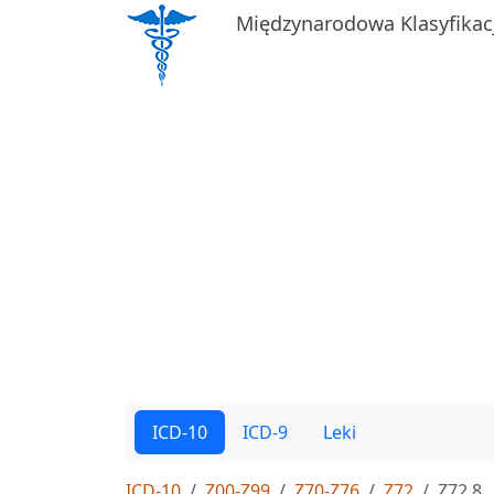
Międzynarodowa Klasyfikac
ICD-10
ICD-9
Leki
ICD-10
Z00-Z99
Z70-Z76
Z72
Z72.8