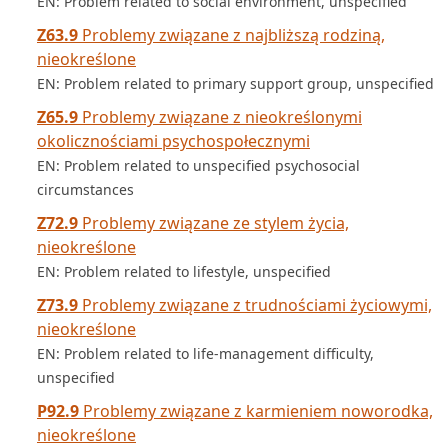
EN: Problem related to social environment, unspecified
Z63.9
Problemy związane z najbliższą rodziną,
nieokreślone
EN: Problem related to primary support group, unspecified
Z65.9
Problemy związane z nieokreślonymi
okolicznościami psychospołecznymi
EN: Problem related to unspecified psychosocial
circumstances
Z72.9
Problemy związane ze stylem życia,
nieokreślone
EN: Problem related to lifestyle, unspecified
Z73.9
Problemy związane z trudnościami życiowymi,
nieokreślone
EN: Problem related to life-management difficulty,
unspecified
P92.9
Problemy związane z karmieniem noworodka,
nieokreślone