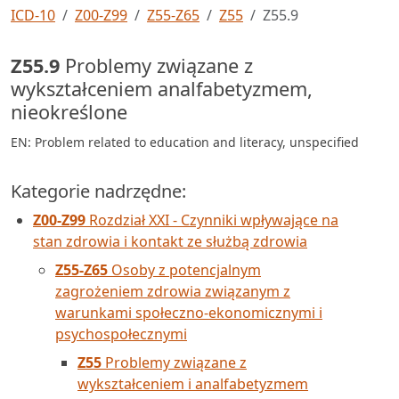
ICD-10
Z00-Z99
Z55-Z65
Z55
Z55.9
Z55.9
Problemy związane z
wykształceniem analfabetyzmem,
nieokreślone
EN: Problem related to education and literacy, unspecified
Kategorie nadrzędne:
Z00-Z99
Rozdział XXI - Czynniki wpływające na
stan zdrowia i kontakt ze służbą zdrowia
Z55-Z65
Osoby z potencjalnym
zagrożeniem zdrowia związanym z
warunkami społeczno-ekonomicznymi i
psychospołecznymi
Z55
Problemy związane z
wykształceniem i analfabetyzmem