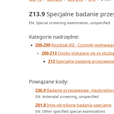
Z13.9
Specjalne badanie prze
EN: Special screening examination, unspecified
Kategorie nadrzędne:
Z00-Z99
Rozdział XXI - Czynniki wpływają
Z00-Z13
Osoby stykające się ze służb
Z13
Specjalne badanie przesiewow
Powiązane kody:
Z36.9
Badanie przesiewowe, nieokreślon
EN: Antenatal screening, unspecified
Z01.8
Inne określone badania specjalne
EN: Other specified special examinations