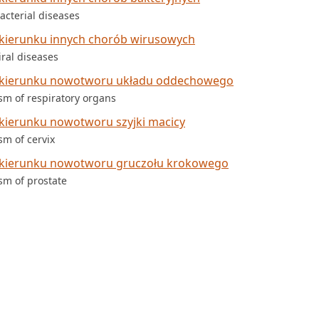
acterial diseases
kierunku innych chorób wirusowych
iral diseases
 kierunku nowotworu układu oddechowego
sm of respiratory organs
kierunku nowotworu szyjki macicy
sm of cervix
 kierunku nowotworu gruczołu krokowego
sm of prostate