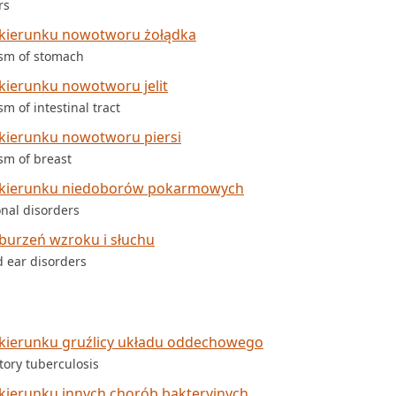
rs
 kierunku nowotworu żołądka
asm of stomach
kierunku nowotworu jelit
m of intestinal tract
kierunku nowotworu piersi
sm of breast
 kierunku niedoborów pokarmowych
onal disorders
burzeń wzroku i słuchu
d ear disorders
kierunku gruźlicy układu oddechowego
tory tuberculosis
kierunku innych chorób bakteryjnych