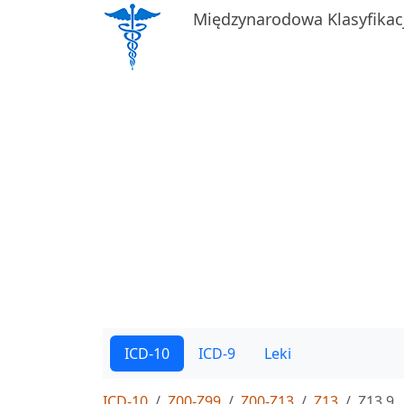
Międzynarodowa Klasyfikac
ICD-10
ICD-9
Leki
ICD-10
Z00-Z99
Z00-Z13
Z13
Z13.9