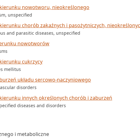
 kierunku nowotworu, nieokreślonego
sm, unspecified
ierunku chorób zakaźnych i pasożytniczych, nieokreślony
ous and parasitic diseases, unspecified
kierunku nowotworów
asms
kierunku cukrzycy
s mellitus
aburzeń układu sercowo-naczyniowego
vascular disorders
kierunku innych określonych chorób i zaburzeń
pecified diseases and disorders
znego i metaboliczne