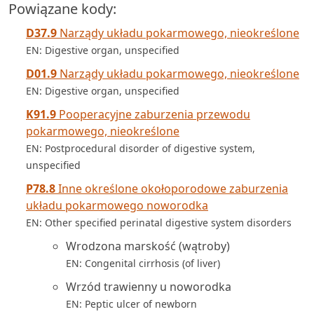
Powiązane kody:
D37.9
Narządy układu pokarmowego, nieokreślone
EN: Digestive organ, unspecified
D01.9
Narządy układu pokarmowego, nieokreślone
EN: Digestive organ, unspecified
K91.9
Pooperacyjne zaburzenia przewodu
pokarmowego, nieokreślone
EN: Postprocedural disorder of digestive system,
unspecified
P78.8
Inne określone okołoporodowe zaburzenia
układu pokarmowego noworodka
EN: Other specified perinatal digestive system disorders
Wrodzona marskość (wątroby)
EN: Congenital cirrhosis (of liver)
Wrzód trawienny u noworodka
EN: Peptic ulcer of newborn