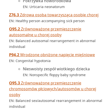
Pokrzywka noworodkowa
EN: Urticaria neonatorum
Z76.3
Zdrowa osoba towarzysząca osobie chorej
EN: Healthy person accompanying sick person
Q95.2
Zrównoważone przemieszczenie
autosomalne u chorej osoby
EN: Balanced autosomal rearrangement in abnormal
individual
P94.2
Wrodzone obniżone napięcie mięśniowe
EN: Congenital hypotonia
Nieswoisty zespół wiotkiego dziecka
EN: Nonspecific floppy baby syndrome
Q95.3
Zrównoważone przemieszczenie
chromosomów płciowych/autosomów u chorej
osoby
EN: Balanced sex/autosomal rearrangement in abnormal
individual