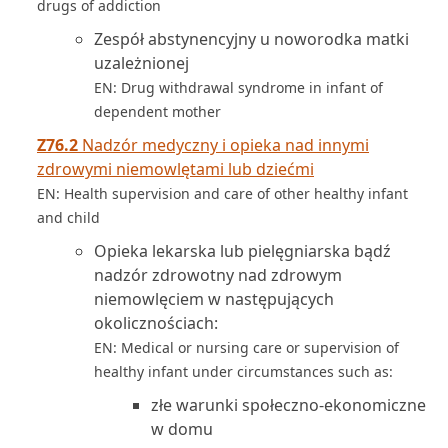
drugs of addiction
Zespół abstynencyjny u noworodka matki
uzależnionej
EN: Drug withdrawal syndrome in infant of
dependent mother
Z76.2
Nadzór medyczny i opieka nad innymi
zdrowymi niemowlętami lub dziećmi
EN: Health supervision and care of other healthy infant
and child
Opieka lekarska lub pielęgniarska bądź
nadzór zdrowotny nad zdrowym
niemowlęciem w następujących
okolicznościach:
EN: Medical or nursing care or supervision of
healthy infant under circumstances such as:
złe warunki społeczno-ekonomiczne
w domu