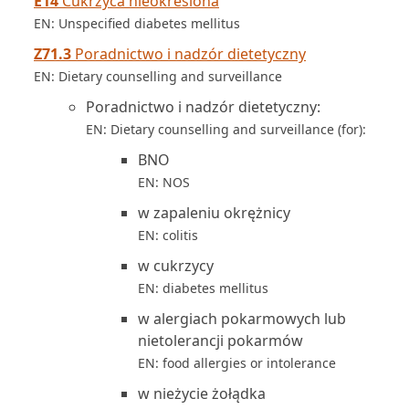
E14
Cukrzyca nieokreślona
EN: Unspecified diabetes mellitus
Z71.3
Poradnictwo i nadzór dietetyczny
EN: Dietary counselling and surveillance
Poradnictwo i nadzór dietetyczny:
EN: Dietary counselling and surveillance (for):
BNO
EN: NOS
w zapaleniu okrężnicy
EN: colitis
w cukrzycy
EN: diabetes mellitus
w alergiach pokarmowych lub
nietolerancji pokarmów
EN: food allergies or intolerance
w nieżycie żołądka