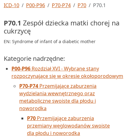
ICD-10
P00-P96
P70-P74
P70
P70.1
P70.1
Zespół dziecka matki chorej na
cukrzycę
EN: Syndrome of infant of a diabetic mother
Kategorie nadrzędne:
P00-P96
Rozdział XVI - Wybrane stany
rozpoczynające się w okresie okołoporodowym
P70-P74
Przemijające zaburzenia
wydzielania wewnętrznego oraz
metaboliczne swoiste dla płodu i
noworodka
P70
Przemijające zaburzenia
przemiany węglowodanów swoiste
dla płodu i noworodka