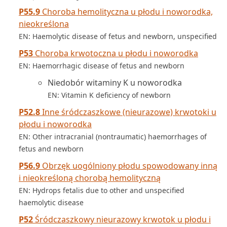
P55.9
Choroba hemolityczna u płodu i noworodka,
nieokreślona
EN: Haemolytic disease of fetus and newborn, unspecified
P53
Choroba krwotoczna u płodu i noworodka
EN: Haemorrhagic disease of fetus and newborn
Niedobór witaminy K u noworodka
EN: Vitamin K deficiency of newborn
P52.8
Inne śródczaszkowe (nieurazowe) krwotoki u
płodu i noworodka
EN: Other intracranial (nontraumatic) haemorrhages of
fetus and newborn
P56.9
Obrzęk uogólniony płodu spowodowany inną
i nieokreśloną chorobą hemolityczną
EN: Hydrops fetalis due to other and unspecified
haemolytic disease
P52
Śródczaszkowy nieurazowy krwotok u płodu i