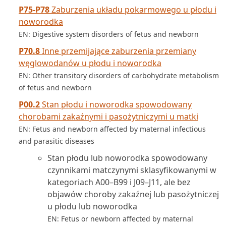
P75-P78
Zaburzenia układu pokarmowego u płodu i
noworodka
EN: Digestive system disorders of fetus and newborn
P70.8
Inne przemijające zaburzenia przemiany
węglowodanów u płodu i noworodka
EN: Other transitory disorders of carbohydrate metabolism
of fetus and newborn
P00.2
Stan płodu i noworodka spowodowany
chorobami zakaźnymi i pasożytniczymi u matki
EN: Fetus and newborn affected by maternal infectious
and parasitic diseases
Stan płodu lub noworodka spowodowany
czynnikami matczynymi sklasyfikowanymi w
kategoriach A00–B99 i J09–J11, ale bez
objawów choroby zakaźnej lub pasożytniczej
u płodu lub noworodka
EN: Fetus or newborn affected by maternal