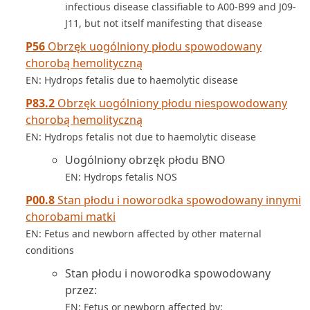
infectious disease classifiable to A00-B99 and J09-
J11, but not itself manifesting that disease
P56
Obrzęk uogólniony płodu spowodowany
chorobą hemolityczną
EN: Hydrops fetalis due to haemolytic disease
P83.2
Obrzęk uogólniony płodu niespowodowany
chorobą hemolityczną
EN: Hydrops fetalis not due to haemolytic disease
Uogólniony obrzęk płodu BNO
EN: Hydrops fetalis NOS
P00.8
Stan płodu i noworodka spowodowany innymi
chorobami matki
EN: Fetus and newborn affected by other maternal
conditions
Stan płodu i noworodka spowodowany
przez:
EN: Fetus or newborn affected by: