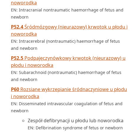
noworodka
EN: Intracranial nontraumatic haemorrhage of fetus and
newborn
P52.4
Śródmózgowy (nieurazowy) krwotok u płodu i
noworodka
EN: Intracerebral (nontraumatic) haemorrhage of fetus
and newborn
P52.5
Podpajęczynówkowy krwotok (nieurazowy) u
płodu i noworodka
EN: Subarachnoid (nontraumatic) haemorrhage of fetus
and newborn
P60
Rozsiane wykrzepianie śródnaczyniowe u płodu
i noworodka
EN: Disseminated intravascular coagulation of fetus and
newborn
Zespół defibrynacji u płodu lub noworodka
EN: Defibrination syndrome of fetus or newborn