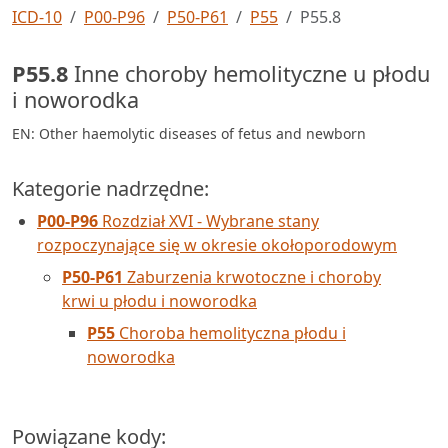
ICD-10
P00-P96
P50-P61
P55
P55.8
P55.8
Inne choroby hemolityczne u płodu
i noworodka
EN: Other haemolytic diseases of fetus and newborn
Kategorie nadrzędne:
P00-P96
Rozdział XVI - Wybrane stany
rozpoczynające się w okresie okołoporodowym
P50-P61
Zaburzenia krwotoczne i choroby
krwi u płodu i noworodka
P55
Choroba hemolityczna płodu i
noworodka
Powiązane kody: