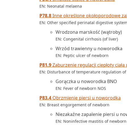
EN: Neonatal melaena
P78.8
Inne określone okołoporodowe z
EN: Other specified perinatal digestive syste
Wrodzona marskość (wątroby)
EN: Congenital cirrhosis (of liver)
Wrzód trawienny u noworodka
EN: Peptic ulcer of newborn
P81.9
Zaburzenie regulacji ciepłoty ciał
EN: Disturbance of temperature regulation of
Gorączka u noworodka BNO
EN: Fever of newborn NOS
P83.4
Obrzmienie piersi u noworodka
EN: Breast engorgement of newborn
Niezakaźne zapalenie piersi u n
EN: Noninfective mastitis of newborn