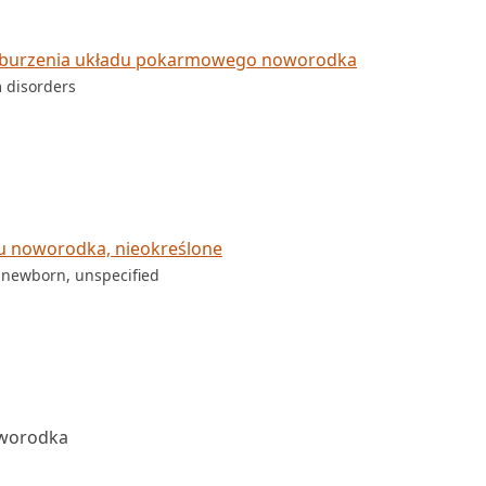
aburzenia układu pokarmowego noworodka
m disorders
a u noworodka, nieokreślone
 newborn, unspecified
oworodka