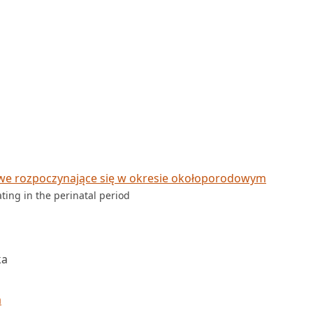
we rozpoczynające się w okresie okołoporodowym
ting in the perinatal period
ka
a