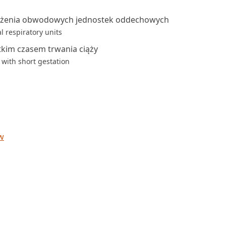
rężenia obwodowych jednostek oddechowych
l respiratory units
tkim czasem trwania ciąży
with short gestation
w