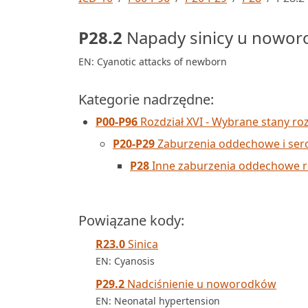
P28.2
Napady sinicy u nowor
EN: Cyanotic attacks of newborn
Kategorie nadrzędne:
P00-P96
Rozdział XVI - Wybrane stany r
P20-P29
Zaburzenia oddechowe i ser
P28
Inne zaburzenia oddechowe r
Powiązane kody:
R23.0
Sinica
EN: Cyanosis
P29.2
Nadciśnienie u noworodków
EN: Neonatal hypertension