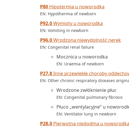
P80
Hipotermia u noworodka
EN: Hypothermia of newborn
P92.0
Wymioty u noworodka
EN: Vomiting in newborn
P96.0
Wrodzona niewydolność nerek
EN: Congenital renal failure
Mocznica u noworodka
EN: Uraemia of newborn
P27.8
Inne przewlekłe choroby oddecho
EN: Other chronic respiratory diseases origina
Wrodzone zwłóknienie płuc
EN: Congenital pulmonary fibrosis
Płuco „wentylacyjne” u noworod
EN: Ventilator lung in newborn
P28.0
Pierwotna niedodma u noworodk