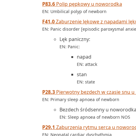
P83.6
Polip pępkowy u noworodka
EN: Umbilical polyp of newborn
F41.0
Zaburzenie lękowe z napadami lęku
EN: Panic disorder [episodic paroxysmal anxie
Lęk paniczny:
EN: Panic:
napad
EN: attack
stan
EN: state
P28.3
Pierwotny bezdech w czasie snu 
EN: Primary sleep apnoea of newborn
Bezdech śródsenny u noworodk
EN: Sleep apnoea of newborn NOS
P29.1
Zaburzenia rytmu serca u nowor
EN: Neonatal cardiac dysrhythmia