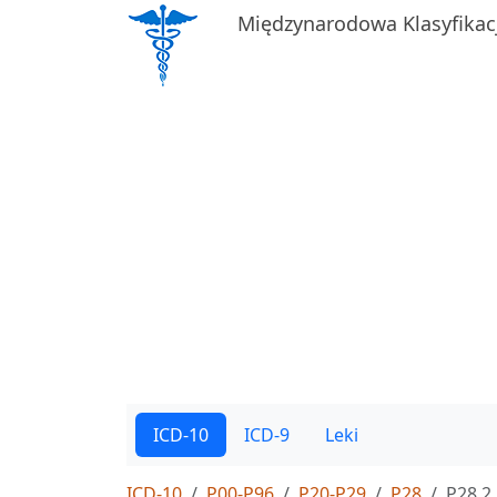
Międzynarodowa Klasyfikac
ICD-10
ICD-9
Leki
ICD-10
P00-P96
P20-P29
P28
P28.2