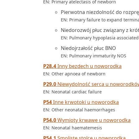
EN: Primary atelectasis of newborn
Pierwotna niezdolność do rozp
EN: Primary failure to expand termina
Niedorozwój płuc związany z kró
EN: Pulmonary hypoplasia associated 
Niedojrzałość płuc BNO
EN: Pulmonary immaturity NOS
P28.4
Inny bezdech u noworodka
EN: Other apnoea of newborn
P29.0
Niewydolność serca u noworodkó
EN: Neonatal cardiac failure
P54
Inne krwotoki u noworodka
EN: Other neonatal haemorrhages
P54.0
Wymioty krwawe u noworodka
EN: Neonatal haematemesis
P54.1
Smoliste stolce u noworodka