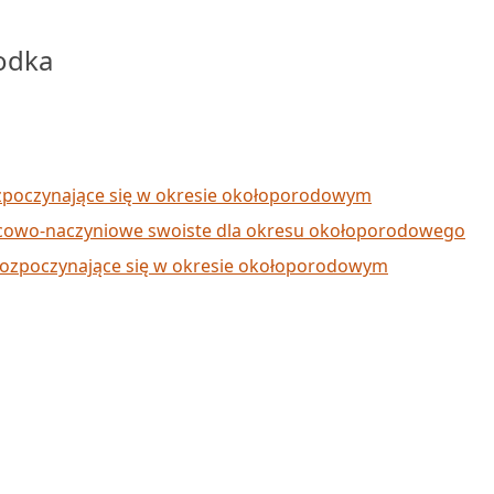
odka
ozpoczynające się w okresie okołoporodowym
cowo-naczyniowe swoiste dla okresu okołoporodowego
ozpoczynające się w okresie okołoporodowym