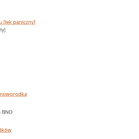
 [lęk paniczny]
ty]
u noworodka
a BNO
odków