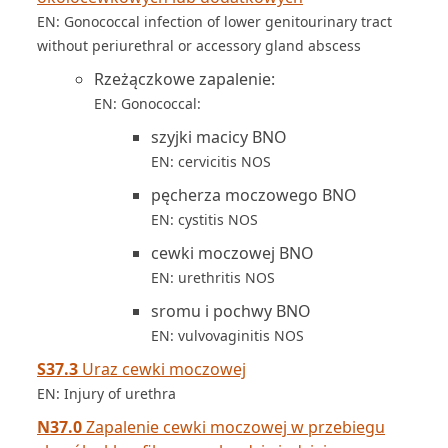
EN: Gonococcal infection of lower genitourinary tract
without periurethral or accessory gland abscess
Rzeżączkowe zapalenie:
EN: Gonococcal:
szyjki macicy BNO
EN: cervicitis NOS
pęcherza moczowego BNO
EN: cystitis NOS
cewki moczowej BNO
EN: urethritis NOS
sromu i pochwy BNO
EN: vulvovaginitis NOS
S37.3
Uraz cewki moczowej
EN: Injury of urethra
N37.0
Zapalenie cewki moczowej w przebiegu