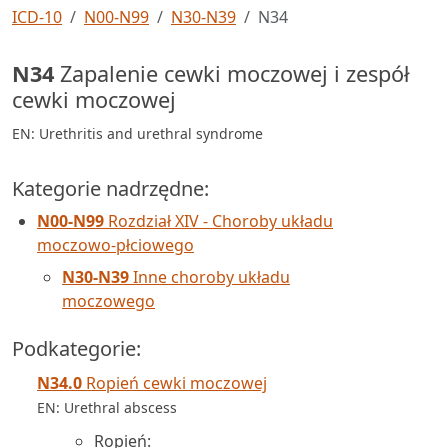
ICD-10
N00-N99
N30-N39
N34
N34
Zapalenie cewki moczowej i zespół
cewki moczowej
EN: Urethritis and urethral syndrome
Kategorie nadrzędne:
N00-N99
Rozdział XIV - Choroby układu
moczowo-płciowego
N30-N39
Inne choroby układu
moczowego
Podkategorie:
N34.0
Ropień cewki moczowej
EN: Urethral abscess
Ropień: