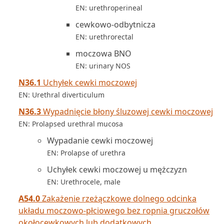
EN: urethroperineal
cewkowo-odbytnicza
EN: urethrorectal
moczowa BNO
EN: urinary NOS
N36.1
Uchyłek cewki moczowej
EN: Urethral diverticulum
N36.3
Wypadnięcie błony śluzowej cewki moczowej
EN: Prolapsed urethral mucosa
Wypadanie cewki moczowej
EN: Prolapse of urethra
Uchyłek cewki moczowej u mężczyzn
EN: Urethrocele, male
A54.0
Zakażenie rzeżączkowe dolnego odcinka
układu moczowo-płciowego bez ropnia gruczołów
okołocewkowych lub dodatkowych