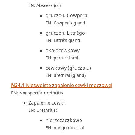
EN: Abscess (of):
gruczołu Cowpera
EN: Cowper's gland
gruczołu Littrégo
EN: Littré's gland
okołocewkowy
EN: periurethral
cewkowy (gruczołu)
EN: urethral (gland)
N34.1
Nieswoiste zapalenie cewki moczowej
EN: Nonspecific urethritis
Zapalenie cewki:
EN: Urethritis:
nierzeżączkowe
EN: nongonococcal