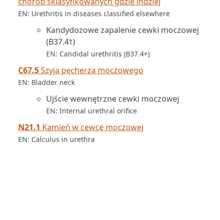
chorób sklasyfikowanych gdzie indziej
EN: Urethritis in diseases classified elsewhere
Kandydozowe zapalenie cewki moczowej
(B37.4†)
EN: Candidal urethritis (B37.4+)
C67.5
Szyja pęcherza moczowego
EN: Bladder neck
Ujście wewnętrzne cewki moczowej
EN: Internal urethral orifice
N21.1
Kamień w cewce moczowej
EN: Calculus in urethra