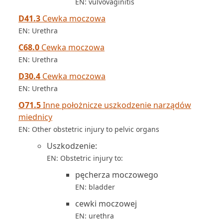
EN: vulvovaginitis
D41.3
Cewka moczowa
EN: Urethra
C68.0
Cewka moczowa
EN: Urethra
D30.4
Cewka moczowa
EN: Urethra
O71.5
Inne położnicze uszkodzenie narządów
miednicy
EN: Other obstetric injury to pelvic organs
Uszkodzenie:
EN: Obstetric injury to:
pęcherza moczowego
EN: bladder
cewki moczowej
EN: urethra