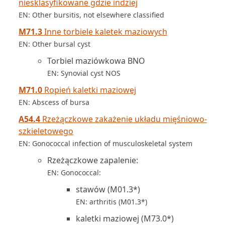
niesklasyfikowane gdzie indziej
EN: Other bursitis, not elsewhere classified
M71.3
Inne torbiele kaletek maziowych
EN: Other bursal cyst
Torbiel maziówkowa BNO
EN: Synovial cyst NOS
M71.0
Ropień kaletki maziowej
EN: Abscess of bursa
A54.4
Rzeżączkowe zakażenie układu mięśniowo-
szkieletowego
EN: Gonococcal infection of musculoskeletal system
Rzeżączkowe zapalenie:
EN: Gonococcal:
stawów (M01.3*)
EN: arthritis (M01.3*)
kaletki maziowej (M73.0*)