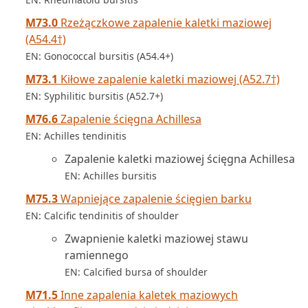
M73.0
Rzeżączkowe zapalenie kaletki maziowej
(A54.4†)
EN: Gonococcal bursitis (A54.4+)
M73.1
Kiłowe zapalenie kaletki maziowej (A52.7†)
EN: Syphilitic bursitis (A52.7+)
M76.6
Zapalenie ścięgna Achillesa
EN: Achilles tendinitis
Zapalenie kaletki maziowej ścięgna Achillesa
EN: Achilles bursitis
M75.3
Wapniejące zapalenie ścięgien barku
EN: Calcific tendinitis of shoulder
Zwapnienie kaletki maziowej stawu
ramiennego
EN: Calcified bursa of shoulder
M71.5
Inne zapalenia kaletek maziowych