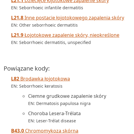
L21.1
Dziecięce łojotokowe zapalenie skóry
EN: Seborrhoeic infantile dermatitis
L21.8
Inne postacie łojotokowego zapalenia skóry
EN: Other seborrhoeic dermatitis
L21.9
Łojotokowe zapalenie skóry, nieokreślone
EN: Seborrhoeic dermatitis, unspecified
Powiązane kody:
L82
Brodawka łojotokowa
EN: Seborrhoeic keratosis
Ciemne grudkowe zapalenie skóry
EN: Dermatosis papulosa nigra
Choroba Lesera-Trélata
EN: Leser-Trélat disease
B43.0
Chromomykoza skórna