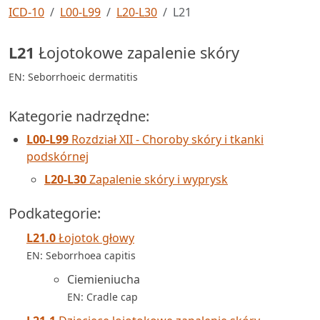
ICD-10
L00-L99
L20-L30
L21
L21
Łojotokowe zapalenie skóry
EN: Seborrhoeic dermatitis
Kategorie nadrzędne:
L00-L99
Rozdział XII - Choroby skóry i tkanki
podskórnej
L20-L30
Zapalenie skóry i wyprysk
Podkategorie:
L21.0
Łojotok głowy
EN: Seborrhoea capitis
Ciemieniucha
EN: Cradle cap