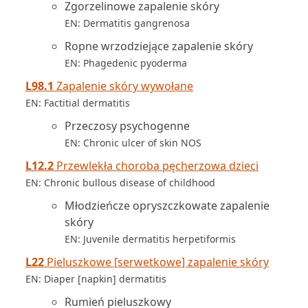
Zgorzelinowe zapalenie skóry
EN: Dermatitis gangrenosa
Ropne wrzodziejące zapalenie skóry
EN: Phagedenic pyoderma
L98.1
Zapalenie skóry wywołane
EN: Factitial dermatitis
Przeczosy psychogenne
EN: Chronic ulcer of skin NOS
L12.2
Przewlekła choroba pęcherzowa dzieci
EN: Chronic bullous disease of childhood
Młodzieńcze opryszczkowate zapalenie
skóry
EN: Juvenile dermatitis herpetiformis
L22
Pieluszkowe [serwetkowe] zapalenie skóry
EN: Diaper [napkin] dermatitis
Rumień pieluszkowy