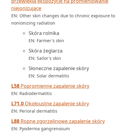
przewlekłą ekspozycję na promieniowanie
niejonizujące
EN: Other skin changes due to chronic exposure to
nonionizing radiation
Skóra rolnika
EN: Farmer's skin
Skóra żeglarza
EN: Sailor's skin
Słoneczne zapalenie skóry
EN: Solar dermatitis
L58
Popromienne zapalenie skóry
EN: Radiodermatitis
L71.0
Okołoustne zapalenie skóry
EN: Perioral dermatitis
L88
Ropne zgorzelinowe zapalenie skóry
EN: Pyoderma gangrenosum