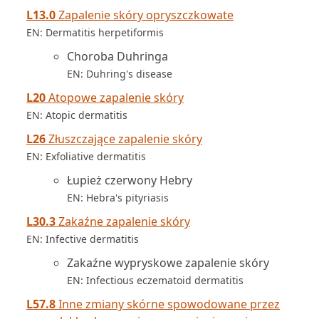
L13.0
Zapalenie skóry opryszczkowate
EN: Dermatitis herpetiformis
Choroba Duhringa
EN: Duhring's disease
L20
Atopowe zapalenie skóry
EN: Atopic dermatitis
L26
Złuszczające zapalenie skóry
EN: Exfoliative dermatitis
Łupież czerwony Hebry
EN: Hebra's pityriasis
L30.3
Zakaźne zapalenie skóry
EN: Infective dermatitis
Zakaźne wypryskowe zapalenie skóry
EN: Infectious eczematoid dermatitis
L57.8
Inne zmiany skórne spowodowane przez