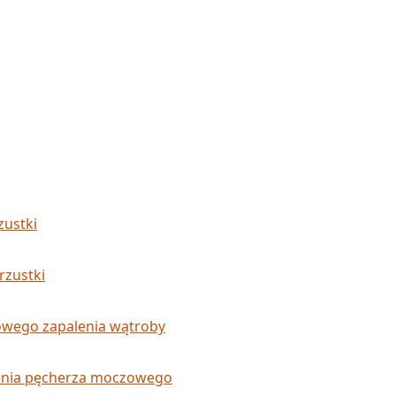
zustki
rzustki
owego zapalenia wątroby
lenia pęcherza moczowego