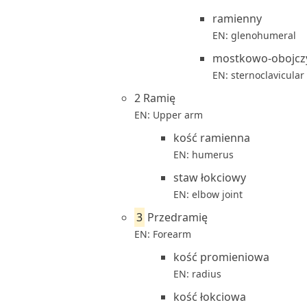
ramienny
EN: glenohumeral
mostkowo-obojcz
EN: sternoclavicular
2 Ramię
EN: Upper arm
kość ramienna
EN: humerus
staw łokciowy
EN: elbow joint
3
Przedramię
EN: Forearm
kość promieniowa
EN: radius
kość łokciowa