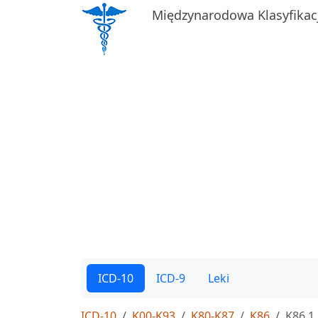
Międzynarodowa Klasyfikac
ICD-10
ICD-9
Leki
ICD-10
K00-K93
K80-K87
K86
K86.1