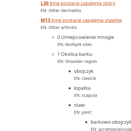
L30
Inne postacie zapalenia skóry
EN: Other dermatitis
M13
Inne postacie zapalenia stawów
EN: Other arthritis
0 Umiejscowienie mnogie
EN: Multiple sites
1 Okolica barku
EN: Shoulder region
obojczyk
EN: clavicle
łopatka
EN: scapula
staw:
EN: joint:
barkowo-obojczy
EN: acromioclavicul