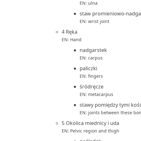
EN: ulna
staw promieniowo-nadga
EN: wrist joint
4 Ręka
EN: Hand
nadgarstek
EN: carpus
paliczki
EN: fingers
śródręcze
EN: metacarpus
stawy pomiędzy tymi koś
EN: joints between these bo
5 Okolica miednicy i uda
EN: Pelvic region and thigh