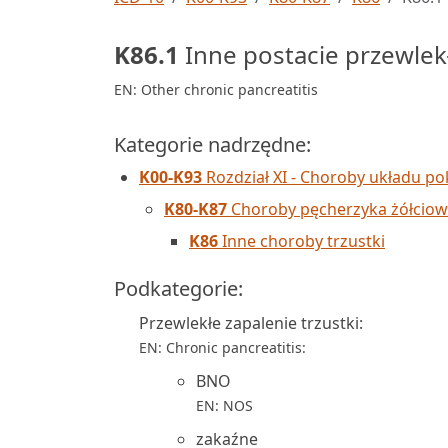
K86.1
Inne postacie przewlekł
EN: Other chronic pancreatitis
Kategorie nadrzędne:
K00-K93
Rozdział XI - Choroby układu 
K80-K87
Choroby pęcherzyka żółciowe
K86
Inne choroby trzustki
Podkategorie:
Przewlekłe zapalenie trzustki:
EN: Chronic pancreatitis:
BNO
EN: NOS
zakaźne