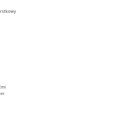
rstkowy
ćmi
nes