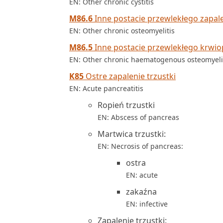
EN: Other chronic cystitis
M86.6
Inne postacie przewlekłego zapalen
EN: Other chronic osteomyelitis
M86.5
Inne postacie przewlekłego krwio
EN: Other chronic haematogenous osteomyeli
K85
Ostre zapalenie trzustki
EN: Acute pancreatitis
Ropień trzustki
EN: Abscess of pancreas
Martwica trzustki:
EN: Necrosis of pancreas:
ostra
EN: acute
zakaźna
EN: infective
Zapalenie trzustki: