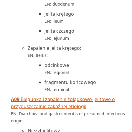
EN: duodenum
jelita krętego
EN: ileum
jelita czczego
EN: jejunum
Zapalenie jelita krętego:
EN: Ileitis:
odcinkowe
EN: regional
fragmentu końcowego
EN: terminal
A09
Biegunka i zapalenie żołądkowo-jelitowe o
przypuszczalnie zakaźnej etiologii
EN: Diarrhoea and gastroenteritis of presumed infectious
origin
Nieżyt jelitowy