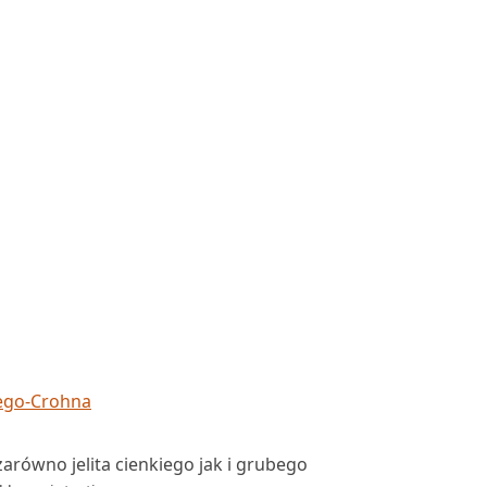
iego-Crohna
równo jelita cienkiego jak i grubego