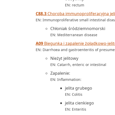
EN: rectum
C88.3
Choroba immunoproliferacyjna jeli
EN: Immunoproliferative small intestinal dise
Chłoniak śródziemnomorski
EN: Mediterranean disease
A09
Biegunka i zapalenie żołądkowo-jelit
EN: Diarrhoea and gastroenteritis of presumed
Nieżyt jelitowy
EN: Catarrh, enteric or intestinal
Zapalenie:
EN: Inflammation:
jelita grubego
EN: Colitis
jelita cienkiego
EN: Enteritis