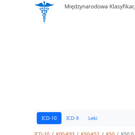
Międzynarodowa Klasyfikac
ICD-10
ICD-9
Leki
ICD-10
K00-K93
K50-K52
K50
K50.0