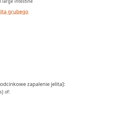
 large intestine
ita grubego
dcinkowe zapalenie jelita]:
] of: