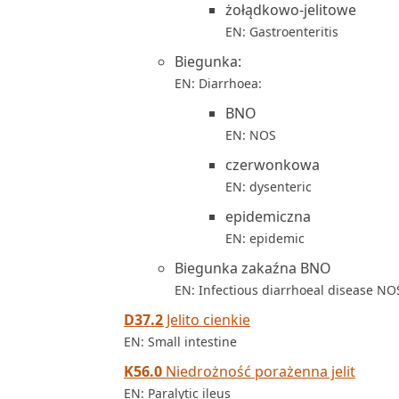
żołądkowo-jelitowe
EN: Gastroenteritis
Biegunka:
EN: Diarrhoea:
BNO
EN: NOS
czerwonkowa
EN: dysenteric
epidemiczna
EN: epidemic
Biegunka zakaźna BNO
EN: Infectious diarrhoeal disease NO
D37.2
Jelito cienkie
EN: Small intestine
K56.0
Niedrożność porażenna jelit
EN: Paralytic ileus