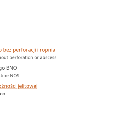
 bez perforacji i ropnia
thout perforation or abscess
ego BNO
estine NOS
żności jelitowej
ion