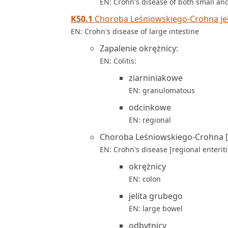
EN: Crohn's disease of both small and
K50.1
Choroba Leśniowskiego-Crohna jel
EN: Crohn's disease of large intestine
Zapalenie okrężnicy:
EN: Colitis:
ziarniniakowe
EN: granulomatous
odcinkowe
EN: regional
Choroba Leśniowskiego-Crohna [o
EN: Crohn's disease [regional enteritis
okrężnicy
EN: colon
jelita grubego
EN: large bowel
odbytnicy