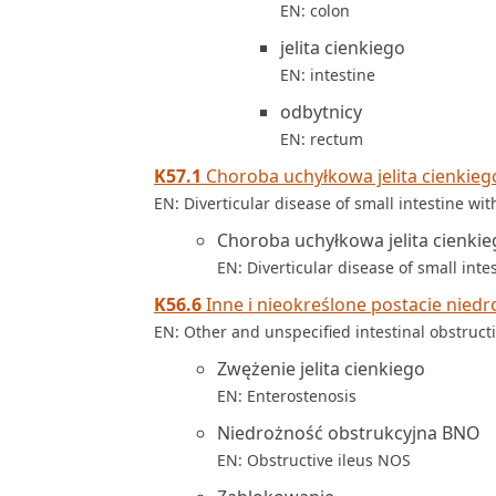
EN: colon
jelita cienkiego
EN: intestine
odbytnicy
EN: rectum
K57.1
Choroba uchyłkowa jelita cienkiego
EN: Diverticular disease of small intestine wi
Choroba uchyłkowa jelita cienki
EN: Diverticular disease of small int
K56.6
Inne i nieokreślone postacie niedro
EN: Other and unspecified intestinal obstruct
Zwężenie jelita cienkiego
EN: Enterostenosis
Niedrożność obstrukcyjna BNO
EN: Obstructive ileus NOS