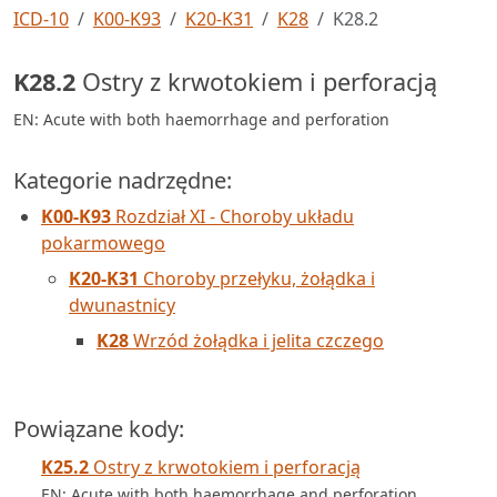
ICD-10
K00-K93
K20-K31
K28
K28.2
K28.2
Ostry z krwotokiem i perforacją
EN: Acute with both haemorrhage and perforation
Kategorie nadrzędne:
K00-K93
Rozdział XI - Choroby układu
pokarmowego
K20-K31
Choroby przełyku, żołądka i
dwunastnicy
K28
Wrzód żołądka i jelita czczego
Powiązane kody:
K25.2
Ostry z krwotokiem i perforacją
EN: Acute with both haemorrhage and perforation