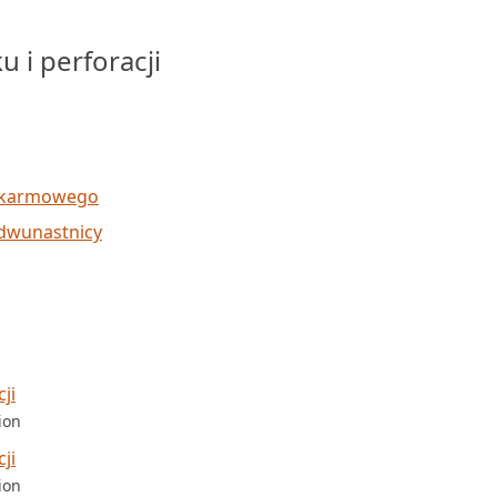
 i perforacji
pokarmowego
 dwunastnicy
ji
ion
ji
ion