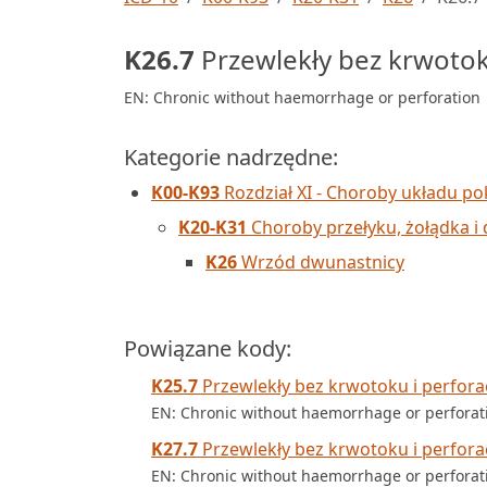
K26.7
Przewlekły bez krwotoku
EN: Chronic without haemorrhage or perforation
Kategorie nadrzędne:
K00-K93
Rozdział XI - Choroby układu 
K20-K31
Choroby przełyku, żołądka i
K26
Wrzód dwunastnicy
Powiązane kody:
K25.7
Przewlekły bez krwotoku i perforac
EN: Chronic without haemorrhage or perforat
K27.7
Przewlekły bez krwotoku i perforac
EN: Chronic without haemorrhage or perforat