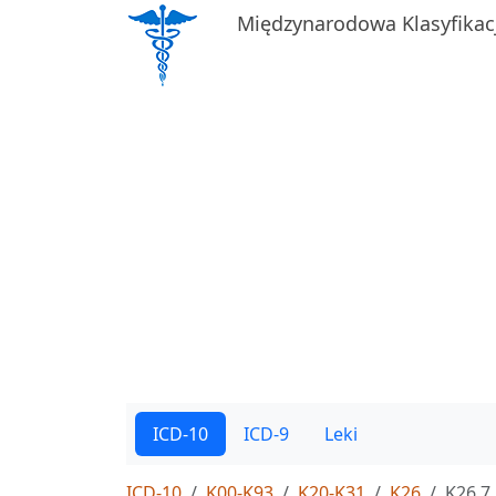
Międzynarodowa Klasyfikac
ICD-10
ICD-9
Leki
ICD-10
K00-K93
K20-K31
K26
K26.7