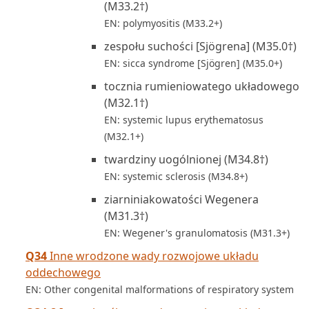
(M33.2†)
EN: polymyositis (M33.2+)
zespołu suchości [Sjögrena] (M35.0†)
EN: sicca syndrome [Sjögren] (M35.0+)
tocznia rumieniowatego układowego
(M32.1†)
EN: systemic lupus erythematosus
(M32.1+)
twardziny uogólnionej (M34.8†)
EN: systemic sclerosis (M34.8+)
ziarniniakowatości Wegenera
(M31.3†)
EN: Wegener's granulomatosis (M31.3+)
Q34
Inne wrodzone wady rozwojowe układu
oddechowego
EN: Other congenital malformations of respiratory system