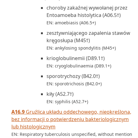
choroby zakaźnej wywołanej przez
Entoamoeba histolytica (A06.5†)
EN: amoebiasis (A06.5+)
zesztywniającego zapalenia stawów
kręgosłupa (M45†)
EN: ankylosing spondylitis (M45+)
krioglobulinemii (D89.1†)
EN: cryoglobulinaemia (D89.1+)
sporotrychozy (B42.0†)
EN: sporotrichosis (B42.0+)
kiły (A52.7†)
EN: syphilis (A52.7+)
A16.9
Gruźlica układu oddechowego, nieokreślona,
bez informacji o potwierdzeniu bakteriologicznym
lub histologicznym
EN: Respiratory tuberculosis unspecified, without mention