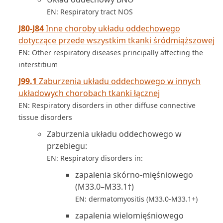
EN: Respiratory tract NOS
J80-J84
Inne choroby układu oddechowego
dotyczące przede wszystkim tkanki śródmiąższowej
EN: Other respiratory diseases principally affecting the
interstitium
J99.1
Zaburzenia układu oddechowego w innych
układowych chorobach tkanki łącznej
EN: Respiratory disorders in other diffuse connective
tissue disorders
Zaburzenia układu oddechowego w
przebiegu:
EN: Respiratory disorders in:
zapalenia skórno-mięśniowego
(M33.0–M33.1†)
EN: dermatomyositis (M33.0-M33.1+)
zapalenia wielomięśniowego