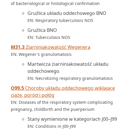
of bacteriological or histological confirmation
Gruźlica układu oddechowego BNO
EN: Respiratory tuberculosis NOS
Gruźlica BNO
EN: Tuberculosis NOS
M31.3
Ziarniniakowatość Wegenera
EN: Wegener's granulomatosis
Martwicza ziarniniakowatość układu
oddechowego
EN: Necrotizing respiratory granulomatosis
O99.5
Choroby układu oddechowego wikłające
ciążę, poród i połóg
EN: Diseases of the respiratory system complicating
pregnancy, childbirth and the puerperium
Stany wymienione w kategoriach J00–J99
EN: Conditions in J00-J99