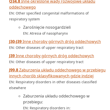
Q34.8
Inne określone wady rozwojowe układu
oddechowego
EN: Other specified congenital malformations of
respiratory system
Zarośnięcie nosogardzieli
EN: Atresia of nasopharynx
J30-J39
Inne choroby górnych dróg oddechowych
EN: Other diseases of upper respiratory tract
J39
Inne choroby górnych dróg oddechowych
EN: Other diseases of upper respiratory tract
J99.8
Zaburzenia układu oddechowego w przebiegu
innych chorób sklasyfikowanych gdzie indziej
EN: Respiratory disorders in other diseases classified
elsewhere
Zaburzenia układu oddechowego w
przebiegu:
EN: Respiratory disorders in: