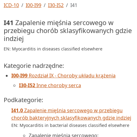
ICD-10
I00-I99
I30-I52
I41
I41
Zapalenie mięśnia sercowego w
przebiegu chorób sklasyfikowanych gdzie
indziej
EN: Myocarditis in diseases classified elsewhere
Kategorie nadrzędne:
I00-I99
Rozdział IX - Choroby układu krążenia
I30-I52
Inne choroby serca
Podkategorie:
I41.0
Zapalenie mięśnia sercowego w przebiegu
chorób bakteryjnych sklasyfikowanych gdzie indziej
EN: Myocarditis in bacterial diseases classified elsewhere
Zapalenie mięśnia sercowego: