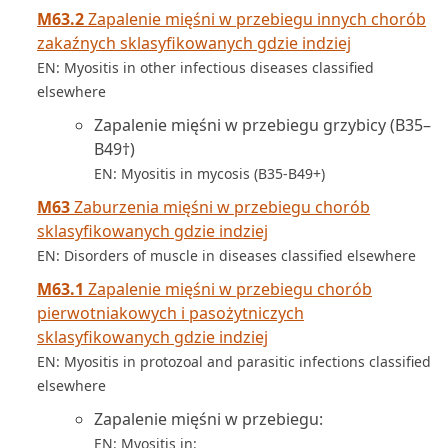
M63.2
Zapalenie mięśni w przebiegu innych chorób
zakaźnych sklasyfikowanych gdzie indziej
EN: Myositis in other infectious diseases classified
elsewhere
Zapalenie mięśni w przebiegu grzybicy (B35–
B49†)
EN: Myositis in mycosis (B35-B49+)
M63
Zaburzenia mięśni w przebiegu chorób
sklasyfikowanych gdzie indziej
EN: Disorders of muscle in diseases classified elsewhere
M63.1
Zapalenie mięśni w przebiegu chorób
pierwotniakowych i pasożytniczych
sklasyfikowanych gdzie indziej
EN: Myositis in protozoal and parasitic infections classified
elsewhere
Zapalenie mięśni w przebiegu:
EN: Myositis in: