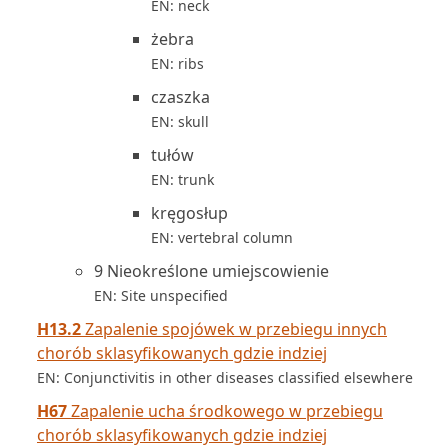
EN: neck
żebra
EN: ribs
czaszka
EN: skull
tułów
EN: trunk
kręgosłup
EN: vertebral column
9 Nieokreślone umiejscowienie
EN: Site unspecified
H13.2
Zapalenie spojówek w przebiegu innych
chorób sklasyfikowanych gdzie indziej
EN: Conjunctivitis in other diseases classified elsewhere
H67
Zapalenie ucha środkowego w przebiegu
chorób sklasyfikowanych gdzie indziej