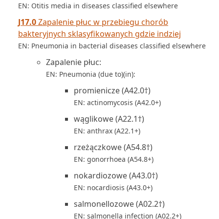
EN: Otitis media in diseases classified elsewhere
J17.0
Zapalenie płuc w przebiegu chorób
bakteryjnych sklasyfikowanych gdzie indziej
EN: Pneumonia in bacterial diseases classified elsewhere
Zapalenie płuc:
EN: Pneumonia (due to)(in):
promienicze (A42.0†)
EN: actinomycosis (A42.0+)
wąglikowe (A22.1†)
EN: anthrax (A22.1+)
rzeżączkowe (A54.8†)
EN: gonorrhoea (A54.8+)
nokardiozowe (A43.0†)
EN: nocardiosis (A43.0+)
salmonellozowe (A02.2†)
EN: salmonella infection (A02.2+)