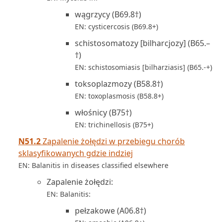
wągrzycy (B69.8†)
EN: cysticercosis (B69.8+)
schistosomatozy [bilharcjozy] (B65.–
†)
EN: schistosomiasis [bilharziasis] (B65.-+)
toksoplazmozy (B58.8†)
EN: toxoplasmosis (B58.8+)
włośnicy (B75†)
EN: trichinellosis (B75+)
N51.2
Zapalenie żołędzi w przebiegu chorób
sklasyfikowanych gdzie indziej
EN: Balanitis in diseases classified elsewhere
Zapalenie żołędzi:
EN: Balanitis:
pełzakowe (A06.8†)