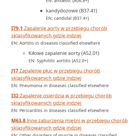
EN: amoebic (A06.8+)
kandydozowe (B37.4†)
EN: candidal (B37.4+)
I79.1
Zapalenie aorty w przebiegu chorób
sklasyfikowanych gdzie indziej
EN: Aortitis in diseases classified elsewhere
Kiłowe zapalenie aorty (A52.0†)
EN: Syphilitic aortitis (A52.0+)
J17
Zapalenie płuc w przebiegu chorób
sklasyfikowanych gdzie indziej
EN: Pneumonia in diseases classified elsewhere
I32
Zapalenie osierdzia w przebiegu chorób
sklasyfikowanych gdzie indziej
EN: Pericarditis in diseases classified elsewhere
M63.8
Inne zaburzenia mięśni w przebiegu chorób
sklasyfikowanych gdzie indziej
EN: Other disorders of muscle in diseases classified