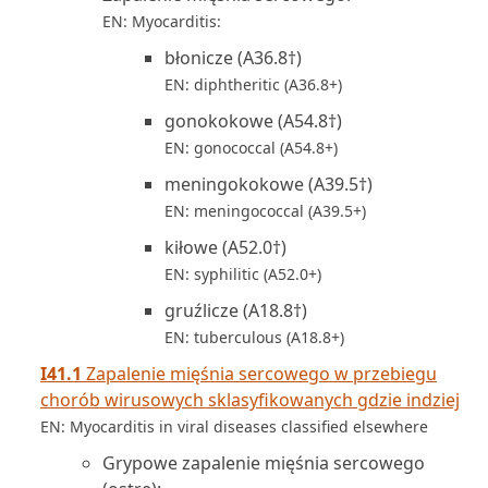
EN: Myocarditis:
błonicze (A36.8†)
EN: diphtheritic (A36.8+)
gonokokowe (A54.8†)
EN: gonococcal (A54.8+)
meningokokowe (A39.5†)
EN: meningococcal (A39.5+)
kiłowe (A52.0†)
EN: syphilitic (A52.0+)
gruźlicze (A18.8†)
EN: tuberculous (A18.8+)
I41.1
Zapalenie mięśnia sercowego w przebiegu
chorób wirusowych sklasyfikowanych gdzie indziej
EN: Myocarditis in viral diseases classified elsewhere
Grypowe zapalenie mięśnia sercowego