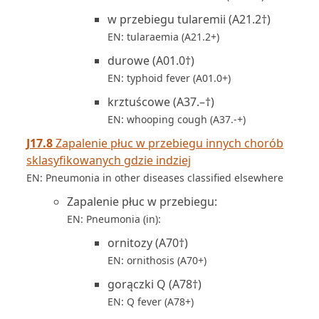
w przebiegu tularemii (A21.2†)
EN: tularaemia (A21.2+)
durowe (A01.0†)
EN: typhoid fever (A01.0+)
krztuścowe (A37.–†)
EN: whooping cough (A37.-+)
J17.8
Zapalenie płuc w przebiegu innych chorób
sklasyfikowanych gdzie indziej
EN: Pneumonia in other diseases classified elsewhere
Zapalenie płuc w przebiegu:
EN: Pneumonia (in):
ornitozy (A70†)
EN: ornithosis (A70+)
gorączki Q (A78†)
EN: Q fever (A78+)