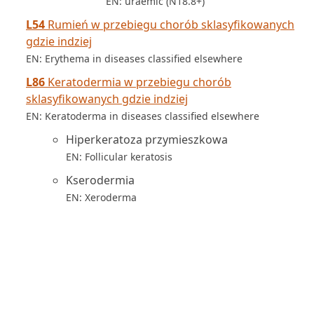
EN: uraemic (N18.8+)
L54
Rumień w przebiegu chorób sklasyfikowanych
gdzie indziej
EN: Erythema in diseases classified elsewhere
L86
Keratodermia w przebiegu chorób
sklasyfikowanych gdzie indziej
EN: Keratoderma in diseases classified elsewhere
Hiperkeratoza przymieszkowa
EN: Follicular keratosis
Kserodermia
EN: Xeroderma