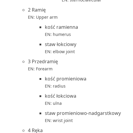
2 Ramię
EN: Upper arm
kość ramienna
EN: humerus
staw łokciowy
EN: elbow joint
3 Przedramię
EN: Forearm
kość promieniowa
EN: radius
kość łokciowa
EN: ulna
staw promieniowo-nadgarstkowy
EN: wrist joint
4 Ręka