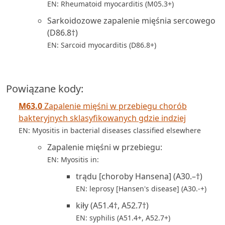
EN: Rheumatoid myocarditis (M05.3+)
Sarkoidozowe zapalenie mięśnia sercowego
(D86.8†)
EN: Sarcoid myocarditis (D86.8+)
Powiązane kody:
M63.0
Zapalenie mięśni w przebiegu chorób
bakteryjnych sklasyfikowanych gdzie indziej
EN: Myositis in bacterial diseases classified elsewhere
Zapalenie mięśni w przebiegu:
EN: Myositis in:
trądu [choroby Hansena] (A30.–†)
EN: leprosy [Hansen's disease] (A30.-+)
kiły (A51.4†, A52.7†)
EN: syphilis (A51.4+, A52.7+)