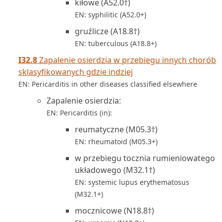
kiłowe (A52.0†)
EN: syphilitic (A52.0+)
gruźlicze (A18.8†)
EN: tuberculous (A18.8+)
I32.8
Zapalenie osierdzia w przebiegu innych chorób
sklasyfikowanych gdzie indziej
EN: Pericarditis in other diseases classified elsewhere
Zapalenie osierdzia:
EN: Pericarditis (in):
reumatyczne (M05.3†)
EN: rheumatoid (M05.3+)
w przebiegu tocznia rumieniowatego
układowego (M32.1†)
EN: systemic lupus erythematosus
(M32.1+)
mocznicowe (N18.8†)