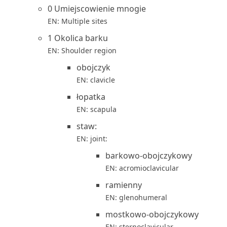
0 Umiejscowienie mnogie
EN: Multiple sites
1 Okolica barku
EN: Shoulder region
obojczyk
EN: clavicle
łopatka
EN: scapula
staw:
EN: joint:
barkowo-obojczykowy
EN: acromioclavicular
ramienny
EN: glenohumeral
mostkowo-obojczykowy
EN: sternoclavicular