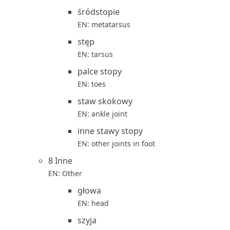
śródstopie
EN: metatarsus
stęp
EN: tarsus
palce stopy
EN: toes
staw skokowy
EN: ankle joint
inne stawy stopy
EN: other joints in foot
8 Inne
EN: Other
głowa
EN: head
szyja