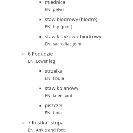
miednica
EN: pelvis
staw biodrowy (biodro)
EN: hip (joint)
staw krzyżowo-biodrowy
EN: sacroiliac joint
6 Podudzie
EN: Lower leg
strzałka
EN: fibula
staw kolanowy
EN: knee joint
piszczel
EN: tibia
7 Kostka i stopa
EN: Ankle and foot