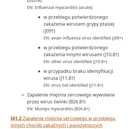
(ostre):
EN: Influenzal myocarditis (acute):
w przebiegu potwierdzonego
zakażenia wirusem grypy ptasiej
(J09†)
EN: avian influenza virus identified (J09+)
w przebiegu potwierdzonego
zakażenia innymi wirusami (J10.8†)
EN: other virus identified (J10.8+)
w przypadku braku identyfikacji
wirusa (J11.8†)
EN: virus not identified (J11.8+)
Zapalenie mięśnia sercowego wywołane
przez wirus świnki (B26.8†)
EN: Mumps myocarditis (B26.8+)
I41.2
Zapalenie mięśnia sercowego w przebiegu
innych chorób zakaźnych i pasożytniczych