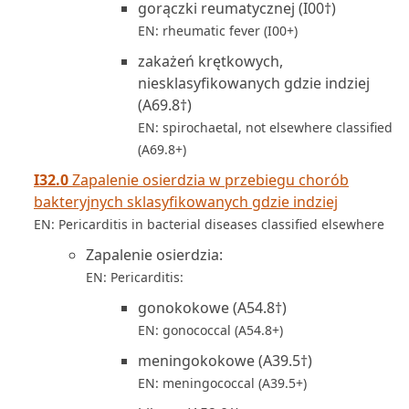
gorączki reumatycznej (I00†)
EN: rheumatic fever (I00+)
zakażeń krętkowych,
niesklasyfikowanych gdzie indziej
(A69.8†)
EN: spirochaetal, not elsewhere classified
(A69.8+)
I32.0
Zapalenie osierdzia w przebiegu chorób
bakteryjnych sklasyfikowanych gdzie indziej
EN: Pericarditis in bacterial diseases classified elsewhere
Zapalenie osierdzia:
EN: Pericarditis:
gonokokowe (A54.8†)
EN: gonococcal (A54.8+)
meningokokowe (A39.5†)
EN: meningococcal (A39.5+)