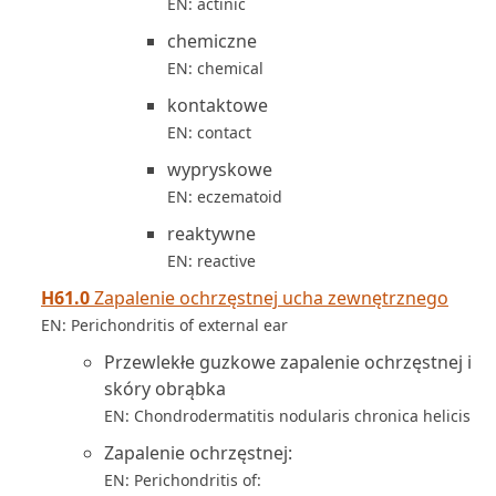
EN: actinic
chemiczne
EN: chemical
kontaktowe
EN: contact
wypryskowe
EN: eczematoid
reaktywne
EN: reactive
H61.0
Zapalenie ochrzęstnej ucha zewnętrznego
EN: Perichondritis of external ear
Przewlekłe guzkowe zapalenie ochrzęstnej i
skóry obrąbka
EN: Chondrodermatitis nodularis chronica helicis
Zapalenie ochrzęstnej:
EN: Perichondritis of: