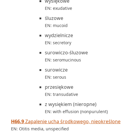
wysiękowe
EN: exudative
śluzowe
EN: mucoid
wydzielnicze
EN: secretory
surowiczo-śluzowe
EN: seromucinous
surowicze
EN: serous
przesiękowe
EN: transudative
z wysiękiem (nieropne)
EN: with effusion (nonpurulent)
H66.9
Zapalenie ucha środkowego, nieokreślone
EN: Otitis media, unspecified