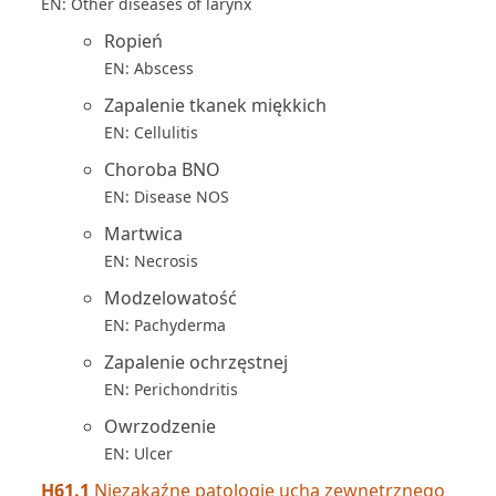
EN: Other diseases of larynx
Ropień
EN: Abscess
Zapalenie tkanek miękkich
EN: Cellulitis
Choroba BNO
EN: Disease NOS
Martwica
EN: Necrosis
Modzelowatość
EN: Pachyderma
Zapalenie ochrzęstnej
EN: Perichondritis
Owrzodzenie
EN: Ulcer
H61.1
Niezakaźne patologie ucha zewnętrznego