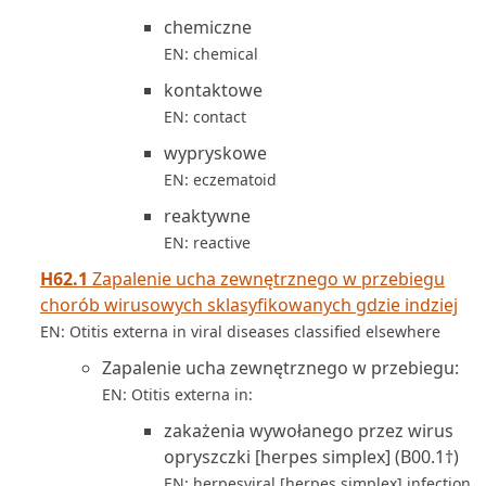
chemiczne
EN: chemical
kontaktowe
EN: contact
wypryskowe
EN: eczematoid
reaktywne
EN: reactive
H62.1
Zapalenie ucha zewnętrznego w przebiegu
chorób wirusowych sklasyfikowanych gdzie indziej
EN: Otitis externa in viral diseases classified elsewhere
Zapalenie ucha zewnętrznego w przebiegu:
EN: Otitis externa in:
zakażenia wywołanego przez wirus
opryszczki [herpes simplex] (B00.1†)
EN: herpesviral [herpes simplex] infection