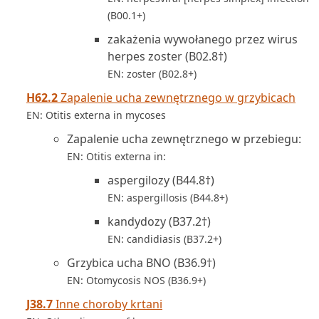
(B00.1+)
zakażenia wywołanego przez wirus
herpes zoster (B02.8†)
EN: zoster (B02.8+)
H62.2
Zapalenie ucha zewnętrznego w grzybicach
EN: Otitis externa in mycoses
Zapalenie ucha zewnętrznego w przebiegu:
EN: Otitis externa in:
aspergilozy (B44.8†)
EN: aspergillosis (B44.8+)
kandydozy (B37.2†)
EN: candidiasis (B37.2+)
Grzybica ucha BNO (B36.9†)
EN: Otomycosis NOS (B36.9+)
J38.7
Inne choroby krtani