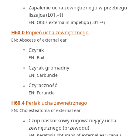
Zapalenie ucha zewnętrznego w przebiegu
liszajca (L01.–†)
EN: Otitis externa in impetigo (L01.-+)
H60.0
Ropień ucha zewnętrznego
EN: Abscess of external ear
Czyrak
EN: Boil
Czyrak gromadny
EN: Carbuncle
Czyraczność
EN: Furuncle
H60.4
Perlak ucha zewnętrznego
EN: Cholesteatoma of external ear
Czop naskórkowy rogowaciejący ucha
zewnętrznego (przewodu)
EN: Keratosis obturans of external ear (canal)