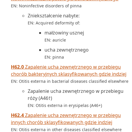
EN: Noninfective disorders of pinna
Zniekształcenie nabyte:
EN: Acquired deformity of:
małżowiny usznej
EN: auricle
ucha zewnętrznego
EN: pinna
H62.0
Zapalenie ucha zewnętrznego w przebiegu
chorób bakteryjnych sklasyfikowanych gdzie indziej
EN: Otitis externa in bacterial diseases classified elsewhere
Zapalenie ucha zewnętrznego w przebiegu
róży (A46†)
EN: Otitis externa in erysipelas (A46+)
H62.4
Zapalenie ucha zewnętrznego w przebiegu
innych chorób sklasyfikowanych gdzie indziej
EN: Otitis externa in other diseases classified elsewhere