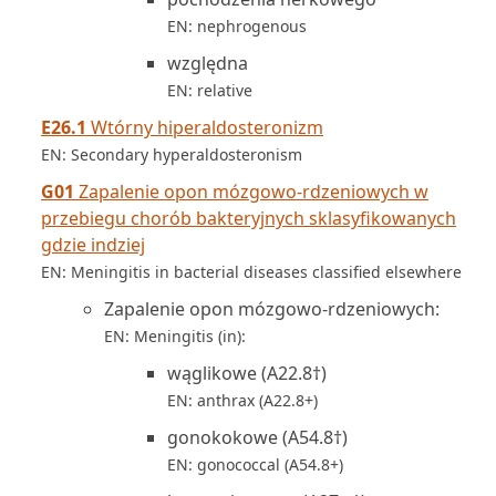
EN: nephrogenous
względna
EN: relative
E26.1
Wtórny hiperaldosteronizm
EN: Secondary hyperaldosteronism
G01
Zapalenie opon mózgowo-rdzeniowych w
przebiegu chorób bakteryjnych sklasyfikowanych
gdzie indziej
EN: Meningitis in bacterial diseases classified elsewhere
Zapalenie opon mózgowo-rdzeniowych:
EN: Meningitis (in):
wąglikowe (A22.8†)
EN: anthrax (A22.8+)
gonokokowe (A54.8†)
EN: gonococcal (A54.8+)