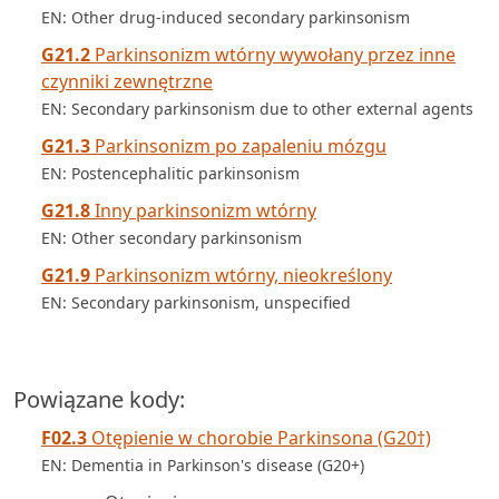
EN: Other drug-induced secondary parkinsonism
G21.2
Parkinsonizm wtórny wywołany przez inne
czynniki zewnętrzne
EN: Secondary parkinsonism due to other external agents
G21.3
Parkinsonizm po zapaleniu mózgu
EN: Postencephalitic parkinsonism
G21.8
Inny parkinsonizm wtórny
EN: Other secondary parkinsonism
G21.9
Parkinsonizm wtórny, nieokreślony
EN: Secondary parkinsonism, unspecified
Powiązane kody:
F02.3
Otępienie w chorobie Parkinsona (G20†)
EN: Dementia in Parkinson's disease (G20+)