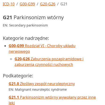
ICD-10
G00-G99
G20-G26
G21
G21
Parkinsonizm wtórny
EN: Secondary parkinsonism
Kategorie nadrzędne:
G00-G99
Rozdział VI - Choroby układu
nerwowego
G20-G26
Zaburzenia pozapiramidowe i
zaburzenia czynności ruchowych
Podkategorie:
G21.0
Złośliwy zespół neuroleptyczny
EN: Malignant neuroleptic syndrome
G21.1
Parkinsonizm wtórny wywołany przez inne
leki