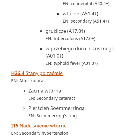
EN: congenital (A50.4+)
wtórne (A51.4†)
EN: secondary (A51.4+)
gruźlicze (A17.0†)
EN: tuberculous (A17.0+)
w przebiegu duru brzusznego
(A01.0†)
EN: typhoid fever (A01.0+)
H26.4
Stany po zaćmie
EN: After-cataract
Zaćma wtórna
EN: Secondary cataract
Pierścień Soemmerringa
EN: Soemmerring's ring
I15
Nadciśnienie wtórne
EN: Secondary hypertension