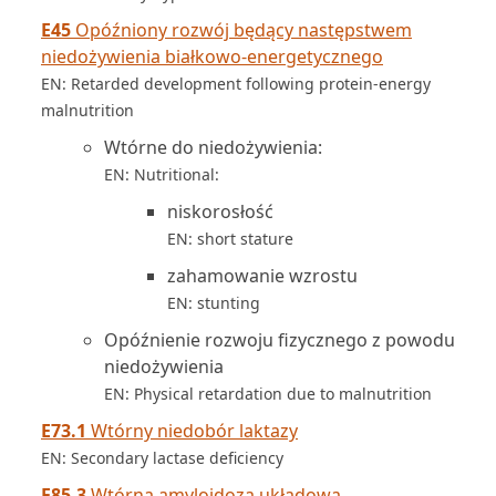
E45
Opóźniony rozwój będący następstwem
niedożywienia białkowo-energetycznego
EN: Retarded development following protein-energy
malnutrition
Wtórne do niedożywienia:
EN: Nutritional:
niskorosłość
EN: short stature
zahamowanie wzrostu
EN: stunting
Opóźnienie rozwoju fizycznego z powodu
niedożywienia
EN: Physical retardation due to malnutrition
E73.1
Wtórny niedobór laktazy
EN: Secondary lactase deficiency
E85.3
Wtórna amyloidoza układowa