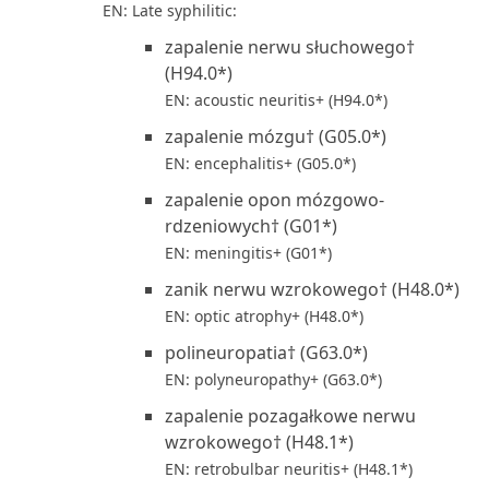
EN: Late syphilitic:
zapalenie nerwu słuchowego†
(H94.0*)
EN: acoustic neuritis+ (H94.0*)
zapalenie mózgu† (G05.0*)
EN: encephalitis+ (G05.0*)
zapalenie opon mózgowo-
rdzeniowych† (G01*)
EN: meningitis+ (G01*)
zanik nerwu wzrokowego† (H48.0*)
EN: optic atrophy+ (H48.0*)
polineuropatia† (G63.0*)
EN: polyneuropathy+ (G63.0*)
zapalenie pozagałkowe nerwu
wzrokowego† (H48.1*)
EN: retrobulbar neuritis+ (H48.1*)