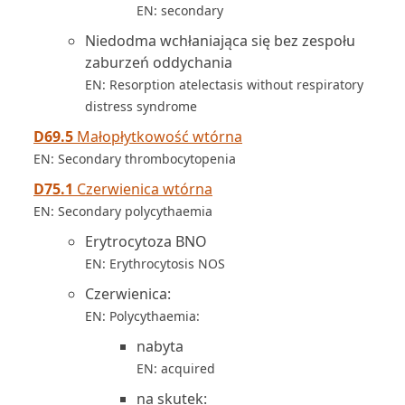
EN: secondary
Niedodma wchłaniająca się bez zespołu
zaburzeń oddychania
EN: Resorption atelectasis without respiratory
distress syndrome
D69.5
Małopłytkowość wtórna
EN: Secondary thrombocytopenia
D75.1
Czerwienica wtórna
EN: Secondary polycythaemia
Erytrocytoza BNO
EN: Erythrocytosis NOS
Czerwienica:
EN: Polycythaemia:
nabyta
EN: acquired
na skutek: