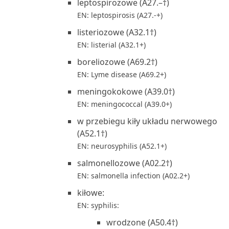
leptospirozowe (A27.–†)
EN: leptospirosis (A27.-+)
listeriozowe (A32.1†)
EN: listerial (A32.1+)
boreliozowe (A69.2†)
EN: Lyme disease (A69.2+)
meningokokowe (A39.0†)
EN: meningococcal (A39.0+)
w przebiegu kiły układu nerwowego
(A52.1†)
EN: neurosyphilis (A52.1+)
salmonellozowe (A02.2†)
EN: salmonella infection (A02.2+)
kiłowe:
EN: syphilis:
wrodzone (A50.4†)