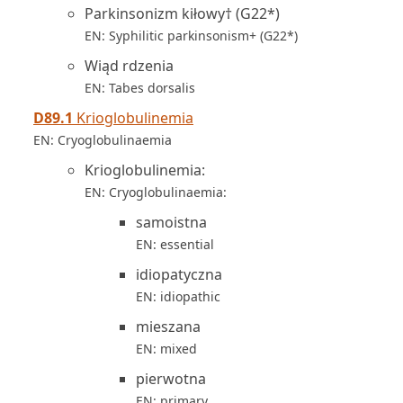
Parkinsonizm kiłowy† (G22*)
EN: Syphilitic parkinsonism+ (G22*)
Wiąd rdzenia
EN: Tabes dorsalis
D89.1
Krioglobulinemia
EN: Cryoglobulinaemia
Krioglobulinemia:
EN: Cryoglobulinaemia:
samoistna
EN: essential
idiopatyczna
EN: idiopathic
mieszana
EN: mixed
pierwotna
EN: primary