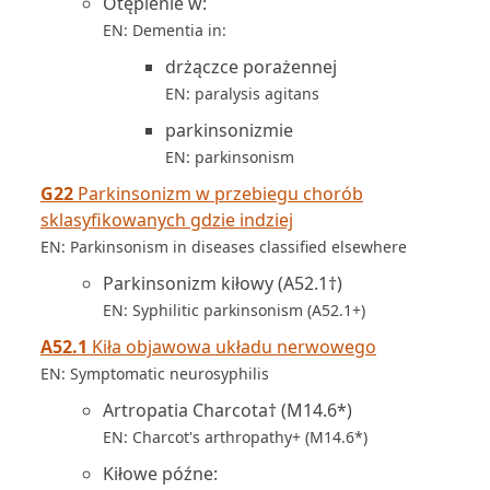
Otępienie w:
EN: Dementia in:
drżączce porażennej
EN: paralysis agitans
parkinsonizmie
EN: parkinsonism
G22
Parkinsonizm w przebiegu chorób
sklasyfikowanych gdzie indziej
EN: Parkinsonism in diseases classified elsewhere
Parkinsonizm kiłowy (A52.1†)
EN: Syphilitic parkinsonism (A52.1+)
A52.1
Kiła objawowa układu nerwowego
EN: Symptomatic neurosyphilis
Artropatia Charcota† (M14.6*)
EN: Charcot's arthropathy+ (M14.6*)
Kiłowe późne: