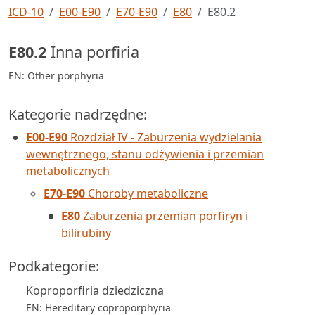
ICD-10
E00-E90
E70-E90
E80
E80.2
E80.2
Inna porfiria
EN: Other porphyria
Kategorie nadrzędne:
E00-E90
Rozdział IV - Zaburzenia wydzielania
wewnętrznego, stanu odżywienia i przemian
metabolicznych
E70-E90
Choroby metaboliczne
E80
Zaburzenia przemian porfiryn i
bilirubiny
Podkategorie:
Koproporfiria dziedziczna
EN: Hereditary coproporphyria