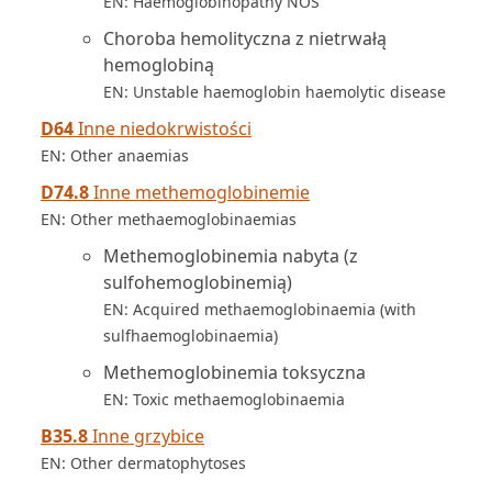
EN: Haemoglobinopathy NOS
Choroba hemolityczna z nietrwałą
hemoglobiną
EN: Unstable haemoglobin haemolytic disease
D64
Inne niedokrwistości
EN: Other anaemias
D74.8
Inne methemoglobinemie
EN: Other methaemoglobinaemias
Methemoglobinemia nabyta (z
sulfohemoglobinemią)
EN: Acquired methaemoglobinaemia (with
sulfhaemoglobinaemia)
Methemoglobinemia toksyczna
EN: Toxic methaemoglobinaemia
B35.8
Inne grzybice
EN: Other dermatophytoses