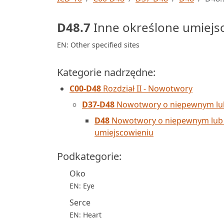
D48.7
Inne określone umiejs
EN: Other specified sites
Kategorie nadrzędne:
C00-D48
Rozdział II - Nowotwory
D37-D48
Nowotwory o niepewnym lub
D48
Nowotwory o niepewnym lub n
umiejscowieniu
Podkategorie:
Oko
EN: Eye
Serce
EN: Heart