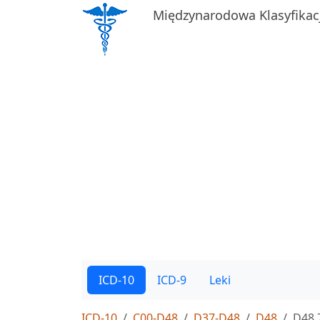
Międzynarodowa Klasyfikac
ICD-10
ICD-9
Leki
ICD-10
C00-D48
D37-D48
D48
D48.