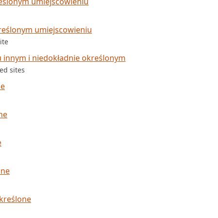
eślonym umiejscowieniu
kreślonym umiejscowieniu
ite
 innym i niedokładnie określonym
ed sites
ne
ne
e
one
kreślone