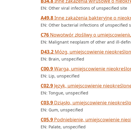
B34.8
Inne zakażenia wirusowe o nieokr
EN: Other viral infections of unspecified site
A49.8
Inne zakażenia bakteryjne o nieo
EN: Other bacterial infections of unspecified s
C76
Nowotwór złośliwy o umiejscowieniu
EN: Malignant neoplasm of other and ill-defin
D43.2
Mózg, umiejscowienie nieokreślo
EN: Brain, unspecified
C00.9
Warga, umiejscowienie nieokreślo
EN: Lip, unspecified
C02.9
Język, umiejscowienie nieokreślon
EN: Tongue, unspecified
C03.9
Dziąsło, umiejscowienie nieokreśl
EN: Gum, unspecified
C05.9
Podniebienie, umiejscowienie nieo
EN: Palate, unspecified