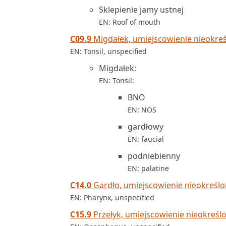
Sklepienie jamy ustnej
EN: Roof of mouth
C09.9
Migdałek, umiejscowienie nieokre
EN: Tonsil, unspecified
Migdałek:
EN: Tonsil:
BNO
EN: NOS
gardłowy
EN: faucial
podniebienny
EN: palatine
C14.0
Gardło, umiejscowienie nieokreśl
EN: Pharynx, unspecified
C15.9
Przełyk, umiejscowienie nieokreśl