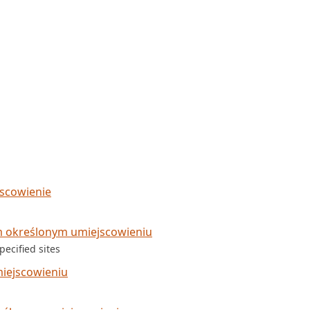
jscowienie
m określonym umiejscowieniu
ecified sites
miejscowieniu