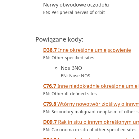
Nerwy obwodowe oczodołu
EN: Peripheral nerves of orbit
Powiązane kody:
D36.7
Inne określone umiejscowienie
EN: Other specified sites
Nos BNO
EN: Nose NOS
C76.7
Inne niedokładnie określone umie
EN: Other ill-defined sites
C79.8
Wtórny nowotwór złośliwy o inny
EN: Secondary malignant neoplasm of other sp
D09.7
Rak in situ o innym określonym u
EN: Carcinoma in situ of other specified sites