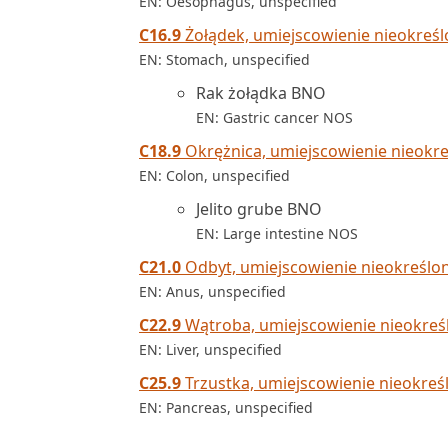
EN: Oesophagus, unspecified
C16.9
Żołądek, umiejscowienie nieokreś
EN: Stomach, unspecified
Rak żołądka BNO
EN: Gastric cancer NOS
C18.9
Okrężnica, umiejscowienie nieokr
EN: Colon, unspecified
Jelito grube BNO
EN: Large intestine NOS
C21.0
Odbyt, umiejscowienie nieokreślo
EN: Anus, unspecified
C22.9
Wątroba, umiejscowienie nieokreś
EN: Liver, unspecified
C25.9
Trzustka, umiejscowienie nieokreś
EN: Pancreas, unspecified