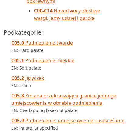
pokrewnymi
C00-C14
Nowotwory złośliwe
wargi, jamy ustnej i gardła
Podkategorie:
C05.0
Podniebienie twarde
EN: Hard palate
C05.1
Podniebienie miękkie
EN: Soft palate
C05.2
Języczek
EN: Uvula
C05.8
Zmiana przekraczająca granice jednego
umiejscowienia w obrębie podniebienia
EN: Overlapping lesion of palate
C05.9
Podniebienie, umiejscowienie nieokreślone
EN: Palate, unspecified