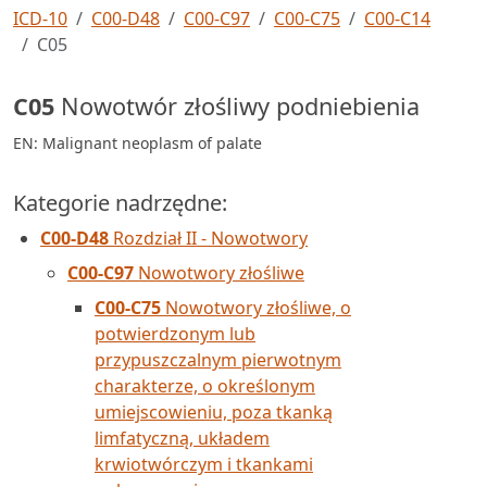
ICD-10
C00-D48
C00-C97
C00-C75
C00-C14
C05
C05
Nowotwór złośliwy podniebienia
EN: Malignant neoplasm of palate
Kategorie nadrzędne:
C00-D48
Rozdział II - Nowotwory
C00-C97
Nowotwory złośliwe
C00-C75
Nowotwory złośliwe, o
potwierdzonym lub
przypuszczalnym pierwotnym
charakterze, o określonym
umiejscowieniu, poza tkanką
limfatyczną, układem
krwiotwórczym i tkankami