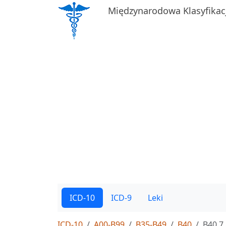
Międzynarodowa Klasyfikac
ICD-10
ICD-9
Leki
ICD-10
A00-B99
B35-B49
B40
B40.7