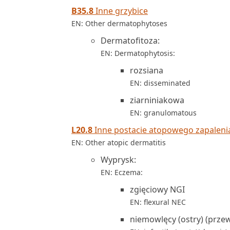
B35.8
Inne grzybice
EN: Other dermatophytoses
Dermatofitoza:
EN: Dermatophytosis:
rozsiana
EN: disseminated
ziarniniakowa
EN: granulomatous
L20.8
Inne postacie atopowego zapaleni
EN: Other atopic dermatitis
Wyprysk:
EN: Eczema:
zgięciowy NGI
EN: flexural NEC
niemowlęcy (ostry) (przew