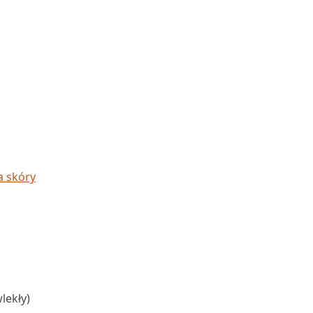
a skóry
lekły)