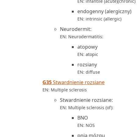
EN: infantile (acute)(chronic)
endogenny (alergiczny)
EN: intrinsic (allergic)
Neurodermit:
EN: Neurodermatitis:
atopowy
EN: atopic
rozsiany
EN: diffuse
G35
Stwardnienie rozsiane
EN: Multiple sclerosis
Stwardnienie rozsiane:
EN: Multiple sclerosis (of):
BNO
EN: NOS
pnia mózgu