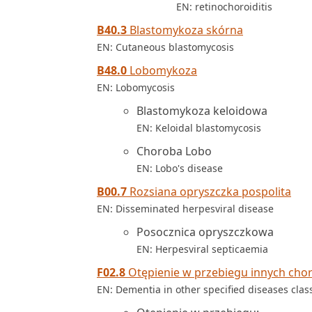
EN: retinochoroiditis
B40.3
Blastomykoza skórna
EN: Cutaneous blastomycosis
B48.0
Lobomykoza
EN: Lobomycosis
Blastomykoza keloidowa
EN: Keloidal blastomycosis
Choroba Lobo
EN: Lobo's disease
B00.7
Rozsiana opryszczka pospolita
EN: Disseminated herpesviral disease
Posocznica opryszczkowa
EN: Herpesviral septicaemia
F02.8
Otępienie w przebiegu innych chor
EN: Dementia in other specified diseases clas