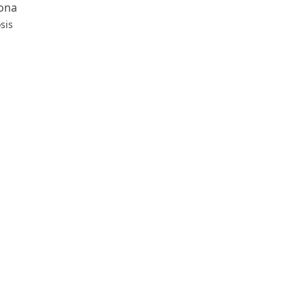
ona
sis