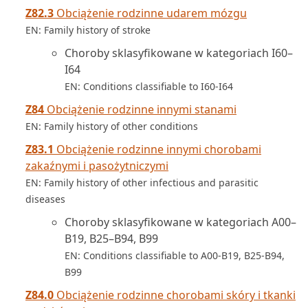
Z82.3
Obciążenie rodzinne udarem mózgu
EN: Family history of stroke
Choroby sklasyfikowane w kategoriach I60–
I64
EN: Conditions classifiable to I60-I64
Z84
Obciążenie rodzinne innymi stanami
EN: Family history of other conditions
Z83.1
Obciążenie rodzinne innymi chorobami
zakaźnymi i pasożytniczymi
EN: Family history of other infectious and parasitic
diseases
Choroby sklasyfikowane w kategoriach A00–
B19, B25–B94, B99
EN: Conditions classifiable to A00-B19, B25-B94,
B99
Z84.0
Obciążenie rodzinne chorobami skóry i tkanki