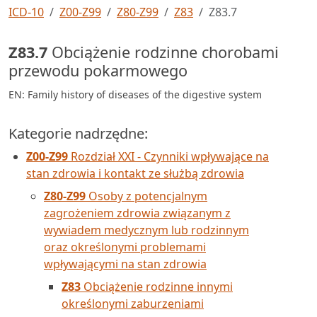
ICD-10
Z00-Z99
Z80-Z99
Z83
Z83.7
Z83.7
Obciążenie rodzinne chorobami
przewodu pokarmowego
EN: Family history of diseases of the digestive system
Kategorie nadrzędne:
Z00-Z99
Rozdział XXI - Czynniki wpływające na
stan zdrowia i kontakt ze służbą zdrowia
Z80-Z99
Osoby z potencjalnym
zagrożeniem zdrowia związanym z
wywiadem medycznym lub rodzinnym
oraz określonymi problemami
wpływającymi na stan zdrowia
Z83
Obciążenie rodzinne innymi
określonymi zaburzeniami