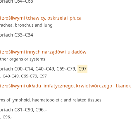
oriach C64–C68
8
łośliwymi tchawicy, oskrzela i płuca
trachea, bronchus and lung
oriach C33–C34
4
złośliwymi innych narządów i układów
other organs or systems
oriach C00–C14, C40–C49, C69–C79,
C97
4, C40-C49, C69-C79, C97
złośliwymi układu limfatycznego, krwiotwórczego i tkanek
sms of lymphoid, haematopoietic and related tissues
riach C81–C90, C96.–
, C96.-