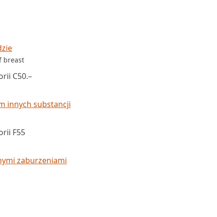
dzie
f breast
rii C50.–
 innych substancji
rii F55
nymi zaburzeniami