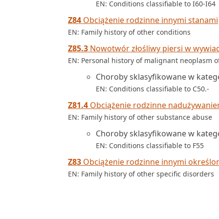
EN: Conditions classifiable to I60-I64
Z84
Obciążenie rodzinne innymi stanami
EN: Family history of other conditions
Z85.3
Nowotwór złośliwy piersi w wywia
EN: Personal history of malignant neoplasm o
Choroby sklasyfikowane w katego
EN: Conditions classifiable to C50.-
Z81.4
Obciążenie rodzinne nadużywaniem
EN: Family history of other substance abuse
Choroby sklasyfikowane w katego
EN: Conditions classifiable to F55
Z83
Obciążenie rodzinne innymi określo
EN: Family history of other specific disorders