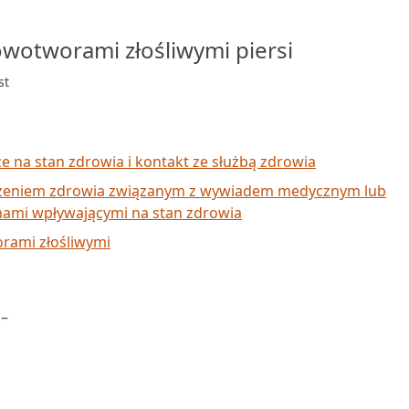
wotworami złośliwymi piersi
st
ce na stan zdrowia i kontakt ze służbą zdrowia
żeniem zdrowia związanym z wywiadem medycznym lub
ami wpływającymi na stan zdrowia
rami złośliwymi
.–