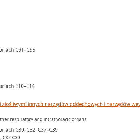
oriach C91–C95
5
oriach E10–E14
 złośliwymi innych narządów oddechowych i narządów we
ther respiratory and intrathoracic organs
oriach C30–C32, C37–C39
2, C37-C39