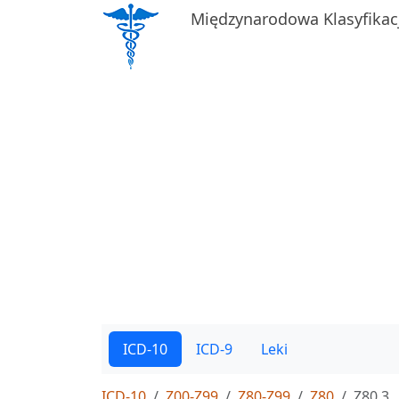
Międzynarodowa Klasyfikac
ICD-10
ICD-9
Leki
ICD-10
Z00-Z99
Z80-Z99
Z80
Z80.3