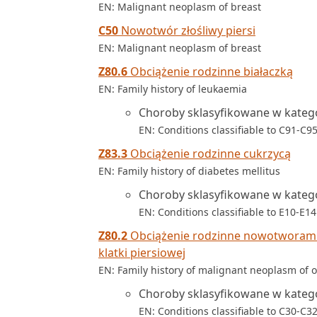
EN: Malignant neoplasm of breast
C50
Nowotwór złośliwy piersi
EN: Malignant neoplasm of breast
Z80.6
Obciążenie rodzinne białaczką
EN: Family history of leukaemia
Choroby sklasyfikowane w kateg
EN: Conditions classifiable to C91-C9
Z83.3
Obciążenie rodzinne cukrzycą
EN: Family history of diabetes mellitus
Choroby sklasyfikowane w kateg
EN: Conditions classifiable to E10-E14
Z80.2
Obciążenie rodzinne nowotworami
klatki piersiowej
EN: Family history of malignant neoplasm of o
Choroby sklasyfikowane w kateg
EN: Conditions classifiable to C30-C3