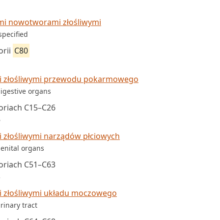
mi nowotworami złośliwymi
specified
orii
C80
i złośliwymi przewodu pokarmowego
digestive organs
oriach C15–C26
6
 złośliwymi narządów płciowych
genital organs
oriach C51–C63
3
 złośliwymi układu moczowego
rinary tract