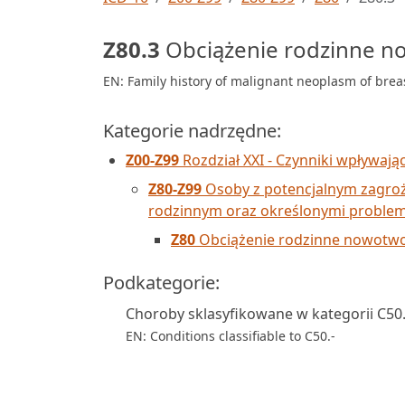
Z80.3
Obciążenie rodzinne no
EN: Family history of malignant neoplasm of brea
Kategorie nadrzędne:
Z00-Z99
Rozdział XXI - Czynniki wpływają
Z80-Z99
Osoby z potencjalnym zagro
rodzinnym oraz określonymi problem
Z80
Obciążenie rodzinne nowotwo
Podkategorie:
Choroby sklasyfikowane w kategorii C50
EN: Conditions classifiable to C50.-