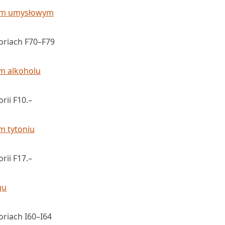
iem umysłowym
oriach F70–F79
m alkoholu
rii F10.–
m tytoniu
rii F17.–
gu
riach I60–I64