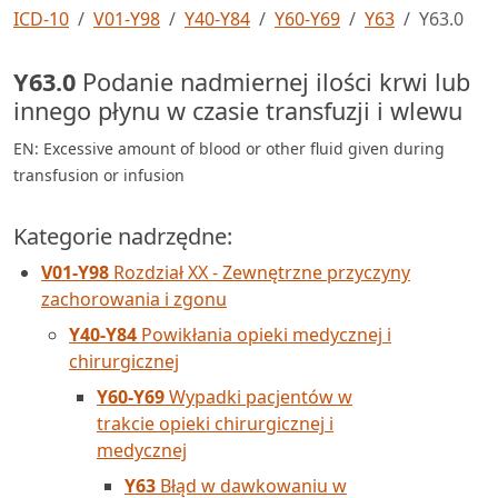
ICD-10
V01-Y98
Y40-Y84
Y60-Y69
Y63
Y63.0
Y63.0
Podanie nadmiernej ilości krwi lub
innego płynu w czasie transfuzji i wlewu
EN: Excessive amount of blood or other fluid given during
transfusion or infusion
Kategorie nadrzędne:
V01-Y98
Rozdział XX - Zewnętrzne przyczyny
zachorowania i zgonu
Y40-Y84
Powikłania opieki medycznej i
chirurgicznej
Y60-Y69
Wypadki pacjentów w
trakcie opieki chirurgicznej i
medycznej
Y63
Błąd w dawkowaniu w