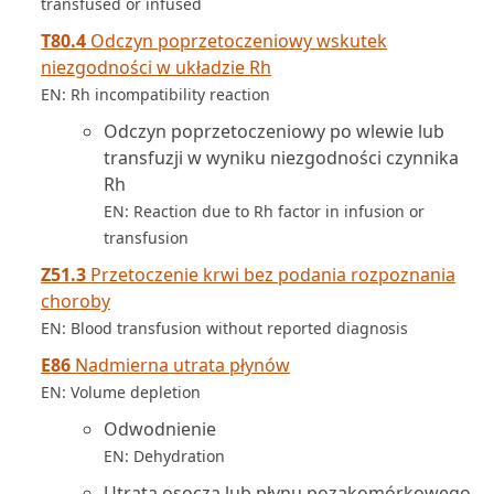
transfused or infused
T80.4
Odczyn poprzetoczeniowy wskutek
niezgodności w układzie Rh
EN: Rh incompatibility reaction
Odczyn poprzetoczeniowy po wlewie lub
transfuzji w wyniku niezgodności czynnika
Rh
EN: Reaction due to Rh factor in infusion or
transfusion
Z51.3
Przetoczenie krwi bez podania rozpoznania
choroby
EN: Blood transfusion without reported diagnosis
E86
Nadmierna utrata płynów
EN: Volume depletion
Odwodnienie
EN: Dehydration
Utrata osocza lub płynu pozakomórkowego