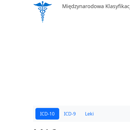
Międzynarodowa Klasyfikac
ICD-10
ICD-9
Leki