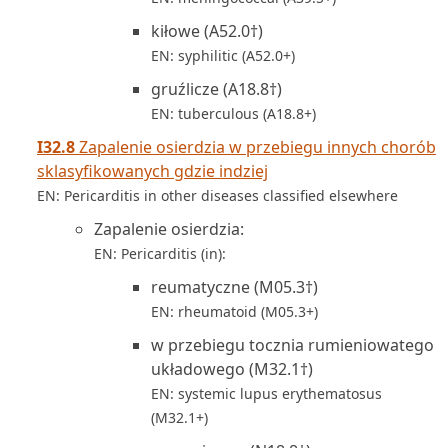
kiłowe (A52.0†)
EN: syphilitic (A52.0+)
gruźlicze (A18.8†)
EN: tuberculous (A18.8+)
I32.8
Zapalenie osierdzia w przebiegu innych chorób
sklasyfikowanych gdzie indziej
EN: Pericarditis in other diseases classified elsewhere
Zapalenie osierdzia:
EN: Pericarditis (in):
reumatyczne (M05.3†)
EN: rheumatoid (M05.3+)
w przebiegu tocznia rumieniowatego
układowego (M32.1†)
EN: systemic lupus erythematosus
(M32.1+)