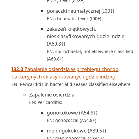
EN: Q fever (A78+)
gorączki reumatycznej (I00†)
EN: rheumatic fever (I00+)
zakażeń krętkowych,
niesklasyfikowanych gdzie indziej
(A69.8†)
EN: spirochaetal, not elsewhere classified
(A69.8+)
I32.0
Zapalenie osierdzia w przebiegu chorób
bakteryjnych sklasyfikowanych gdzie indziej
EN: Pericarditis in bacterial diseases classified elsewhere
Zapalenie osierdzia:
EN: Pericarditis:
gonokokowe (A54.8†)
EN: gonococcal (A54.8+)
meningokokowe (A39.5†)
EN: meningococcal (A39.5+)