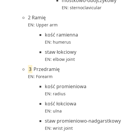
mostkowo-obojczykowy
EN: sternoclavicular
2 Ramię
EN: Upper arm
kość ramienna
EN: humerus
staw łokciowy
EN: elbow joint
3
Przedramię
EN: Forearm
kość promieniowa
EN: radius
kość łokciowa
EN: ulna
staw promieniowo-nadgarstkowy
EN: wrist joint