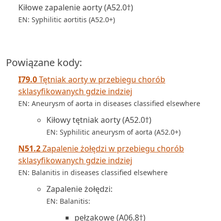
Kiłowe zapalenie aorty (A52.0†)
EN: Syphilitic aortitis (A52.0+)
Powiązane kody:
I79.0
Tętniak aorty w przebiegu chorób
sklasyfikowanych gdzie indziej
EN: Aneurysm of aorta in diseases classified elsewhere
Kiłowy tętniak aorty (A52.0†)
EN: Syphilitic aneurysm of aorta (A52.0+)
N51.2
Zapalenie żołędzi w przebiegu chorób
sklasyfikowanych gdzie indziej
EN: Balanitis in diseases classified elsewhere
Zapalenie żołędzi:
EN: Balanitis:
pełzakowe (A06.8†)