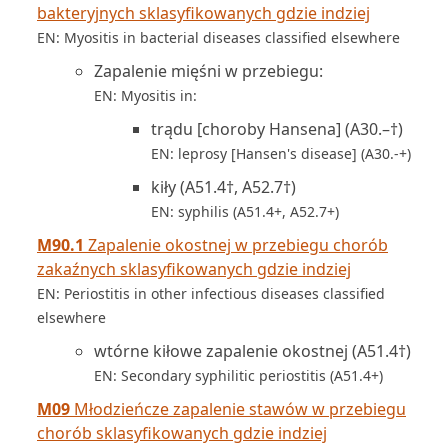
bakteryjnych sklasyfikowanych gdzie indziej
EN: Myositis in bacterial diseases classified elsewhere
Zapalenie mięśni w przebiegu:
EN: Myositis in:
trądu [choroby Hansena] (A30.–†)
EN: leprosy [Hansen's disease] (A30.-+)
kiły (A51.4†, A52.7†)
EN: syphilis (A51.4+, A52.7+)
M90.1
Zapalenie okostnej w przebiegu chorób
zakaźnych sklasyfikowanych gdzie indziej
EN: Periostitis in other infectious diseases classified
elsewhere
wtórne kiłowe zapalenie okostnej (A51.4†)
EN: Secondary syphilitic periostitis (A51.4+)
M09
Młodzieńcze zapalenie stawów w przebiegu
chorób sklasyfikowanych gdzie indziej