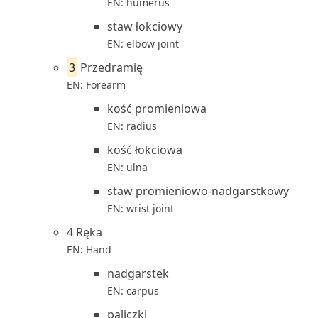
EN: humerus
staw łokciowy
EN: elbow joint
3
Przedramię
EN: Forearm
kość promieniowa
EN: radius
kość łokciowa
EN: ulna
staw promieniowo-nadgarstkowy
EN: wrist joint
4 Ręka
EN: Hand
nadgarstek
EN: carpus
paliczki