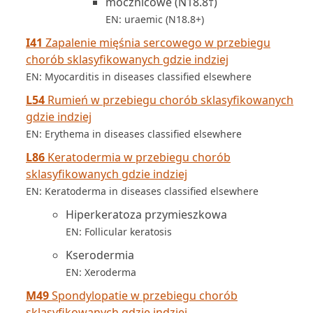
mocznicowe (N18.8†)
EN: uraemic (N18.8+)
I41
Zapalenie mięśnia sercowego w przebiegu
chorób sklasyfikowanych gdzie indziej
EN: Myocarditis in diseases classified elsewhere
L54
Rumień w przebiegu chorób sklasyfikowanych
gdzie indziej
EN: Erythema in diseases classified elsewhere
L86
Keratodermia w przebiegu chorób
sklasyfikowanych gdzie indziej
EN: Keratoderma in diseases classified elsewhere
Hiperkeratoza przymieszkowa
EN: Follicular keratosis
Kserodermia
EN: Xeroderma
M49
Spondylopatie w przebiegu chorób
sklasyfikowanych gdzie indziej