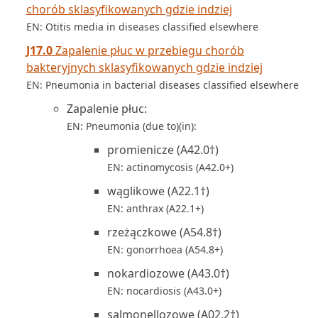
chorób sklasyfikowanych gdzie indziej
EN: Otitis media in diseases classified elsewhere
J17.0
Zapalenie płuc w przebiegu chorób
bakteryjnych sklasyfikowanych gdzie indziej
EN: Pneumonia in bacterial diseases classified elsewhere
Zapalenie płuc:
EN: Pneumonia (due to)(in):
promienicze (A42.0†)
EN: actinomycosis (A42.0+)
wąglikowe (A22.1†)
EN: anthrax (A22.1+)
rzeżączkowe (A54.8†)
EN: gonorrhoea (A54.8+)
nokardiozowe (A43.0†)
EN: nocardiosis (A43.0+)
salmonellozowe (A02.2†)