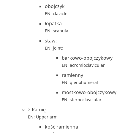
obojczyk
EN: clavicle
łopatka
EN: scapula
staw:
EN: joint:
barkowo-obojczykowy
EN: acromioclavicular
ramienny
EN: glenohumeral
mostkowo-obojczykowy
EN: sternoclavicular
2 Ramię
EN: Upper arm
kość ramienna