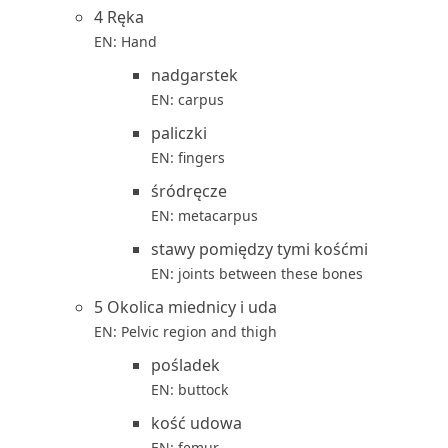
4 Ręka
EN: Hand
nadgarstek
EN: carpus
paliczki
EN: fingers
śródręcze
EN: metacarpus
stawy pomiędzy tymi kośćmi
EN: joints between these bones
5 Okolica miednicy i uda
EN: Pelvic region and thigh
pośladek
EN: buttock
kość udowa
EN: femur