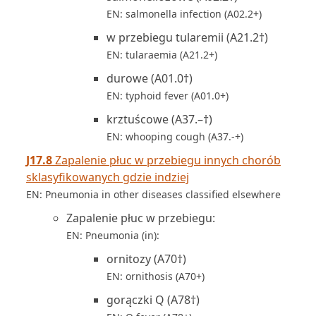
EN: salmonella infection (A02.2+)
w przebiegu tularemii (A21.2†)
EN: tularaemia (A21.2+)
durowe (A01.0†)
EN: typhoid fever (A01.0+)
krztuścowe (A37.–†)
EN: whooping cough (A37.-+)
J17.8
Zapalenie płuc w przebiegu innych chorób
sklasyfikowanych gdzie indziej
EN: Pneumonia in other diseases classified elsewhere
Zapalenie płuc w przebiegu:
EN: Pneumonia (in):
ornitozy (A70†)
EN: ornithosis (A70+)
gorączki Q (A78†)