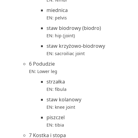
miednica
EN: pelvis
staw biodrowy (biodro)
EN: hip (joint)
staw krzyżowo-biodrowy
EN: sacroiliac joint
6 Podudzie
EN: Lower leg
strzałka
EN: fibula
staw kolanowy
EN: knee joint
piszczel
EN: tibia
7 Kostka i stopa