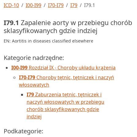
ICD-10
I00-I99
I70-I79
I79
I79.1
I79.1
Zapalenie aorty w przebiegu chorób
sklasyfikowanych gdzie indziej
EN: Aortitis in diseases classified elsewhere
Kategorie nadrzędne:
I00-I99
Rozdział IX - Choroby układu krążenia
I70-I79
Choroby tętnic, tętniczek i naczyń
włosowatych
I79
Zaburzenia tętnic, tętniczek i
naczyń włosowatych w przebiegu
chorób sklasyfikowanych gdzie
indziej
Podkategorie: