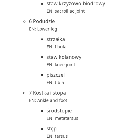
staw krzyżowo-biodrowy
EN: sacroiliac joint
6 Podudzie
EN: Lower leg
strzałka
EN: fibula
staw kolanowy
EN: knee joint
piszczel
EN: tibia
7 Kostka i stopa
EN: Ankle and foot
śródstopie
EN: metatarsus
stęp
EN: tarsus