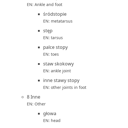
EN: Ankle and foot
śródstopie
EN: metatarsus
stęp
EN: tarsus
palce stopy
EN: toes
staw skokowy
EN: ankle joint
inne stawy stopy
EN: other joints in foot
8 Inne
EN: Other
głowa
EN: head