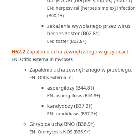
opryszczki [herpes simplex] (B00.1†)
EN: herpesviral [herpes simplex] infection
(B00.1+)
zakażenia wywołanego przez wirus
herpes zoster (B02.8†)
EN: zoster (B02.8+)
H62.2
Zapalenie ucha zewnętrznego w grzybicach
EN: Otitis externa in mycoses
Zapalenie ucha zewnętrznego w przebiegu:
EN: Otitis externa in:
aspergilozy (B44.8†)
EN: aspergillosis (B44.8+)
kandydozy (B37.2†)
EN: candidiasis (B37.2+)
Grzybica ucha BNO (B36.9†)
EN: Otomycosis NOS (B36.9+)