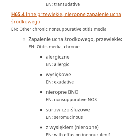
EN: transudative
H65.4
Inne przewlekłe, nieropne zapalenie ucha
środkowego
EN: Other chronic nonsuppurative otitis media
Zapalenie ucha środkowego, przewlekłe:
EN: Otitis media, chronic:
alergiczne
EN: allergic
wysiękowe
EN: exudative
nieropne BNO
EN: nonsuppurative NOS
surowiczo-śluzowe
EN: seromucinous
z wysiękiem (nieropne)
EN: with effusion (nonpurulent)