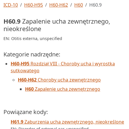
ICD-10
H60-H95
H60-H62
H60
H60.9
H60.9
Zapalenie ucha zewnętrznego,
nieokreślone
EN: Otitis externa, unspecified
Kategorie nadrzędne:
H60-H95
Rozdział VIII - Choroby ucha i wyrostka
sutkowatego
H60-H62
Choroby ucha zewnętrznego
H60
Zapalenie ucha zewnętrznego
Powiązane kody:
H61.9
Zaburzenia ucha zewnętrznego, nieokreślone
EN: Disorder of external ear, unspecified