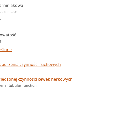
iarniniakowa
us disease
y
kowatość
s
eślone
aburzenia czynności ruchowych
śledzonej czynności cewek nerkowych
enal tubular function