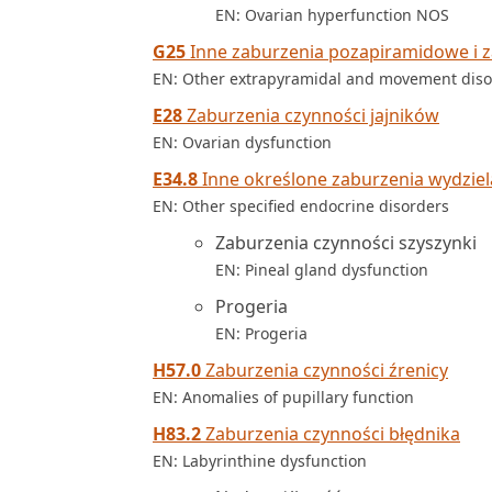
EN: Ovarian hyperfunction NOS
G25
Inne zaburzenia pozapiramidowe i 
EN: Other extrapyramidal and movement diso
E28
Zaburzenia czynności jajników
EN: Ovarian dysfunction
E34.8
Inne określone zaburzenia wydzie
EN: Other specified endocrine disorders
Zaburzenia czynności szyszynki
EN: Pineal gland dysfunction
Progeria
EN: Progeria
H57.0
Zaburzenia czynności źrenicy
EN: Anomalies of pupillary function
H83.2
Zaburzenia czynności błędnika
EN: Labyrinthine dysfunction