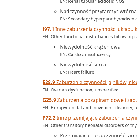
EN: Renal tubular acidosis NOS
Nadczynność przytarczyc wtórna 
EN: Secondary hyperparathyroidism of
I97.1
Inne zaburzenia czynności układu k
EN: Other functional disturbances following c
Niewydolność krążeniowa
EN: Cardiac insufficiency
Niewydolność serca
EN: Heart failure
E28.9
Zaburzenie czynności jajników, ni
EN: Ovarian dysfunction, unspecified
G25.9
Zaburzenia pozapiramidowe i zabu
EN: Extrapyramidal and movement disorder, u
P72.2
Inne przemijające zaburzenia czyn
EN: Other transitory neonatal disorders of thy
Przemijająca niedoczynność tar