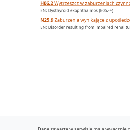
H06.2
Wytrzeszcz w zaburzeniach czynnoś
EN: Dysthyroid exophthalmos (E05.-+)
N25.9
Zaburzenia wynikające z upośledz
EN: Disorder resulting from impaired renal tu
Dane zawarte w serwisie mają wyłącznie c