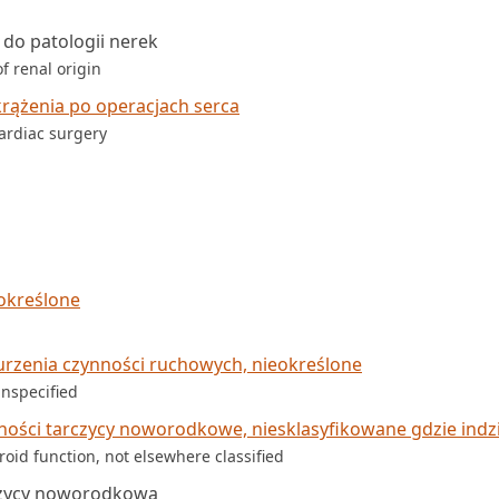
do patologii nerek
 renal origin
rążenia po operacjach serca
ardiac surgery
eokreślone
rzenia czynności ruchowych, nieokreślone
nspecified
ności tarczycy noworodkowe, niesklasyfikowane gdzie indzi
roid function, not elsewhere classified
czycy noworodkowa