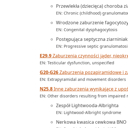
Przewlekła (dziecięca) choroba z
EN: Chronic (childhood) granulomato
Wrodzone zaburzenie fagocytoz
EN: Congenital dysphagocytosis
Postępująca septyczna ziarninia
EN: Progressive septic granulomatosi
E29.9
Zaburzenia czynności jąder, nieokr
EN: Testicular dysfunction, unspecified
G20-G26
Zaburzenia pozapiramidowe i z
EN: Extrapyramidal and movement disorders
N25.8
Inne zaburzenia wynikające z upo
EN: Other disorders resulting from impaired r
Zespół Lightwooda-Albrighta
EN: Lightwood-Albright syndrome
Nerkowa kwasica cewkowa BNO