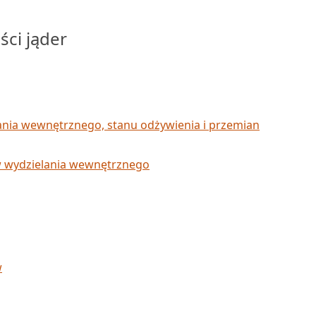
ści jąder
lania wewnętrznego, stanu odżywienia i przemian
w wydzielania wewnętrznego
w