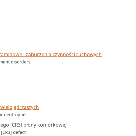
ramidowe i zaburzenia czynności ruchowych
ment disorders
wielojądrzastych
r neutrophils
wego [CR3] błony komórkowej
[CR3] defect