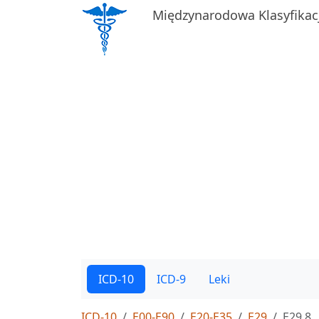
Międzynarodowa Klasyfikac
ICD-10
ICD-9
Leki
ICD-10
E00-E90
E20-E35
E29
E29.8