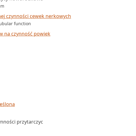
sm
nej czynności cewek nerkowych
ubular function
yw na czynność powiek
reślona
nności przytarczyc