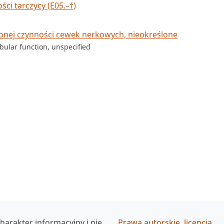
ci tarczycy (E05.–†)
onej czynności cewek nerkowych, nieokreślone
bular function, unspecified
harakter informacyjny i nie
Prawa autorskie, licencja