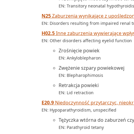
EN: Transitory neonatal hypothyroidi
N25
Zaburzenia wynikające z upośledzo
EN: Disorders resulting from impaired renal t
H02.5
Inne zaburzenia wywierające wpł
EN: Other disorders affecting eyelid function
Zrośnięcie powiek
EN: Ankyloblepharon
Zwężenie szpary powiekowej
EN: Blepharophimosis
Retrakcja powieki
EN: Lid retraction
E20.9
Niedoczynność przytarczyc, nieok
EN: Hypoparathyroidism, unspecified
Tężyczka wtórna do zaburzeń czy
EN: Parathyroid tetany