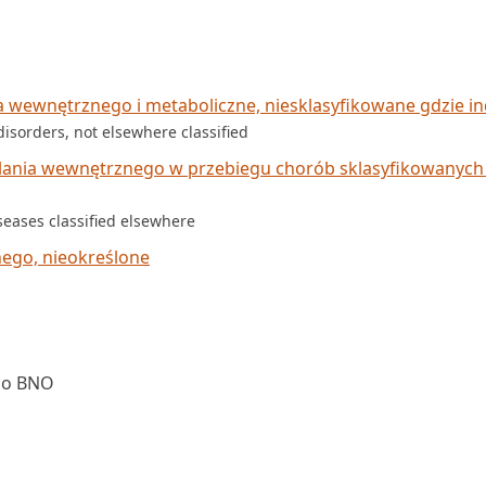
wewnętrznego i metaboliczne, niesklasyfikowane gdzie in
isorders, not elsewhere classified
lania wewnętrznego w przebiegu chorób sklasyfikowanych
seases classified elsewhere
ego, nieokreślone
go BNO