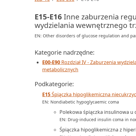
E15-E16
Inne zaburzenia regu
wydzielania wewnętrznego tr
EN: Other disorders of glucose regulation and pan
Kategorie nadrzędne:
E00-E90
Rozdział IV - Zaburzenia wydzie
metabolicznych
Podkategorie:
E15
Śpiączka hipoglikemiczna niecukrzy
EN: Nondiabetic hypoglycaemic coma
Polekowa śpiączka insulinowa u 
EN: Drug-induced insulin coma in no
Śpiączka hipoglikemiczna z hipe