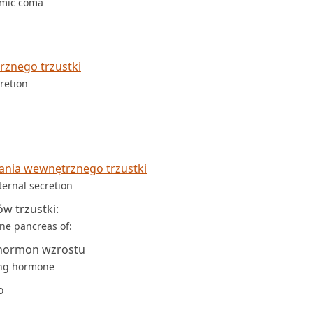
emic coma
rznego trzustki
retion
ania wewnętrznego trzustki
ternal secretion
w trzustki:
ne pancreas of:
hormon wzrostu
ing hormone
o