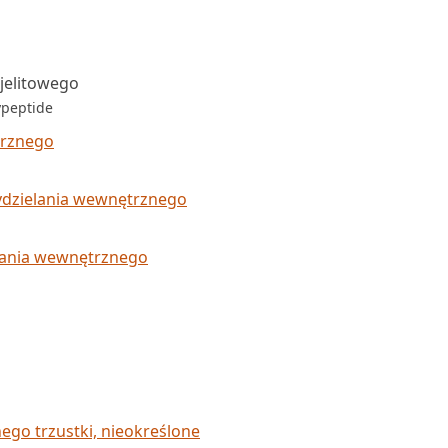
jelitowego
ypeptide
trznego
ydzielania wewnętrznego
lania wewnętrznego
go trzustki, nieokreślone