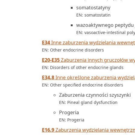
somatostatyny
EN: somatostatin
wazoaktywnego peptydu 
EN: vasoactive-intestinal pol
E34
Inne zaburzenia wydzielania wewnę
EN: Other endocrine disorders
E20-E35
Zaburzenia innych gruczołów w
EN: Disorders of other endocrine glands
E34.8
Inne określone zaburzenia wydzie
EN: Other specified endocrine disorders
Zaburzenia czynności szyszynki
EN: Pineal gland dysfunction
Progeria
EN: Progeria
E16.9
Zaburzenia wydzielania wewnętrzne