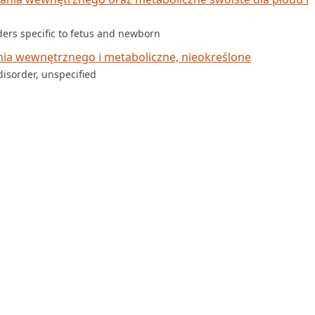
ders specific to fetus and newborn
ia wewnętrznego i metaboliczne, nieokreślone
isorder, unspecified