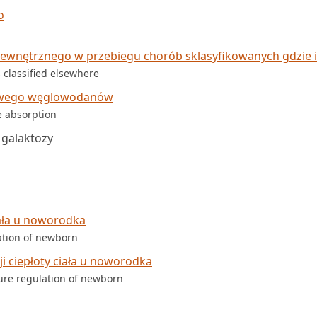
o
ewnętrznego w przebiegu chorób sklasyfikowanych gdzie i
 classified elsewhere
itowego węglowodanów
e absorption
 galaktozy
iała u noworodka
ation of newborn
i ciepłoty ciała u noworodka
ure regulation of newborn