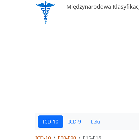
Międzynarodowa Klasyfikac
ICD-10
ICD-9
Leki
ICD-10
E00-E90
E15-E16