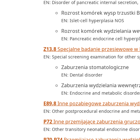
EN: Disorder of pancreatic internal secretion,
Rozrost komórek wysp trzustki 
EN: Islet-cell hyperplasia NOS
Rozrost komórek wydzielania we
EN: Pancreatic endocrine cell hyperp
Z13.8
Specjalne badanie przesiewowe w 
EN: Special screening examination for other s
Zaburzenia stomatologiczne
EN: Dental disorder
Zaburzenia wydzielania wewnętr
EN: Endocrine and metabolic disorde
E89.8
Inne pozabiegowe zaburzenia wydz
EN: Other postprocedural endocrine and meta
P72
Inne przemijające zaburzenia gruc
EN: Other transitory neonatal endocrine diso
P70-P74
Przemijające zaburzenia wydziel