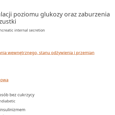
lacji poziomu glukozy oraz zaburzenia
zustki
creatic internal secretion
lania wewnętrznego, stanu odżywienia i przemian
cowa
osób bez cukrzycy
ndiabetic
rinsulinizmem