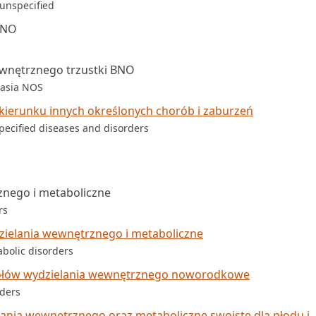
 unspecified
BNO
wnętrznego trzustki BNO
lasia NOS
kierunku innych określonych chorób i zaburzeń
pecified diseases and disorders
znego i metaboliczne
rs
ielania wewnętrznego i metaboliczne
bolic disorders
zołów wydzielania wewnętrznego noworodkowe
rders
ania wewnętrznego oraz metaboliczne swoiste dla płodu i