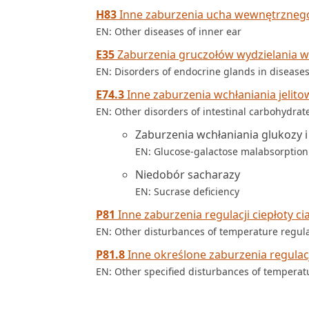
H83
Inne zaburzenia ucha wewnętrzneg
EN: Other diseases of inner ear
E35
Zaburzenia gruczołów wydzielania w
EN: Disorders of endocrine glands in diseases
E74.3
Inne zaburzenia wchłaniania jel
EN: Other disorders of intestinal carbohydrat
Zaburzenia wchłaniania glukozy i
EN: Glucose-galactose malabsorption
Niedobór sacharazy
EN: Sucrase deficiency
P81
Inne zaburzenia regulacji ciepłoty c
EN: Other disturbances of temperature regul
P81.8
Inne określone zaburzenia regulacj
EN: Other specified disturbances of temperat