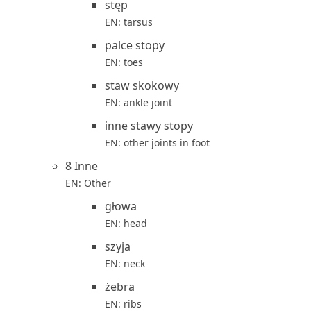
stęp
EN: tarsus
palce stopy
EN: toes
staw skokowy
EN: ankle joint
inne stawy stopy
EN: other joints in foot
8 Inne
EN: Other
głowa
EN: head
szyja
EN: neck
żebra
EN: ribs