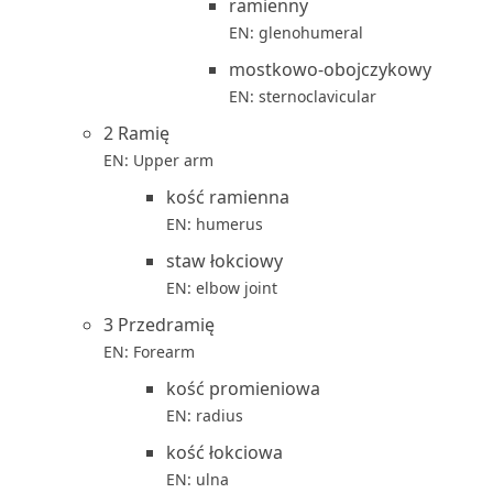
ramienny
EN: glenohumeral
mostkowo-obojczykowy
EN: sternoclavicular
2 Ramię
EN: Upper arm
kość ramienna
EN: humerus
staw łokciowy
EN: elbow joint
3 Przedramię
EN: Forearm
kość promieniowa
EN: radius
kość łokciowa
EN: ulna