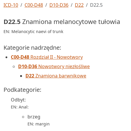
ICD-10
C00-D48
D10-D36
D22
D22.5
D22.5
Znamiona melanocytowe tułowia
EN: Melanocytic naevi of trunk
Kategorie nadrzędne:
C00-D48
Rozdział II - Nowotwory
D10-D36
Nowotwory niezłośliwe
D22
Znamiona barwnikowe
Podkategorie:
Odbyt:
EN: Anal:
brzeg
EN: margin