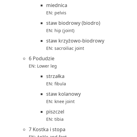
miednica
EN: pelvis
staw biodrowy (biodro)
EN: hip (joint)
staw krzyżowo-biodrowy
EN: sacroiliac joint
6 Podudzie
EN: Lower leg
strzałka
EN: fibula
staw kolanowy
EN: knee joint
piszczel
EN: tibia
7 Kostka i stopa
EN: Ankle and foot