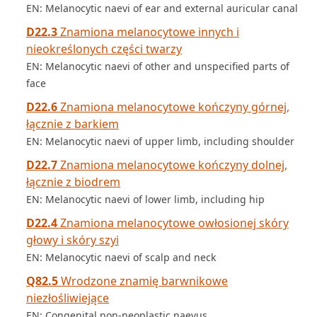
EN: Melanocytic naevi of ear and external auricular canal
D22.3
Znamiona melanocytowe innych i
nieokreślonych części twarzy
EN: Melanocytic naevi of other and unspecified parts of
face
D22.6
Znamiona melanocytowe kończyny górnej,
łącznie z barkiem
EN: Melanocytic naevi of upper limb, including shoulder
D22.7
Znamiona melanocytowe kończyny dolnej,
łącznie z biodrem
EN: Melanocytic naevi of lower limb, including hip
D22.4
Znamiona melanocytowe owłosionej skóry
głowy i skóry szyi
EN: Melanocytic naevi of scalp and neck
Q82.5
Wrodzone znamię barwnikowe
niezłośliwiejące
EN: Congenital non-neoplastic naevus