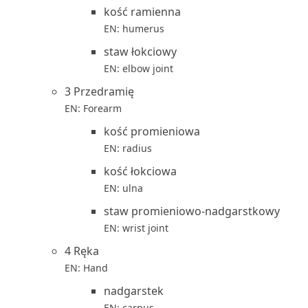
kość ramienna
EN: humerus
staw łokciowy
EN: elbow joint
3 Przedramię
EN: Forearm
kość promieniowa
EN: radius
kość łokciowa
EN: ulna
staw promieniowo-nadgarstkowy
EN: wrist joint
4 Ręka
EN: Hand
nadgarstek
EN: carpus