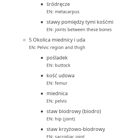
śródręcze
EN: metacarpus
stawy pomiędzy tymi kośćmi
EN: joints between these bones
5 Okolica miednicy i uda
EN: Pelvic region and thigh
pośladek
EN: buttock
kość udowa
EN: femur
miednica
EN: pelvis
staw biodrowy (biodro)
EN: hip (joint)
staw krzyżowo-biodrowy
EN: sacroiliac joint