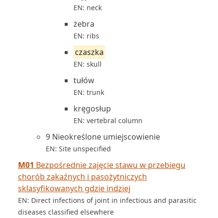
EN: neck
żebra
EN: ribs
czaszka
EN: skull
tułów
EN: trunk
kręgosłup
EN: vertebral column
9 Nieokreślone umiejscowienie
EN: Site unspecified
M01
Bezpośrednie zajęcie stawu w przebiegu
chorób zakaźnych i pasożytniczych
sklasyfikowanych gdzie indziej
EN: Direct infections of joint in infectious and parasitic
diseases classified elsewhere