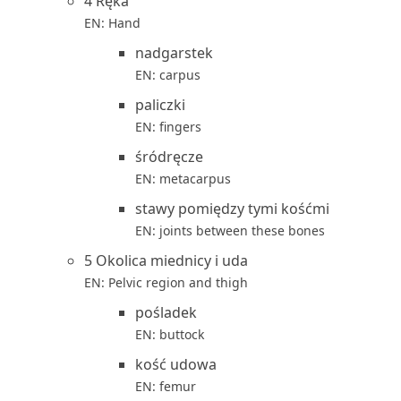
4 Ręka
EN: Hand
nadgarstek
EN: carpus
paliczki
EN: fingers
śródręcze
EN: metacarpus
stawy pomiędzy tymi kośćmi
EN: joints between these bones
5 Okolica miednicy i uda
EN: Pelvic region and thigh
pośladek
EN: buttock
kość udowa
EN: femur