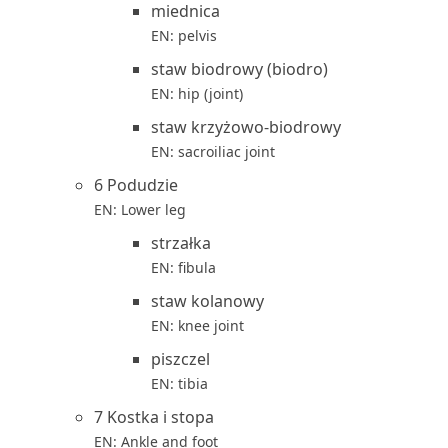
miednica
EN: pelvis
staw biodrowy (biodro)
EN: hip (joint)
staw krzyżowo-biodrowy
EN: sacroiliac joint
6 Podudzie
EN: Lower leg
strzałka
EN: fibula
staw kolanowy
EN: knee joint
piszczel
EN: tibia
7 Kostka i stopa
EN: Ankle and foot