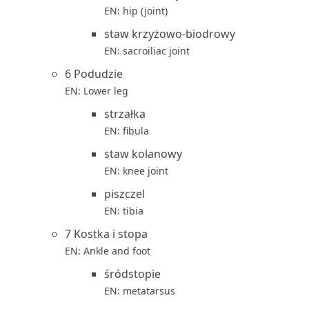
EN: hip (joint)
staw krzyżowo-biodrowy
EN: sacroiliac joint
6 Podudzie
EN: Lower leg
strzałka
EN: fibula
staw kolanowy
EN: knee joint
piszczel
EN: tibia
7 Kostka i stopa
EN: Ankle and foot
śródstopie
EN: metatarsus