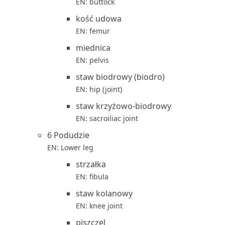
EN: buttock
kość udowa
EN: femur
miednica
EN: pelvis
staw biodrowy (biodro)
EN: hip (joint)
staw krzyżowo-biodrowy
EN: sacroiliac joint
6 Podudzie
EN: Lower leg
strzałka
EN: fibula
staw kolanowy
EN: knee joint
piszczel