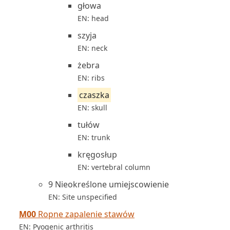
głowa
EN: head
szyja
EN: neck
żebra
EN: ribs
czaszka
EN: skull
tułów
EN: trunk
kręgosłup
EN: vertebral column
9 Nieokreślone umiejscowienie
EN: Site unspecified
M00
Ropne zapalenie stawów
EN: Pyogenic arthritis