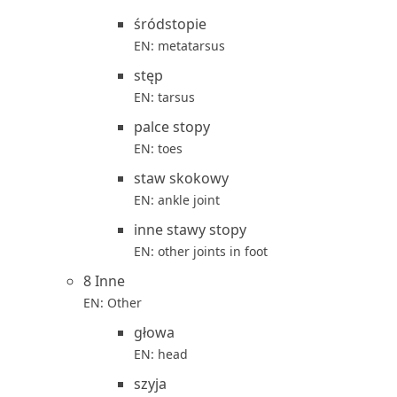
śródstopie
EN: metatarsus
stęp
EN: tarsus
palce stopy
EN: toes
staw skokowy
EN: ankle joint
inne stawy stopy
EN: other joints in foot
8 Inne
EN: Other
głowa
EN: head
szyja