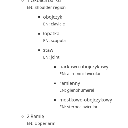
1 Okolica barku
EN: Shoulder region
obojczyk
EN: clavicle
łopatka
EN: scapula
staw:
EN: joint:
barkowo-obojczykowy
EN: acromioclavicular
ramienny
EN: glenohumeral
mostkowo-obojczykowy
EN: sternoclavicular
2 Ramię
EN: Upper arm