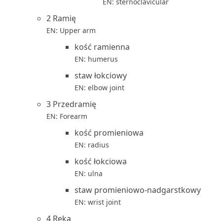
EN: sternoclavicular
2 Ramię
EN: Upper arm
kość ramienna
EN: humerus
staw łokciowy
EN: elbow joint
3 Przedramię
EN: Forearm
kość promieniowa
EN: radius
kość łokciowa
EN: ulna
staw promieniowo-nadgarstkowy
EN: wrist joint
4 Ręka