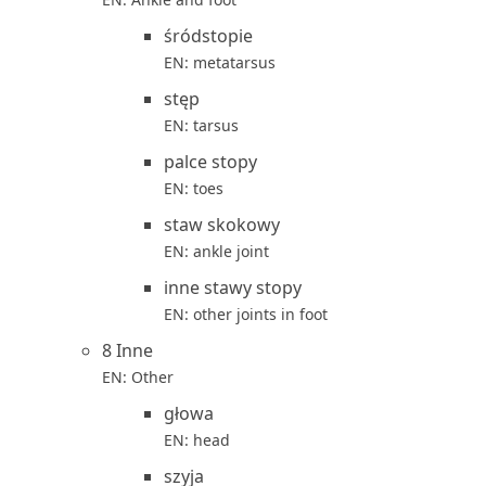
śródstopie
EN: metatarsus
stęp
EN: tarsus
palce stopy
EN: toes
staw skokowy
EN: ankle joint
inne stawy stopy
EN: other joints in foot
8 Inne
EN: Other
głowa
EN: head
szyja