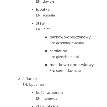
EN: clavicle
łopatka
EN: scapula
staw:
EN: joint:
barkowo-obojczykowy
EN: acromioclavicular
ramienny
EN: glenohumeral
mostkowo-obojczykowy
EN: sternoclavicular
2 Ramię
EN: Upper arm
kość ramienna
EN: humerus
staw łokciowy