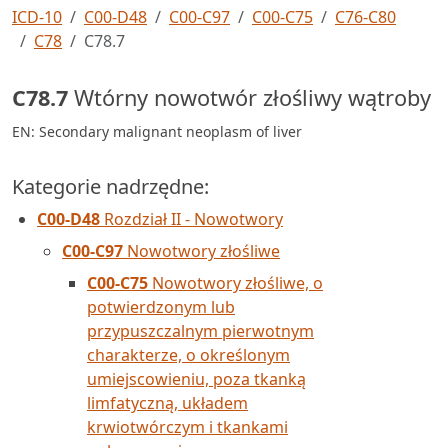
ICD-10
C00-D48
C00-C97
C00-C75
C76-C80
C78
C78.7
C78.7
Wtórny nowotwór złośliwy wątroby
EN: Secondary malignant neoplasm of liver
Kategorie nadrzędne:
C00-D48
Rozdział II - Nowotwory
C00-C97
Nowotwory złośliwe
C00-C75
Nowotwory złośliwe, o
potwierdzonym lub
przypuszczalnym pierwotnym
charakterze, o określonym
umiejscowieniu, poza tkanką
limfatyczną, układem
krwiotwórczym i tkankami