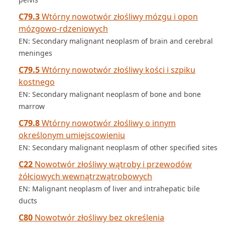
C79.3
Wtórny nowotwór złośliwy mózgu i opon
mózgowo-rdzeniowych
EN: Secondary malignant neoplasm of brain and cerebral
meninges
C79.5
Wtórny nowotwór złośliwy kości i szpiku
kostnego
EN: Secondary malignant neoplasm of bone and bone
marrow
C79.8
Wtórny nowotwór złośliwy o innym
określonym umiejscowieniu
EN: Secondary malignant neoplasm of other specified sites
C22
Nowotwór złośliwy wątroby i przewodów
żółciowych wewnątrzwątrobowych
EN: Malignant neoplasm of liver and intrahepatic bile
ducts
C80
Nowotwór złośliwy bez określenia