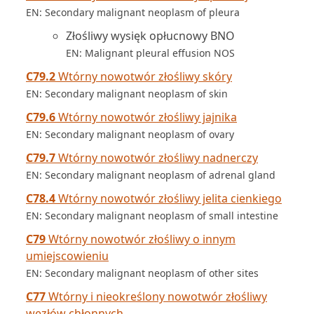
EN: Secondary malignant neoplasm of pleura
Złośliwy wysięk opłucnowy BNO
EN: Malignant pleural effusion NOS
C79.2
Wtórny nowotwór złośliwy skóry
EN: Secondary malignant neoplasm of skin
C79.6
Wtórny nowotwór złośliwy jajnika
EN: Secondary malignant neoplasm of ovary
C79.7
Wtórny nowotwór złośliwy nadnerczy
EN: Secondary malignant neoplasm of adrenal gland
C78.4
Wtórny nowotwór złośliwy jelita cienkiego
EN: Secondary malignant neoplasm of small intestine
C79
Wtórny nowotwór złośliwy o innym
umiejscowieniu
EN: Secondary malignant neoplasm of other sites
C77
Wtórny i nieokreślony nowotwór złośliwy
węzłów chłonnych