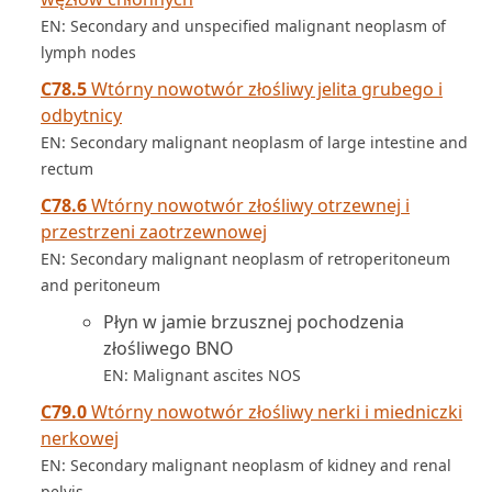
EN: Secondary and unspecified malignant neoplasm of
lymph nodes
C78.5
Wtórny nowotwór złośliwy jelita grubego i
odbytnicy
EN: Secondary malignant neoplasm of large intestine and
rectum
C78.6
Wtórny nowotwór złośliwy otrzewnej i
przestrzeni zaotrzewnowej
EN: Secondary malignant neoplasm of retroperitoneum
and peritoneum
Płyn w jamie brzusznej pochodzenia
złośliwego BNO
EN: Malignant ascites NOS
C79.0
Wtórny nowotwór złośliwy nerki i miedniczki
nerkowej
EN: Secondary malignant neoplasm of kidney and renal
pelvis