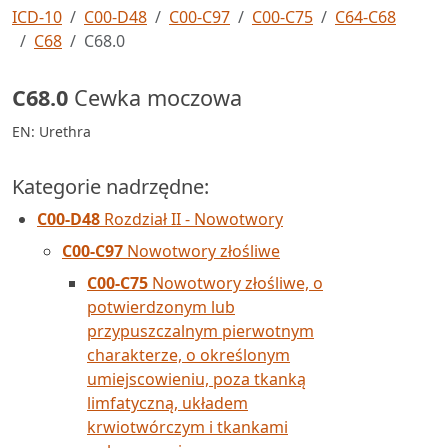
ICD-10
C00-D48
C00-C97
C00-C75
C64-C68
C68
C68.0
C68.0
Cewka moczowa
EN: Urethra
Kategorie nadrzędne:
C00-D48
Rozdział II - Nowotwory
C00-C97
Nowotwory złośliwe
C00-C75
Nowotwory złośliwe, o
potwierdzonym lub
przypuszczalnym pierwotnym
charakterze, o określonym
umiejscowieniu, poza tkanką
limfatyczną, układem
krwiotwórczym i tkankami