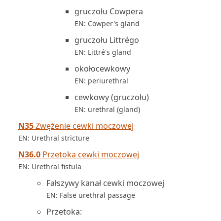
gruczołu Cowpera
EN: Cowper's gland
gruczołu Littrégo
EN: Littré's gland
okołocewkowy
EN: periurethral
cewkowy (gruczołu)
EN: urethral (gland)
N35
Zwężenie cewki moczowej
EN: Urethral stricture
N36.0
Przetoka cewki moczowej
EN: Urethral fistula
Fałszywy kanał cewki moczowej
EN: False urethral passage
Przetoka: