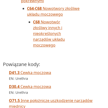
pokrewnymi
C64-C68
Nowotwory złośliwe
układu moczowego
C68
Nowotwór
złośliwy innych i
nieokreślonych
narządów układu
moczowego
Powiązane kody:
D41.3
Cewka moczowa
EN: Urethra
D30.4
Cewka moczowa
EN: Urethra
O71.5
Inne położnicze uszkodzenie narządów
miednicy