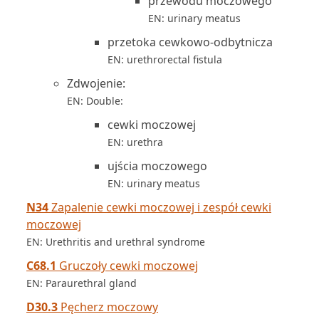
przewodu moczowego
EN: urinary meatus
przetoka cewkowo-odbytnicza
EN: urethrorectal fistula
Zdwojenie:
EN: Double:
cewki moczowej
EN: urethra
ujścia moczowego
EN: urinary meatus
N34
Zapalenie cewki moczowej i zespół cewki
moczowej
EN: Urethritis and urethral syndrome
C68.1
Gruczoły cewki moczowej
EN: Paraurethral gland
D30.3
Pęcherz moczowy