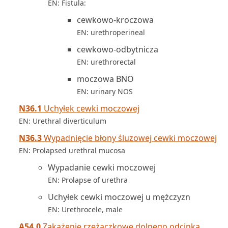
EN: Fistula:
cewkowo-kroczowa
EN: urethroperineal
cewkowo-odbytnicza
EN: urethrorectal
moczowa BNO
EN: urinary NOS
N36.1
Uchyłek cewki moczowej
EN: Urethral diverticulum
N36.3
Wypadnięcie błony śluzowej cewki moczowej
EN: Prolapsed urethral mucosa
Wypadanie cewki moczowej
EN: Prolapse of urethra
Uchyłek cewki moczowej u mężczyzn
EN: Urethrocele, male
A54.0
Zakażenie rzeżączkowe dolnego odcinka