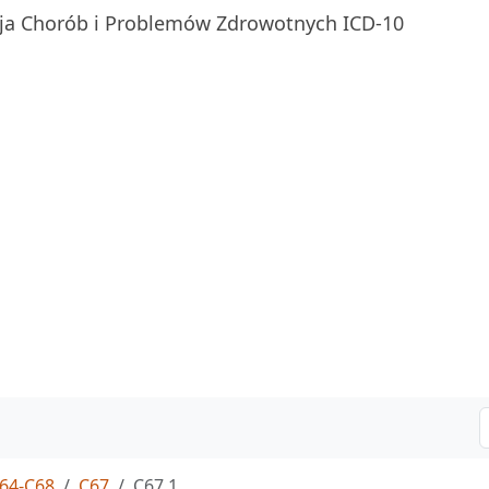
ja Chorób i Problemów Zdrowotnych ICD-10
64-C68
C67
C67.1