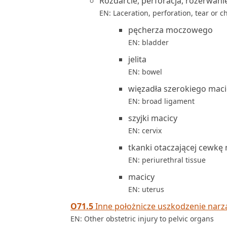
Rozdarcie, perforacja, rozerwani
EN: Laceration, perforation, tear or 
pęcherza moczowego
EN: bladder
jelita
EN: bowel
więzadła szerokiego maci
EN: broad ligament
szyjki macicy
EN: cervix
tkanki otaczającej cewk
EN: periurethral tissue
macicy
EN: uterus
O71.5
Inne położnicze uszkodzenie nar
EN: Other obstetric injury to pelvic organs