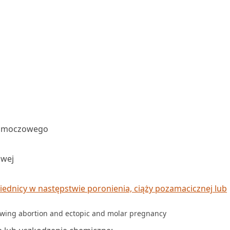
a moczowego
owej
ednicy w następstwie poronienia, ciąży pozamacicznej lub
lowing abortion and ectopic and molar pregnancy