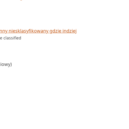
y niesklasyfikowany gdzie indziej
e classified
ciowy)