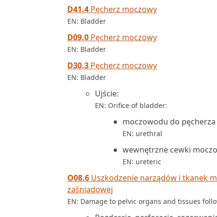
D41.4
Pęcherz moczowy
EN: Bladder
D09.0
Pęcherz moczowy
EN: Bladder
D30.3
Pęcherz moczowy
EN: Bladder
Ujście:
EN: Orifice of bladder:
moczowodu do pęcherz
EN: urethral
wewnętrzne cewki mocz
EN: ureteric
O08.6
Uszkodzenie narządów i tkanek mi
zaśniadowej
EN: Damage to pelvic organs and tissues fol