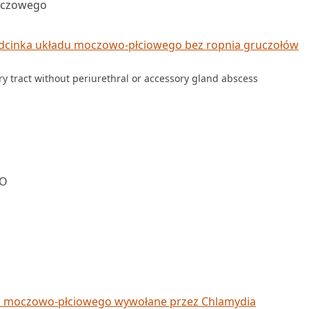
oczowego
dcinka układu moczowo-płciowego bez ropnia gruczołów
ry tract without periurethral or accessory gland abscess
NO
u moczowo-płciowego wywołane przez Chlamydia