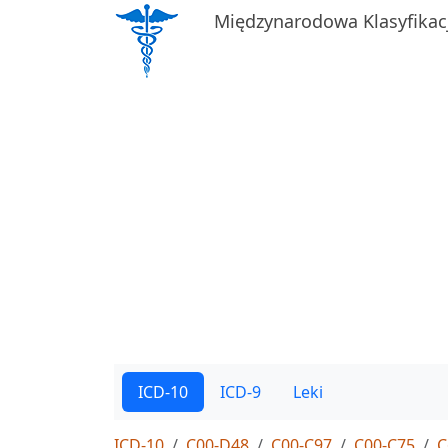
Międzynarodowa Klasyfikac
ICD-10
ICD-9
Leki
ICD-10
C00-D48
C00-C97
C00-C75
C