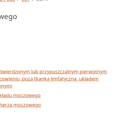
owego
otwierdzonym lub przypuszczalnym pierwotnym
cowieniu, poza tkanką limfatyczną, układem
wnymi
układu moczowego
cherza moczowego