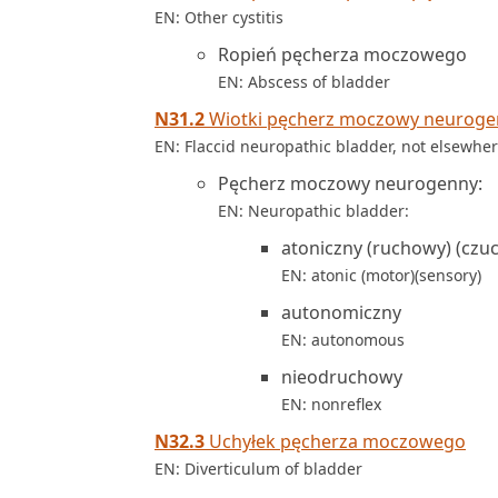
EN: Other cystitis
Ropień pęcherza moczowego
EN: Abscess of bladder
N31.2
Wiotki pęcherz moczowy neurogenn
EN: Flaccid neuropathic bladder, not elsewher
Pęcherz moczowy neurogenny:
EN: Neuropathic bladder:
atoniczny (ruchowy) (czu
EN: atonic (motor)(sensory)
autonomiczny
EN: autonomous
nieodruchowy
EN: nonreflex
N32.3
Uchyłek pęcherza moczowego
EN: Diverticulum of bladder