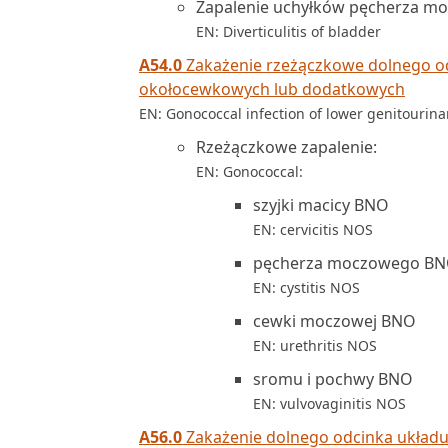
Zapalenie uchyłków pęcherza m
EN: Diverticulitis of bladder
A54.0
Zakażenie rzeżączkowe dolnego o
okołocewkowych lub dodatkowych
EN: Gonococcal infection of lower genitourina
Rzeżączkowe zapalenie:
EN: Gonococcal:
szyjki macicy BNO
EN: cervicitis NOS
pęcherza moczowego B
EN: cystitis NOS
cewki moczowej BNO
EN: urethritis NOS
sromu i pochwy BNO
EN: vulvovaginitis NOS
A56.0
Zakażenie dolnego odcinka układ