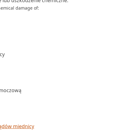
e lub uszkodzenie chemiczne:
chemical damage of:
cy
ę moczową
ządów miednicy