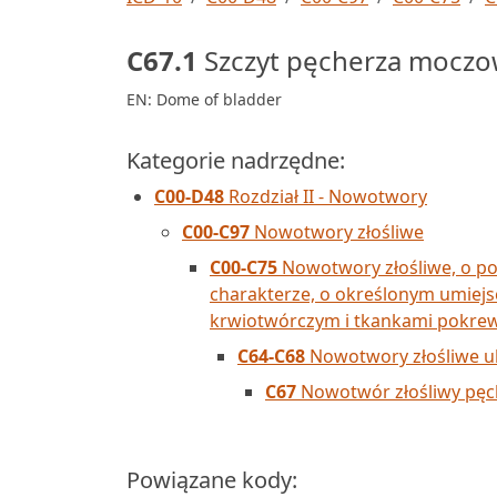
C67.1
Szczyt pęcherza mocz
EN: Dome of bladder
Kategorie nadrzędne:
C00-D48
Rozdział II - Nowotwory
C00-C97
Nowotwory złośliwe
C00-C75
Nowotwory złośliwe, o p
charakterze, o określonym umiejs
krwiotwórczym i tkankami pokre
C64-C68
Nowotwory złośliwe 
C67
Nowotwór złośliwy pę
Powiązane kody: