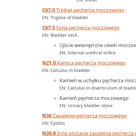
C67.0
Trójkąt pęcherza moczowego
EN: Trigone of bladder
C67.5
Szyja pęcherza moczowego
EN: Bladder neck
Ujście wewnętrzne cewki moczo
EN: Internal urethral orifice
N21.0
Kamica pęcherza moczowego
EN: Calculus in bladder
Kamień w uchyłku pęcherza mo
EN: Calculus in diverticulum of bladd
Kamień pęcherza moczowego
EN: Urinary bladder stone
N30
Zapalenie pęcherza moczowego
EN: Cystitis
N30.8
Inne postacie zapalenia pęcherz