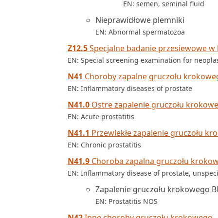
EN: semen, seminal fluid
Nieprawidłowe plemniki
EN: Abnormal spermatozoa
Z12.5
Specjalne badanie przesiewowe w
EN: Special screening examination for neopla
N41
Choroby zapalne gruczołu krokowe
EN: Inflammatory diseases of prostate
N41.0
Ostre zapalenie gruczołu krokow
EN: Acute prostatitis
N41.1
Przewlekłe zapalenie gruczołu k
EN: Chronic prostatitis
N41.9
Choroba zapalna gruczołu krokow
EN: Inflammatory disease of prostate, unspeci
Zapalenie gruczołu krokowego 
EN: Prostatitis NOS
N42
Inne choroby gruczołu krokowego