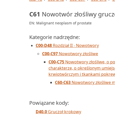
C61
Nowotwór złośliwy gruc
EN: Malignant neoplasm of prostate
Kategorie nadrzędne:
C00-D48
Rozdział II - Nowotwory
C00-C97
Nowotwory złośliwe
C00-C75
Nowotwory złośliwe, o p
charakterze, o określonym umiejs
krwiotwórczym i tkankami pokre
C60-C63
Nowotwory złośliwe m
Powiązane kody:
D40.0
Gruczoł krokowy