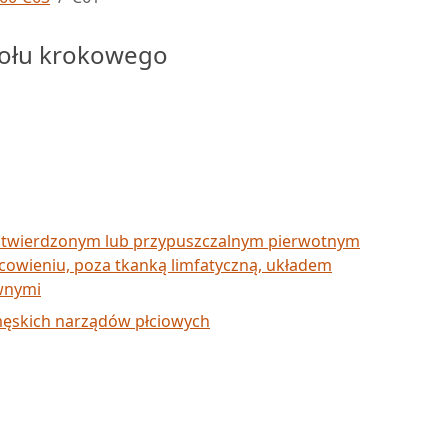
zołu krokowego
otwierdzonym lub przypuszczalnym pierwotnym
cowieniu, poza tkanką limfatyczną, układem
wnymi
ęskich narządów płciowych