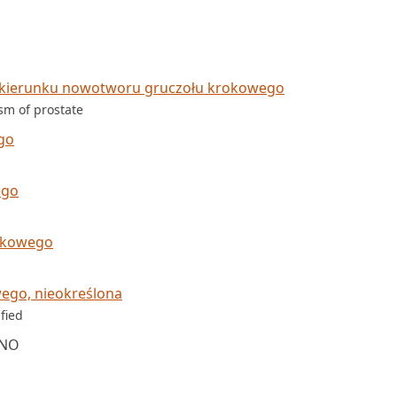
 kierunku nowotworu gruczołu krokowego
sm of prostate
go
ego
rokowego
ego, nieokreślona
fied
BNO