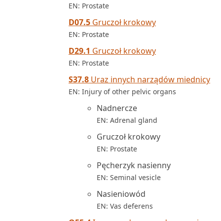
EN: Prostate
D07.5
Gruczoł krokowy
EN: Prostate
D29.1
Gruczoł krokowy
EN: Prostate
S37.8
Uraz innych narządów miednicy
EN: Injury of other pelvic organs
Nadnercze
EN: Adrenal gland
Gruczoł krokowy
EN: Prostate
Pęcherzyk nasienny
EN: Seminal vesicle
Nasieniowód
EN: Vas deferens