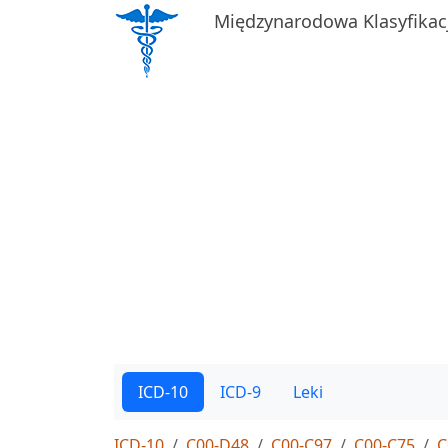
Międzynarodowa Klasyfikac
ICD-10
ICD-9
Leki
ICD-10
C00-D48
C00-C97
C00-C75
C