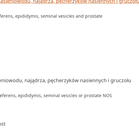
sieniowodu, najądrza, pęcherzyków nasiennych i gruczoł
ferens, epididymis, seminal vesicles and prostate
iowodu, najądrza, pęcherzyków nasiennych i gruczołu
eferens, epididymis, seminal vesicles or prostate NOS
ost