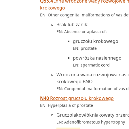
Q55.4
Inne wrodzone wady rozwojowe na
krokowego
EN: Other congenital malformations of vas de
Brak lub zanik:
EN: Absence or aplasia of:
gruczołu krokowego
EN: prostate
powrózka nasiennego
EN: spermatic cord
Wrodzona wada rozwojowa nasien
krokowego BNO
EN: Congenital malformation of vas d
N40
Rozrost gruczołu krokowego
EN: Hyperplasia of prostate
Gruczolakowłókniakowaty przer
EN: Adenofibromatous hypertrophy