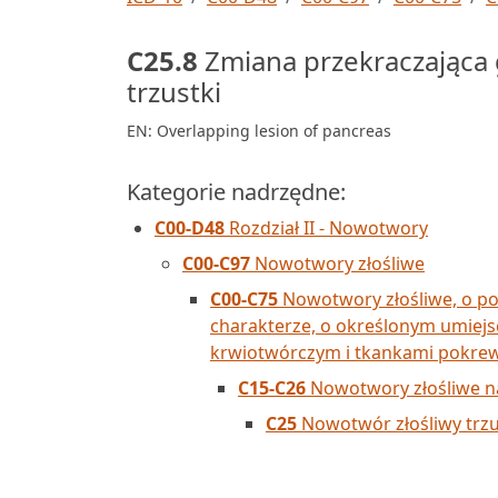
C25.8
Zmiana przekraczająca 
trzustki
EN: Overlapping lesion of pancreas
Kategorie nadrzędne:
C00-D48
Rozdział II - Nowotwory
C00-C97
Nowotwory złośliwe
C00-C75
Nowotwory złośliwe, o p
charakterze, o określonym umiejs
krwiotwórczym i tkankami pokre
C15-C26
Nowotwory złośliwe 
C25
Nowotwór złośliwy trzu