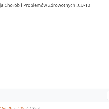
ja Chorób i Problemów Zdrowotnych ICD-10
15-C26
C25
C25.8