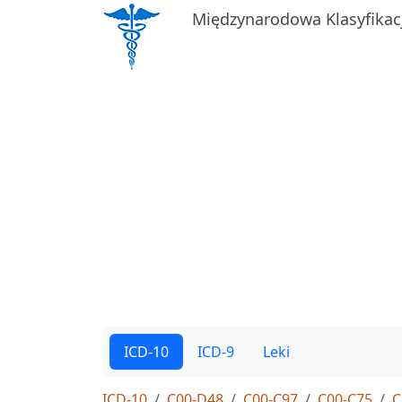
Międzynarodowa Klasyfikac
ICD-10
ICD-9
Leki
ICD-10
C00-D48
C00-C97
C00-C75
C