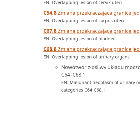
EN: Overlapping lesion of cervix uteri
C54.8
Zmiana przekraczająca granice je
EN: Overlapping lesion of corpus uteri
C67.8
Zmiana przekraczająca granice j
EN: Overlapping lesion of bladder
C68.8
Zmiana przekraczająca granice je
EN: Overlapping lesion of urinary organs
Nowotwór złośliwy układu moczo
C64–C68.1
EN: Malignant neoplasm of urinary or
categories C64-C68.1