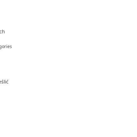
ach
gories
ślić