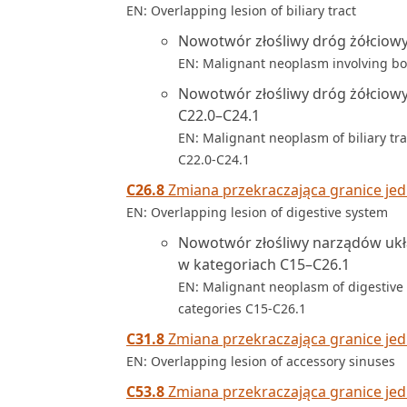
EN: Overlapping lesion of biliary tract
Nowotwór złośliwy dróg żółciow
EN: Malignant neoplasm involving bot
Nowotwór złośliwy dróg żółciowy
C22.0–C24.1
EN: Malignant neoplasm of biliary tra
C22.0-C24.1
C26.8
Zmiana przekraczająca granice j
EN: Overlapping lesion of digestive system
Nowotwór złośliwy narządów ukł
w kategoriach C15–C26.1
EN: Malignant neoplasm of digestive o
categories C15-C26.1
C31.8
Zmiana przekraczająca granice je
EN: Overlapping lesion of accessory sinuses
C53.8
Zmiana przekraczająca granice jed