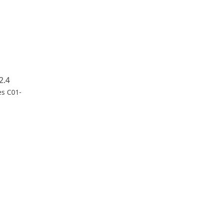
2.4
es C01-