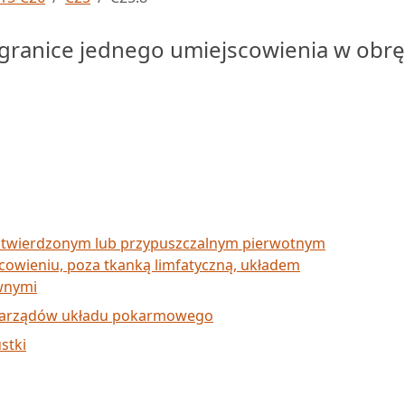
granice jednego umiejscowienia w obrę
otwierdzonym lub przypuszczalnym pierwotnym
cowieniu, poza tkanką limfatyczną, układem
wnymi
narządów układu pokarmowego
stki