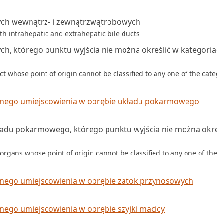
ych wewnątrz- i zewnątrzwątrobowych
h intrahepatic and extrahepatic bile ducts
ch, którego punktu wyjścia nie można określić w kategori
ct whose point of origin cannot be classified to any one of the cate
ednego umiejscowienia w obrębie układu pokarmowego
adu pokarmowego, którego punktu wyjścia nie można okre
rgans whose point of origin cannot be classified to any one of the
dnego umiejscowienia w obrębie zatok przynosowych
nego umiejscowienia w obrębie szyjki macicy