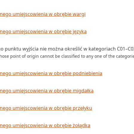
dnego umiejscowienia w obrębie wargi
nego umiejscowienia w obrębie języka
go punktu wyjścia nie można określić w kategoriach C01–C0
se point of origin cannot be classified to any one of the categori
dnego umiejscowienia w obrębie podniebienia
dnego umiejscowienia w obrębie migdałka
dnego umiejscowienia w obrębie przełyku
dnego umiejscowienia w obrębie żołądka